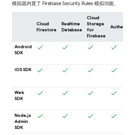
模拟器内置了
Firebase Security Rules
模拟功能。
Cloud
Cloud
Realtime
Storage
Authentica
Firestore
Database
for
Firebase
Android
SDK
iOS SDK
Web
SDK
Node.js
Admin
SDK