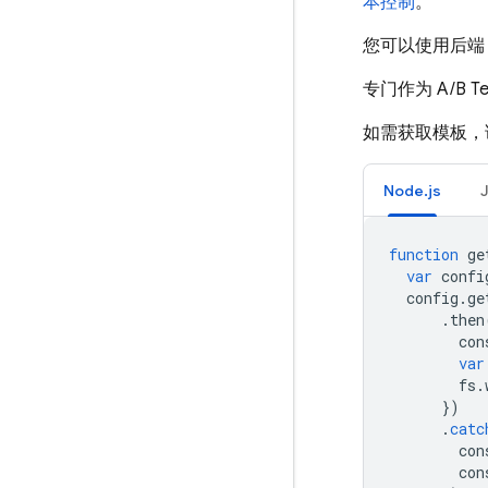
本控制
。
您可以使用后端 A
专门作为
A/B Te
如需获取模板，
Node.js
function
ge
var
confi
config
.
ge
.
then
con
var
fs
.
})
.
catc
con
con