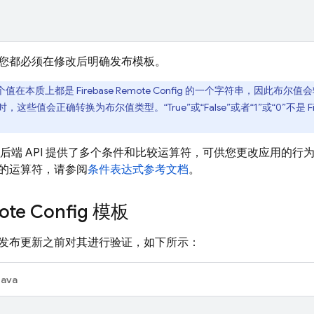
您都必须在修改后明确发布模板。
个值在本质上都是
Firebase Remote Config
的一个字符串，因此布尔值会输入为
，这些值会正确转换为布尔值类型。“True”或“False”或者“1”或“0”不是
F
后端 API 提供了多个条件和比较运算符，可供您更改应用的行
的运算符，请参阅
条件表达式参考文档
。
te Config 模板
发布更新之前对其进行验证，如下所示：
Java