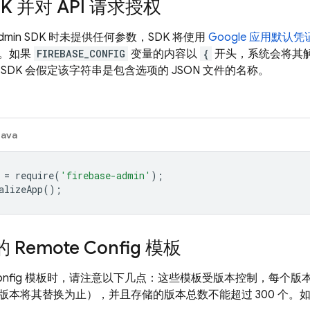
K 并对 API 请求授权
dmin SDK
时未提供任何参数，SDK 将使用
Google 应用默认凭
。如果
FIREBASE_CONFIG
变量的内容以
{
开头，系统会将其解
SDK 会假定该字符串是包含选项的 JSON 文件的名称。
Java
=
require
(
'firebase-admin'
);
alizeApp
();
Remote Config 模板
nfig
模板时，请注意以下几点：这些模板受版本控制，每个版本的
版本将其替换为止），并且存储的版本总数不能超过 300 个。