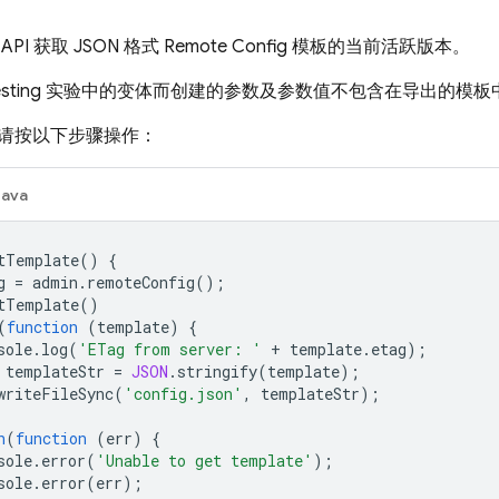
PI 获取 JSON 格式
Remote Config
模板的当前活跃版本。
sting
实验中的变体而创建的参数及参数值不包含在导出的模板
请按以下步骤操作：
Java
tTemplate
()
{
g
=
admin
.
remoteConfig
();
tTemplate
()
(
function
(
template
)
{
sole
.
log
(
'ETag from server: '
+
template
.
etag
);
templateStr
=
JSON
.
stringify
(
template
);
writeFileSync
(
'config.json'
,
templateStr
);
h
(
function
(
err
)
{
sole
.
error
(
'Unable to get template'
);
sole
.
error
(
err
);