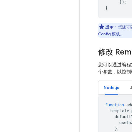
});
}
提示
：您还可
Config 模板
。
修改 Remo
您可以通过编程
个参数，以控制
Node.js
function
ad
template
.
default
useIn
},