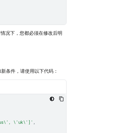
任何情况下，您都必须在修改后明
加新条件，请使用以下代码：
us\', \'uk\']'
,