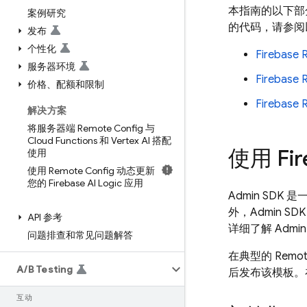
本指南的以下部
案例研究
的代码，请参阅
发布
个性化
Firebase
服务器环境
Firebase
价格、配额和限制
Firebase
解决方案
将服务器端 Remote Config 与
Cloud Functions 和 Vertex AI 搭配
使用 Fir
使用
使用 Remote Config 动态更新
您的 Firebase AI Logic 应用
Admin SDK
是一
外，
Admin SDK
API 参考
详细了解
Admin
问题排查和常见问题解答
在典型的
Remot
A
/
B Testing
后发布该模板。在
互动