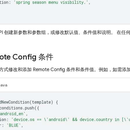
tion
:
'spring season menu visibility.'
,
API 创建新参数和参数组，或修改默认值、条件值和说明。 在
te Config 条件
方式修改和添加
Remote Config
条件和条件值。例如，如需添
Java
dNewCondition
(
template
)
{
conditions
.
push
({
android_en'
,
ion
:
'device.os == \'android\' && device.country in [\'
r
:
'BLUE'
,