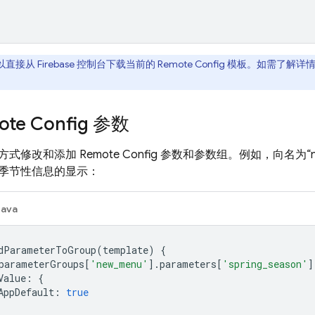
以直接从
Firebase
控制台下载当前的
Remote Config
模板。如需了解详情
te Config 参数
方式修改和添加
Remote Config
参数和参数组。例如，向名为“ne
季节性信息的显示：
Java
dParameterToGroup
(
template
)
{
parameterGroups
[
'new_menu'
].
parameters
[
'spring_season'
]
Value
:
{
AppDefault
:
true