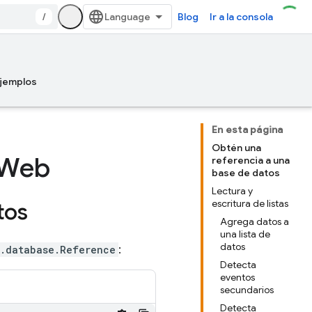
/
Blog
Ir a la consola
jemplos
En esta página
Obtén una
a Web
referencia a una
base de datos
Lectura y
escritura de listas
tos
Agrega datos a
una lista de
datos
e.database.Reference
:
Detecta
eventos
secundarios
Detecta