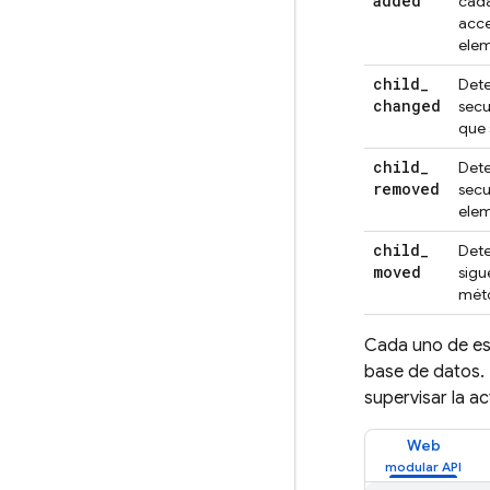
added
cada
acce
elem
child
_
Dete
changed
secu
que 
child
_
Dete
removed
secu
elem
child
_
Dete
moved
sigu
méto
Cada uno de est
base de datos.
supervisar la a
Web