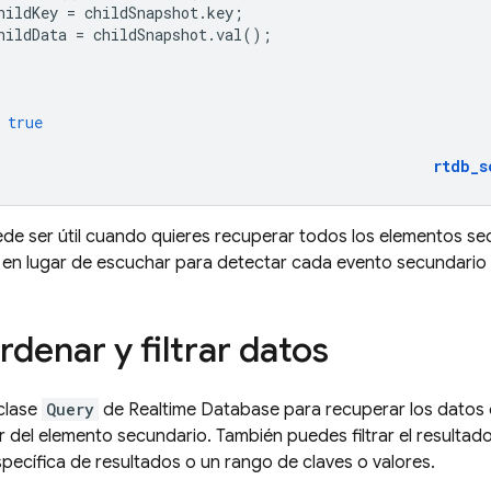
hildKey
=
childSnapshot
.
key
;
hildData
=
childSnapshot
.
val
();
true
rtdb_s
de ser útil cuando quieres recuperar todos los elementos sec
 en lugar de escuchar para detectar cada evento secundario
denar y filtrar datos
clase
Query
de
Realtime Database
para recuperar los datos 
or del elemento secundario. También puedes filtrar el result
pecífica de resultados o un rango de claves o valores.