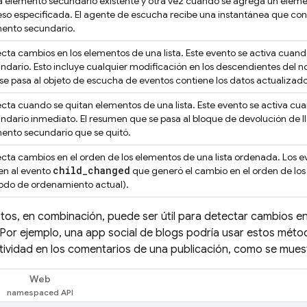
 elemento secundario existente y otra vez cuando se agrega un elemen
so especificada. El agente de escucha recibe una instantánea que cont
ento secundario.
cta cambios en los elementos de una lista. Este evento se activa cuan
ndario. Esto incluye cualquier modificación en los descendientes del 
se pasa al objeto de escucha de eventos contiene los datos actualizad
cta cuando se quitan elementos de una lista. Este evento se activa cu
ndario inmediato. El resumen que se pasa al bloque de devolución de l
ento secundario que se quitó.
cta cambios en el orden de los elementos de una lista ordenada. Los 
child
_
changed
en al evento
que generó el cambio en el orden de los
do de ordenamiento actual).
os, en combinación, puede ser útil para detectar cambios e
 Por ejemplo, una app social de blogs podría usar estos mét
ctividad en los comentarios de una publicación, como se mues
Web