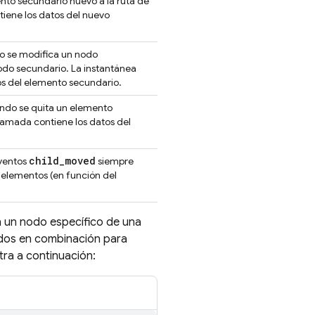
to secundario nuevo a la ruta de
iene los datos del nuevo
do se modifica un nodo
nodo secundario. La instantánea
os del elemento secundario.
ando se quita un elemento
lamada contiene los datos del
child
_
moved
eventos
siempre
 elementos (en función del
n un nodo específico de una
odos en combinación para
tra a continuación: