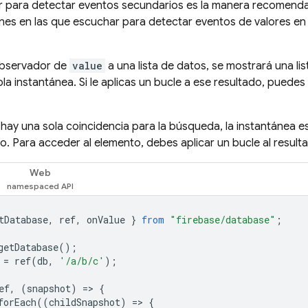
r para detectar eventos secundarios es la manera recomendad
ones en las que escuchar para detectar eventos de valores en 
observador de
value
a una lista de datos, se mostrará una li
la instantánea. Si le aplicas un bucle a ese resultado, pued
hay una sola coincidencia para la búsqueda, la instantánea e
o. Para acceder al elemento, debes aplicar un bucle al result
Web
tDatabase
,
ref
,
onValue
}
from
"firebase/database"
;
getDatabase
();
=
ref
(
db
,
'/a/b/c'
);
ef
,
(
snapshot
)
=
>
{
forEach
((
childSnapshot
)
=
>
{