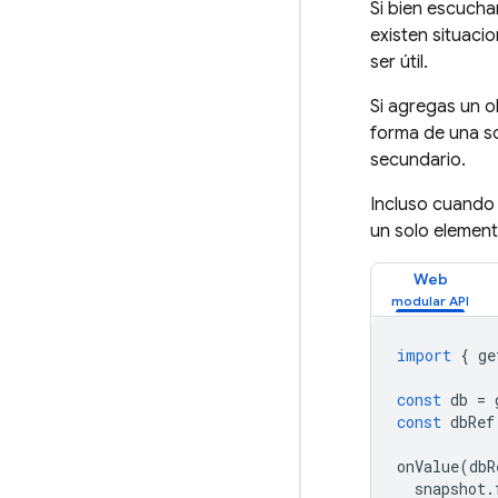
Si bien escucha
existen situaci
ser útil.
Si agregas un 
forma de una so
secundario.
Incluso cuando 
un solo element
Web
import
{
ge
const
db
=
const
dbRef
onValue
(
dbR
snapshot
.