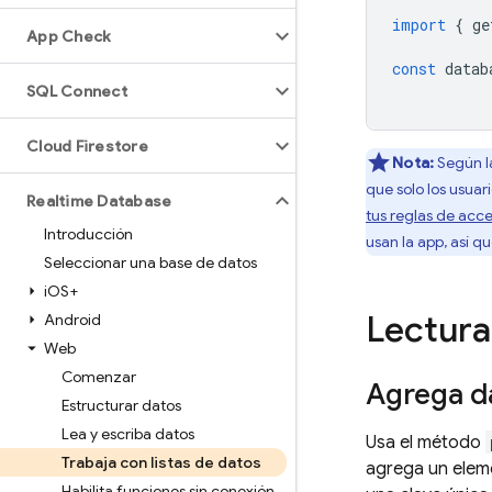
import
{
ge
App Check
const
datab
SQL Connect
Cloud Firestore
Nota:
Según la
que solo los usuar
Realtime Database
tus reglas de acc
Introducción
usan la app, así q
Seleccionar una base de datos
i
OS+
Lectura 
Android
Web
Comenzar
Agrega da
Estructurar datos
Lea y escriba datos
Usa el método
Trabaja con listas de datos
agrega un eleme
Habilita funciones sin conexión