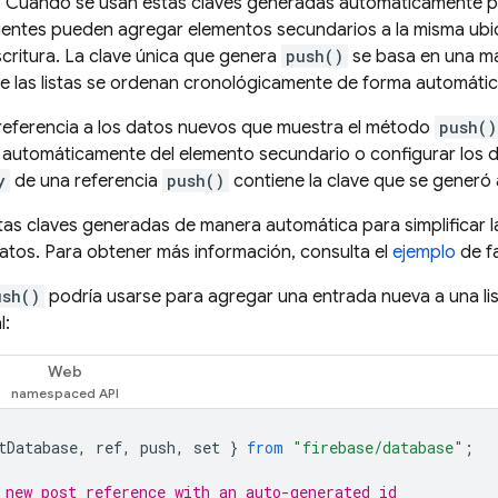
a. Cuando se usan estas claves generadas automáticamente 
s clientes pueden agregar elementos secundarios a la misma ub
scritura. La clave única que genera
push()
se basa en una ma
e las listas se ordenan cronológicamente de forma automátic
referencia a los datos nuevos que muestra el método
push()
 automáticamente del elemento secundario o configurar los d
y
de una referencia
push()
contiene la clave que se generó
as claves generadas de manera automática para simplificar 
atos. Para obtener más información, consulta el
ejemplo
de f
ush()
podría usarse para agregar una entrada nueva a una li
l:
Web
tDatabase
,
ref
,
push
,
set
}
from
"firebase/database"
;
 new post reference with an auto-generated id