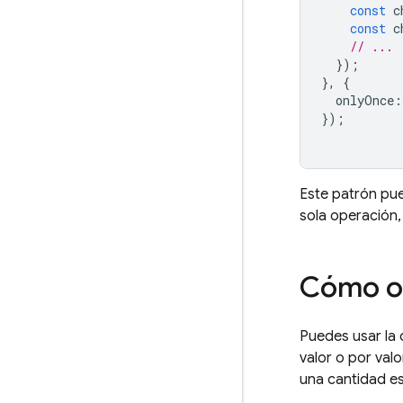
const
c
const
c
// ...
});
},
{
onlyOnce
:
});
Este patrón pue
sola operación,
Cómo or
Puedes usar la 
valor o por val
una cantidad es