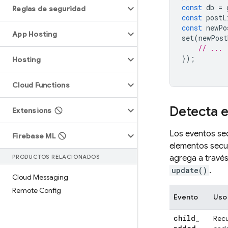
const
db
=
Reglas de seguridad
const
postL
const
newPo
App Hosting
set
(
newPost
// ...
});
Hosting
Cloud Functions
Detecta 
Extensions
Los eventos sec
Firebase ML
elementos secu
PRODUCTOS RELACIONADOS
agrega a travé
update()
.
Cloud Messaging
Remote Config
Evento
Uso
child
_
Recu