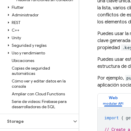
una clave únic
Flutter
la lista, vario
conflictos de e
Administrador
los elementos d
REST
C++
Puedes usar la 
Unity
clave generada
Seguridad y reglas
propiedad
.ke
Uso y rendimiento
Puedes usar est
Ubicaciones
estructura de d
Copias de seguridad
automáticas
Por ejemplo,
p
Cómo ver y editar datos en la
aplicación socia
consola
Ampliar con Cloud Functions
Web
Serie de videos: Firebase para
desarrolladores de SQL
import
{
ge
Storage
// Create a