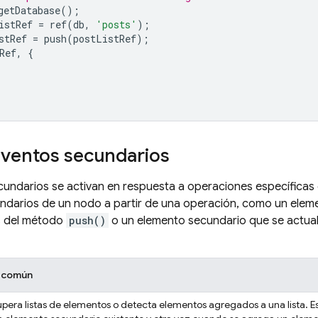
getDatabase
();
istRef
=
ref
(
db
,
'posts'
);
stRef
=
push
(
postListRef
);
Ref
,
{
eventos secundarios
undarios se activan en respuesta a operaciones específicas 
ndarios de un nodo a partir de una operación, como un elem
s del método
push()
o un elemento secundario que se actual
 común
pera listas de elementos o detecta elementos agregados a una lista. Es