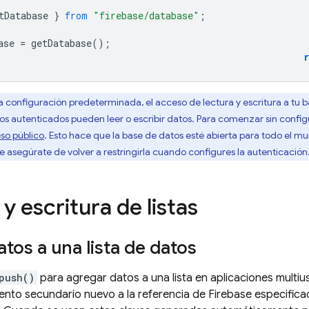
tDatabase
}
from
"firebase/database"
;
ase
=
getDatabase
();
 configuración predeterminada, el acceso de lectura y escritura a tu ba
ios autenticados pueden leer o escribir datos. Para comenzar sin confi
eso público
. Esto hace que la base de datos esté abierta para todo el mu
ue asegúrate de volver a restringirla cuando configures la autenticación
y escritura de listas
tos a una lista de datos
push()
para agregar datos a una lista en aplicaciones multiu
nto secundario nuevo a la referencia de Firebase especific