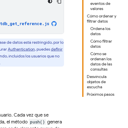
eventos de
valores
Cómo ordenar y
filtrar datos
rtdb_get_reference
.
js
Ordena los
datos
Cómo filtrar
se de datos está restringido, por lo
datos
gurar
Authentication
, puedes
definir
Cómo se
ndo, incluidos los usuarios que no
ordenan los
.
datos de las
consultas
Desvincula
objetos de
escucha
Próximos pasos
suario. Cada vez que se
ada, el método
push()
genera