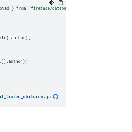
oved
}
from
"firebase/database"
;
al
().
author
);
l
().
author
);
al_listen_children
.
js