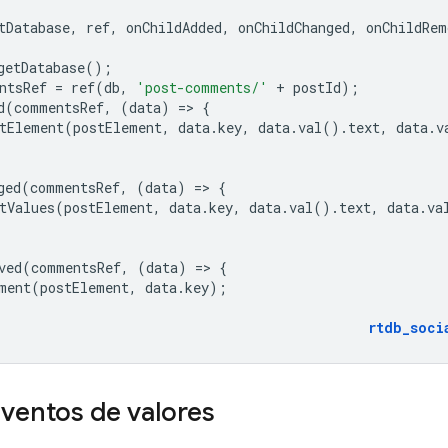
tDatabase
,
ref
,
onChildAdded
,
onChildChanged
,
onChildRem
getDatabase
();
ntsRef
=
ref
(
db
,
'post-comments/'
+
postId
);
d
(
commentsRef
,
(
data
)
=
>
{
tElement
(
postElement
,
data
.
key
,
data
.
val
().
text
,
data
.
v
ged
(
commentsRef
,
(
data
)
=
>
{
tValues
(
postElement
,
data
.
key
,
data
.
val
().
text
,
data
.
va
ved
(
commentsRef
,
(
data
)
=
>
{
ment
(
postElement
,
data
.
key
);
rtdb_soci
ventos de valores