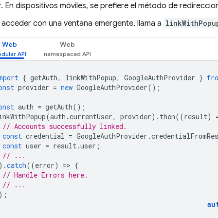
 En dispositivos móviles, se prefiere el método de redirecci
 acceder con una ventana emergente, llama a
linkWithPopu
Web
Web
mport
{
getAuth
,
linkWithPopup
,
GoogleAuthProvider
}
fr
onst
provider
=
new
GoogleAuthProvider
();
onst
auth
=
getAuth
();
inkWithPopup
(
auth
.
currentUser
,
provider
).
then
((
result
)
// Accounts successfully linked.
const
credential
=
GoogleAuthProvider
.
credentialFromRe
const
user
=
result
.
user
;
// ...
).
catch
((
error
)
=
>
{
// Handle Errors here.
// ...
);
au