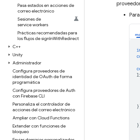
proveedor.
Pasa estados en acciones de
correo electrónico
Para
Sesiones de
service workers
Prácticas recomendadas para
los flujos de sign
In
With
Redirect
C++
i
Unity
c
Administrador
c
Configura proveedores de
l
identidad de OAuth de forma
programática
Configura proveedores de Auth
con Firebase CLI
Personaliza el controlador de
}
acciones del correo electrónico
Ampliar con Cloud Functions
}
Extender con funciones de
bloqueo
Enviar dominios personalizados