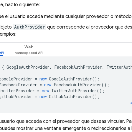
e, haz lo siguiente:
ue el usuario acceda mediante cualquier proveedor o método 
objeto
AuthProvider
que corresponde al proveedor que dese
jemplos:
Web
{
GoogleAuthProvider
,
FacebookAuthProvider
,
TwitterAut
googleProvider
=
new
GoogleAuthProvider
();
facebookProvider
=
new
FacebookAuthProvider
();
twitterProvider
=
new
TwitterAuthProvider
();
githubProvider
=
new
GithubAuthProvider
();
l usuario que acceda con el proveedor que deseas vincular. Pa
puedes mostrar una ventana emergente o redireccionarlos a 