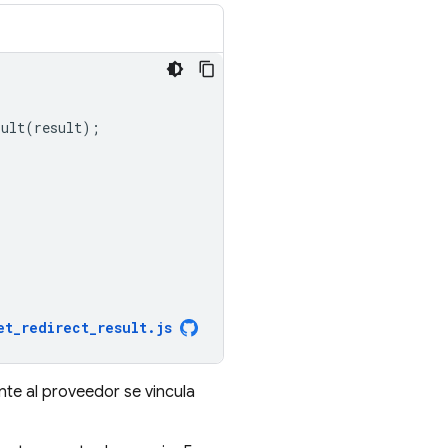
sult
(
result
);
et_redirect_result
.
js
nte al proveedor se vincula