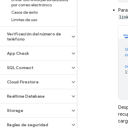
por correo electrónico
Para
Casos de éxito
lin
Límites de uso
Verificación del número de
teléfono
i
App Check
c
c
SQL Connect
l
Cloud Firestore
Realtime Database
Desp
Storage
recu
carg
Reglas de seguridad