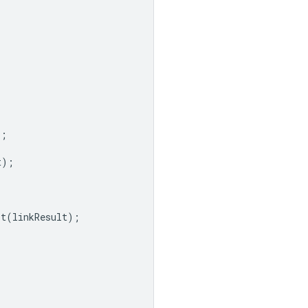
);
t
);
lt
(
linkResult
);