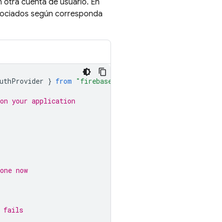
on otra cuenta de usuario. En
 asociados según corresponda
uthProvider
}
from
"firebase/auth"
;
on your application
one now
 fails