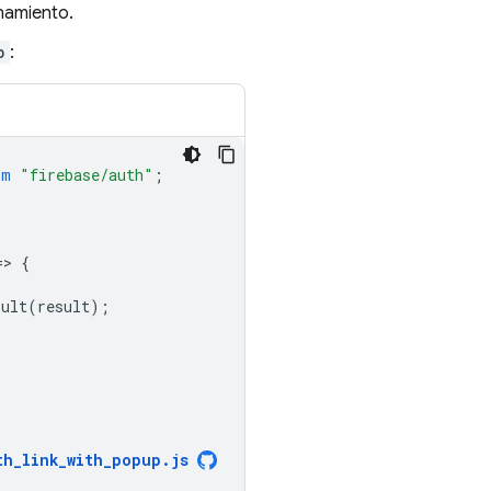
onamiento.
p
:
om
"firebase/auth"
;
=
>
{
sult
(
result
);
th_link_with_popup
.
js