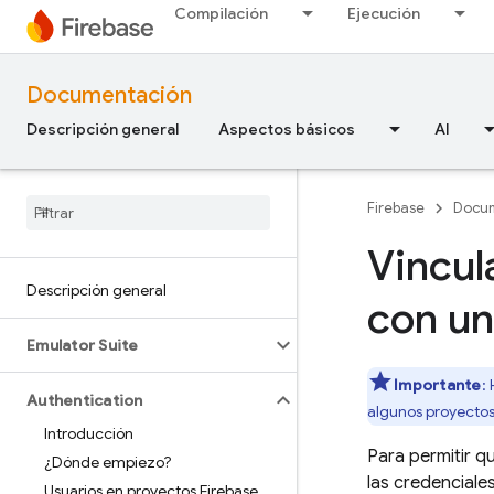
Compilación
Ejecución
Documentación
Descripción general
Aspectos básicos
AI
Firebase
Docu
Vincul
Descripción general
con un
Emulator Suite
Importante
:
Authentication
algunos proyectos
Introducción
Para permitir q
¿Dónde empiezo?
las credenciale
Usuarios en proyectos Firebase