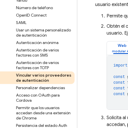
Yahoo
usuario existent
Número de teléfono
Open
ID Connect
Permite q
SAML
Obtén el 
Usar un sistema personalizado
usuario. E
de autenticación
Autenticación anónima
Web
Autenticación de varios
factores con SMS
Autenticación de varios
import
factores con TOTP
Vincular varios proveedores
const
de autenticación
const
Personalizar dependencias
const
const
Acceso con OAuth para
Cordova
Permitir que los usuarios
accedan desde una extensión
Solicita a
de Chrome
accedan, 
Persistencia del estado Auth