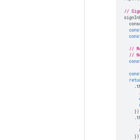
// Sig
signIn
cons
cons
cons
// M
// N
cons
cons
retu
.
t
})
.
t
})