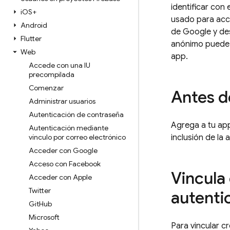
identificar con
i
OS+
usado para acc
Android
de Google y des
Flutter
anónimo puede 
Web
app.
Accede con una IU
precompilada
Comenzar
Antes 
Administrar usuarios
Autenticación de contraseña
Agrega a tu ap
Autenticación mediante
vínculo por correo electrónico
inclusión de la
Acceder con Google
Acceso con Facebook
Vincula
Acceder con Apple
Twitter
autenti
Git
Hub
Microsoft
Para vincular 