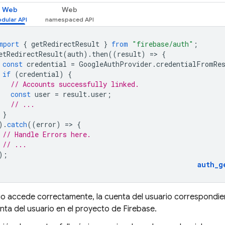
Web
Web
mport
{
getRedirectResult
}
from
"firebase/auth"
;
etRedirectResult
(
auth
).
then
((
result
)
=
>
{
const
credential
=
GoogleAuthProvider
.
credentialFromRe
if
(
credential
)
{
// Accounts successfully linked.
const
user
=
result
.
user
;
// ...
}
).
catch
((
error
)
=
>
{
// Handle Errors here.
// ...
);
auth_g
rio accede correctamente, la cuenta del usuario correspondie
nta del usuario en el proyecto de Firebase.