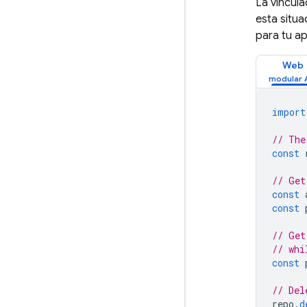
La vincula
esta situa
para tu ap
Web
import
// The
const
// Get
const
const
// Get
// whi
const
// Del
repo
.
d