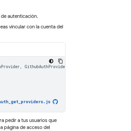
de autenticación.
as vincular con la cuenta del
hProvider
,
GithubAuthProvider
}
from
"firebase/auth"
;
auth_get_providers
.
js
ra pedir a tus usuarios que
la página de acceso del