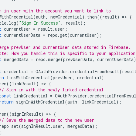
n in user with the account you want to link to
WithCredential
(
auth
,
newCredential
).
then
((
result
)
=
>
{
ole
.
log
(
"Sign In Success"
,
result
);
t
currentUser
=
result
.
user
;
t
currentUserData
=
repo
.
get
(
currentUser
);
erge prevUser and currentUser data stored in Firebase.
ote: How you handle this is specific to your application
t
mergedData
=
repo
.
merge
(
prevUserData
,
currentUserData
t
credential
=
OAuthProvider
.
credentialFromResult
(
resul
rn
linkWithCredential
(
prevUser
,
credential
)
hen
((
linkResult
)
=
>
{
// Sign in with the newly linked credential
const
linkCredential
=
OAuthProvider
.
credentialFromResu
return
signInWithCredential
(
auth
,
linkCredential
);
hen
((
signInResult
)
=
>
{
// Save the merged data to the new user
repo
.
set
(
signInResult
.
user
,
mergedData
);
;