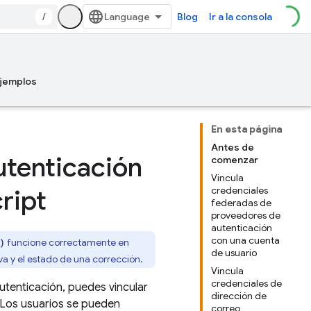
/
Blog
Ir a la consola
jemplos
En esta página
Antes de
utenticación
comenzar
Vincula
ript
credenciales
federadas de
proveedores de
autenticación
con una cuenta
funcione correctamente en
)
de usuario
va y el estado de una corrección.
Vincula
credenciales de
utenticación, puedes vincular
dirección de
 Los usuarios se pueden
correo