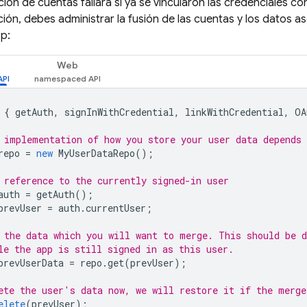
ción de cuentas fallará si ya se vincularon las credenciales c
ción, debes administrar la fusión de las cuentas y los datos
p:
Web
{
getAuth
,
signInWithCredential
,
linkWithCredential
,
OA
 implementation of how you store your user data depends 
repo
=
new
MyUserDataRepo
();
 reference to the currently signed-in user
auth
=
getAuth
();
prevUser
=
auth
.
currentUser
;
 the data which you will want to merge. This should be d
le the app is still signed in as this user.
prevUserData
=
repo
.
get
(
prevUser
);
ete the user's data now, we will restore it if the merge
elete
(
prevUser
);