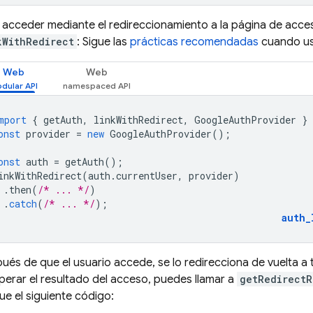
 acceder mediante el redireccionamiento a la página de acces
kWithRedirect
: Sigue las
prácticas recomendadas
cuando use
Web
Web
mport
{
getAuth
,
linkWithRedirect
,
GoogleAuthProvider
}
onst
provider
=
new
GoogleAuthProvider
();
onst
auth
=
getAuth
();
inkWithRedirect
(
auth
.
currentUser
,
provider
)
.
then
(
/* ... */
)
.
catch
(
/* ... */
);
auth_
ués de que el usuario accede, se lo redirecciona de vuelta a 
perar el resultado del acceso, puedes llamar a
getRedirectR
ue el siguiente código: