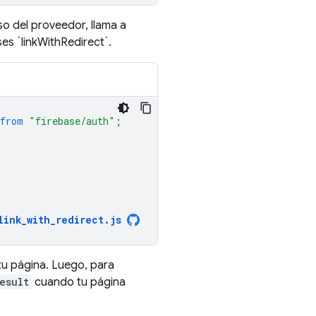
o del proveedor, llama a
s `linkWithRedirect`.
from
"firebase/auth"
;
link_with_redirect
.
js
tu página. Luego, para
esult
cuando tu página