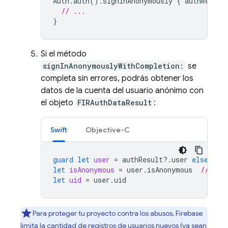
Auth
.
auth
().
signInAnonymously
{
authResult
// ...
}
Si el método
signInAnonymouslyWithCompletion:
se
completa sin errores, podrás obtener los
datos de la cuenta del usuario anónimo con
el objeto
FIRAuthDataResult
:
Swift
Objective-C
guard
let
user
=
authResult
?.
user
else
{
r
let
isAnonymous
=
user
.
isAnonymous
// tru
let
uid
=
user
.
uid
Para proteger tu proyecto contra los abusos, Firebase
limita la cantidad de registros de usuarios nuevos (ya sean