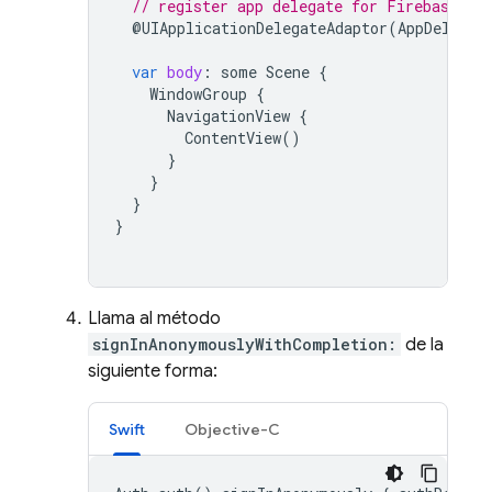
// register app delegate for Firebase se
@
UIApplicationDelegateAdaptor
(
AppDelegat
var
body
:
some
Scene
{
WindowGroup
{
NavigationView
{
ContentView
()
}
}
}
}
Llama al método
signInAnonymouslyWithCompletion:
de la
siguiente forma:
Swift
Objective-C