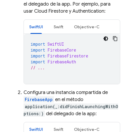
el delegado de la app. Por ejemplo, para
usar
Cloud Firestore
y
Authentication
:
SwiftUI
Swift
Objective-C
import
SwiftUI
import
FirebaseCore
import
FirebaseFirestore
import
FirebaseAuth
// ...
Configura una instancia compartida de
FirebaseApp
en el método
application(_:didFinishLaunchingWithO
ptions:)
del delegado de la app:
SwiftUI
Swift
Objective-C