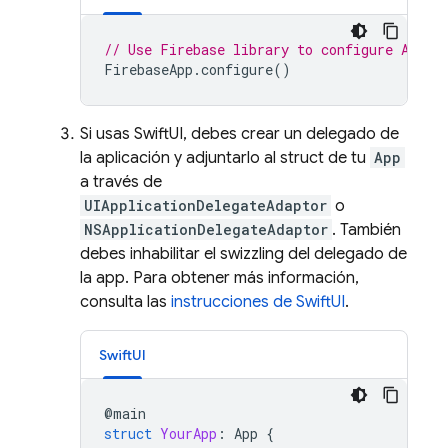
// Use Firebase library to configure APIs
FirebaseApp
.
configure
()
Si usas SwiftUI, debes crear un delegado de
la aplicación y adjuntarlo al struct de tu
App
a través de
UIApplicationDelegateAdaptor
o
NSApplicationDelegateAdaptor
. También
debes inhabilitar el swizzling del delegado de
la app. Para obtener más información,
consulta las
instrucciones de SwiftUI
.
SwiftUI
@
main
struct
YourApp
:
App
{