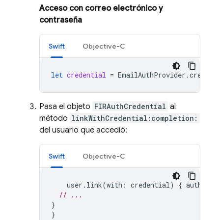
Acceso con correo electrónico y
contraseña
Swift
Objective-C
let
credential
=
EmailAuthProvider
.
credent
Pasa el objeto
FIRAuthCredential
al
método
linkWithCredential:completion:
del usuario que accedió:
Swift
Objective-C
user
.
link
(
with
:
credential
)
{
authResu
// ...
}
}