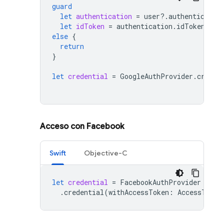
guard
let
authentication
=
user
?.
authenticatio
let
idToken
=
authentication
.
idToken
else
{
return
}
let
credential
=
GoogleAuthProvider
.
creden
Acceso con Facebook
Swift
Objective-C
let
credential
=
FacebookAuthProvider
.
credential
(
withAccessToken
:
AccessToken