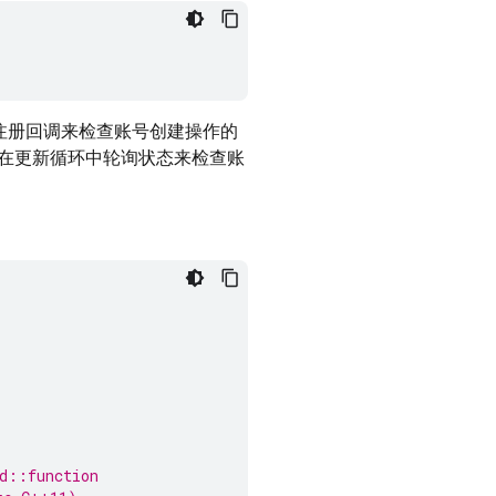
象上注册回调来检查账号创建操作的
在更新循环中轮询状态来检查账
td::function