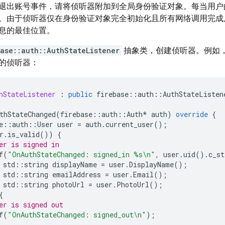
退出账号事件，请将侦听器附加到全局身份验证对象。每当用户
。由于侦听器仅在身份验证对象完全初始化且所有网络调用完成
息的最佳位置。
ase::auth::AuthStateListener
抽象类，创建侦听器。例如
的侦听器：
hStateListener
:
public
firebase
::
auth
::
AuthStateListen
thStateChanged
(
firebase
::
auth
::
Auth
*
auth
)
override
{
e
::
auth
::
User
user
=
auth
.
current_user
();
r
.
is_valid
())
{
er is signed in
f
(
"OnAuthStateChanged: signed_in %s
\n
"
,
user
.
uid
().
c_st
std
::
string
displayName
=
user
.
DisplayName
();
std
::
string
emailAddress
=
user
.
Email
();
std
::
string
photoUrl
=
user
.
PhotoUrl
();
{
er is signed out
f
(
"OnAuthStateChanged: signed_out
\n
"
);