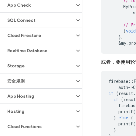
// is
App Check
MyPro
s
SQL Connect
// Pr
(
void
Cloud Firestore
},
&
my_pro
Realtime Database
或者，要使用轮
Storage
安全规则
firebase
::
auth
-
>
C
if
(
result
.
App Hosting
if
(
resul
firebas
Hosting
printf
(
}
else
{
printf
(
Cloud Functions
}
}