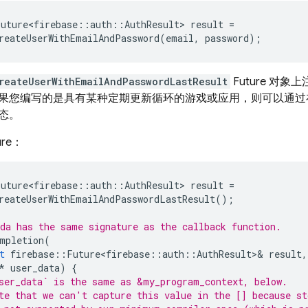
Future<firebase
::
auth
::
AuthResult
>
result
=
reateUserWithEmailAndPassword
(
email
,
password
);
reateUserWithEmailAndPasswordLastResult
Future 对
果您编写的是具有某种定期更新循环的游戏或应用，则可以通过
态。
re：
Future<firebase
::
auth
::
AuthResult
>
result
=
reateUserWithEmailAndPasswordLastResult
();
da has the same signature as the callback function.
mpletion
(
t
firebase
::
Future<firebase
::
auth
::
AuthResult
>&
result
,
*
user_data
)
{
ser_data` is the same as &my_program_context, below.
te that we can't capture this value in the [] because s