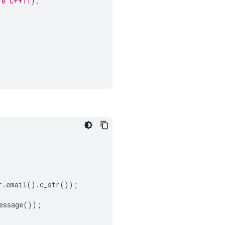
re C++11).
r
.
email
().
c_str
());
essage
());