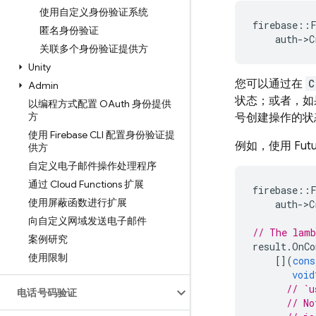
使用自定义身份验证系统
firebase
::
匿名身份验证
auth
-
>
C
关联多个身份验证提供方
Unity
您可以通过在
C
Admin
状态；或者，如
以编程方式配置 OAuth 身份提供
方
号创建操作的状
使用 Firebase CLI 配置身份验证提
例如，使用 Futu
供方
自定义电子邮件操作处理程序
通过 Cloud Functions 扩展
firebase
::
使用屏蔽函数进行扩展
auth
-
>
C
向自定义网域发送电子邮件
// The lamb
案例研究
result
.
OnCo
使用限制
[](
cons
void
// `u
电话号码验证
// No