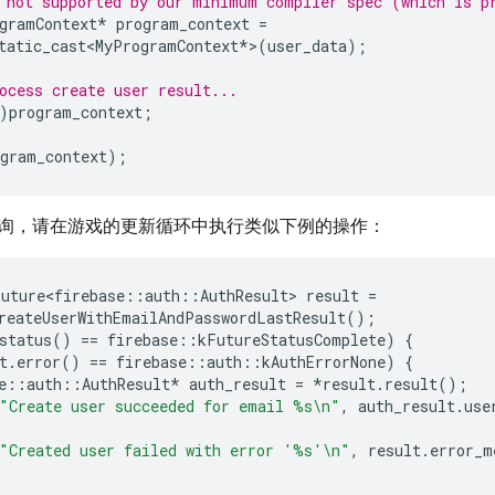
 not supported by our minimum compiler spec (which is p
gramContext
*
program_context
=
tatic_cast<MyProgramContext
*
>
(
user_data
);
ocess create user result...
)
program_context
;
gram_context
);
询，请在游戏的更新循环中执行类似下例的操作：
Future<firebase
::
auth
::
AuthResult
>
result
=
reateUserWithEmailAndPasswordLastResult
();
status
()
==
firebase
::
kFutureStatusComplete
)
{
t
.
error
()
==
firebase
::
auth
::
kAuthErrorNone
)
{
e
::
auth
::
AuthResult
*
auth_result
=
*
result
.
result
();
"Create user succeeded for email %s
\n
"
,
auth_result
.
use
"Created user failed with error '%s'
\n
"
,
result
.
error_m