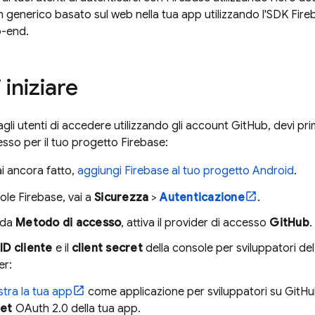
 generico basato sul web nella tua app utilizzando l'SDK Fireba
-end.
 iniziare
agli utenti di accedere utilizzando gli account GitHub, devi pr
esso per il tuo progetto Firebase:
ai ancora fatto,
aggiungi Firebase al tuo progetto Android
.
sole
Firebase
, vai a
Sicurezza
>
Autenticazione
.
eda
Metodo di accesso
, attiva il provider di accesso
GitHub
.
ID cliente
e il
client secret
della console per sviluppatori del
er:
stra la tua app
come applicazione per sviluppatori su GitHub 
et
OAuth 2.0 della tua app.