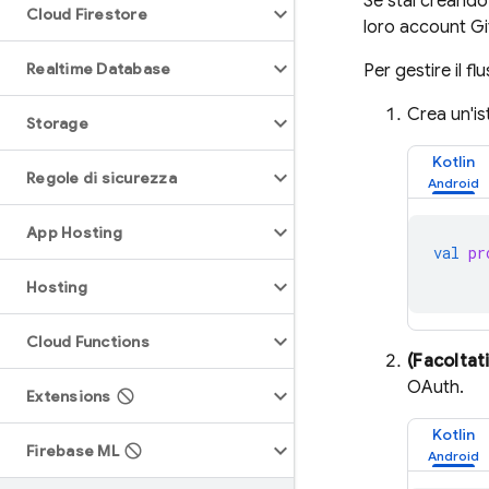
Se stai creando 
Cloud Firestore
loro account Gi
Realtime Database
Per gestire il f
Crea un'is
Storage
Kotlin
Regole di sicurezza
App Hosting
val
pr
Hosting
Cloud Functions
(Facoltat
OAuth.
Extensions
Kotlin
Firebase ML