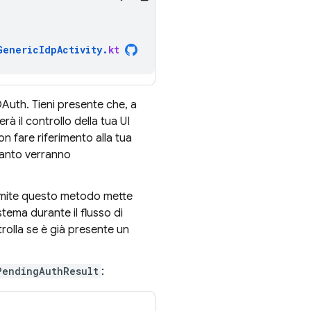
GenericIdpActivity
.
kt
OAuth. Tieni presente che, a
à il controllo della tua UI
n fare riferimento alla tua
uanto verranno
ramite questo metodo mette
stema durante il flusso di
rolla se è già presente un
PendingAuthResult
: