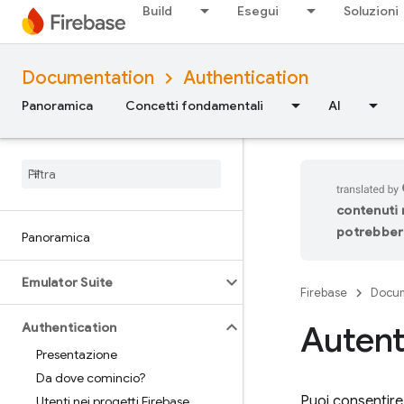
Build
Esegui
Soluzioni
Documentation
Authentication
Panoramica
Concetti fondamentali
AI
contenuti n
potrebbero
Panoramica
Emulator Suite
Firebase
Docum
Autent
Authentication
Presentazione
Da dove comincio?
Puoi consentire 
Utenti nei progetti Firebase