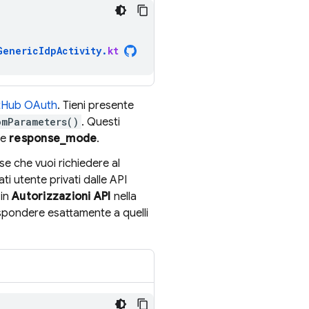
GenericIdpActivity
.
kt
itHub OAuth
. Tieni presente
omParameters()
. Questi
e
response_mode
.
ase che vuoi richiedere al
ti utente privati dalle API
 in
Autorizzazioni API
nella
ispondere esattamente a quelli