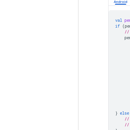
val
pe
if
(
pe
//
pe
}
else
//
//