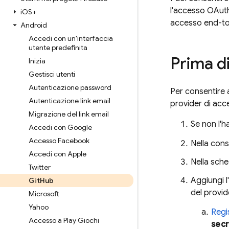
l'accesso OAuth
i
OS+
accesso end-to
Android
Accedi con un'interfaccia
utente predefinita
Prima di
Inizia
Gestisci utenti
Autenticazione password
Per consentire 
Autenticazione link email
provider di acc
Migrazione del link email
Se non l'h
Accedi con Google
Accesso Facebook
Nella con
Accedi con Apple
Nella sch
Twitter
Aggiungi l'
Git
Hub
del provid
Microsoft
Yahoo
Regi
Accesso a Play Giochi
secr