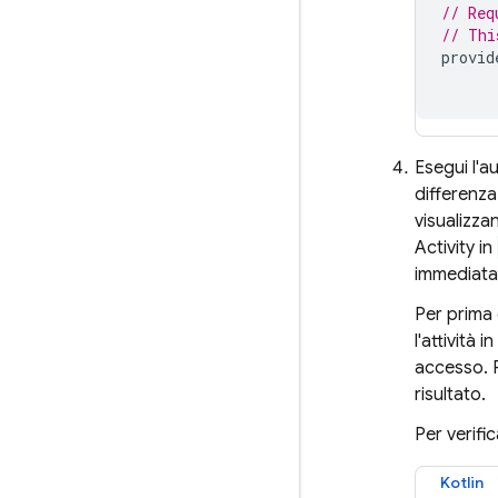
// Req
// Thi
provid
Esegui l'a
differenza
visualizz
Activity in
immediatam
Per prima 
l'attività
accesso. P
risultato.
Per verifi
Kotlin