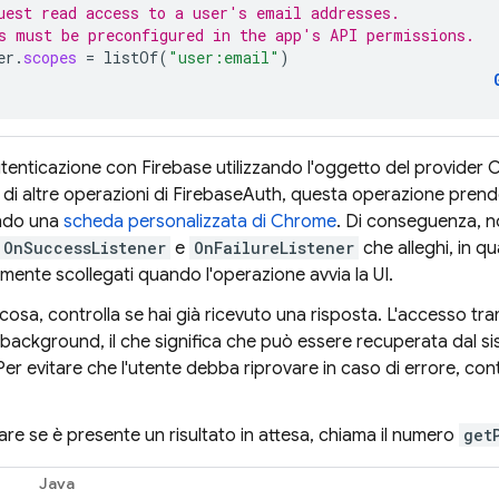
uest read access to a user's email addresses.
s must be preconfigured in the app's API permissions.
er
.
scopes
=
listOf
(
"user:email"
)
utenticazione con Firebase utilizzando l'oggetto del provider 
 di altre operazioni di FirebaseAuth, questa operazione prender
ando una
scheda personalizzata di Chrome
. Di conseguenza, no
OnSuccessListener
e
OnFailureListener
che alleghi, in q
ente scollegati quando l'operazione avvia la UI.
cosa, controlla se hai già ricevuto una risposta. L'accesso t
 in background, il che significa che può essere recuperata dal si
er evitare che l'utente debba riprovare in caso di errore, cont
care se è presente un risultato in attesa, chiama il numero
get
Java