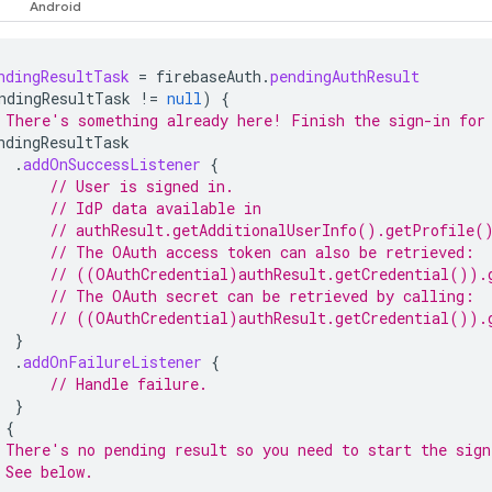
ndingResultTask
=
firebaseAuth
.
pendingAuthResult
ndingResultTask
!=
null
)
{
 There's something already here! Finish the sign-in for
ndingResultTask
.
addOnSuccessListener
{
// User is signed in.
// IdP data available in
// authResult.getAdditionalUserInfo().getProfile(
// The OAuth access token can also be retrieved:
// ((OAuthCredential)authResult.getCredential()).
// The OAuth secret can be retrieved by calling:
// ((OAuthCredential)authResult.getCredential()).
}
.
addOnFailureListener
{
// Handle failure.
}
{
 There's no pending result so you need to start the sign
 See below.