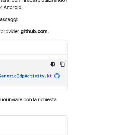
tenti con Firebase utilizzando i
er Android.
passaggi:
D provider
github.com
.
GenericIdpActivity
.
kt
oi inviare con la richiesta