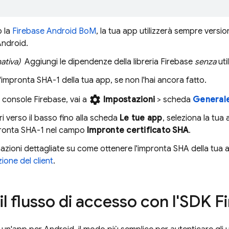
o la
Firebase Android BoM
, la tua app utilizzerà sempre version
Android.
ativa)
Aggiungi le dipendenze della libreria Firebase
senza
uti
l'impronta SHA-1 della tua app, se non l'hai ancora fatto.
settings
a console
Firebase
, vai a
Impostazioni
> scheda
General
ri verso il basso fino alla scheda
Le tue app
, seleziona la tua
pronta SHA-1 nel campo
Impronte certificato SHA
.
azioni dettagliate su come ottenere l'impronta SHA della tua 
ione del client
.
il flusso di accesso con l'SDK F