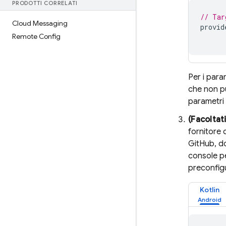
PRODOTTI CORRELATI
// Tar
Cloud Messaging
provid
Remote Config
Per i para
che non pu
parametri
(Facoltat
fornitore 
GitHub, do
console pe
preconfigu
Kotlin