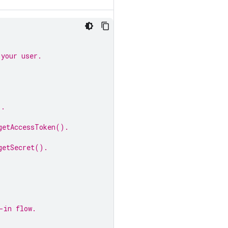
 your user.
).
getAccessToken().
getSecret().
-in flow.