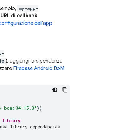
esempio,
my-app-
e
URL di callback
configurazione dell'app
p-
le
), aggiungi la dipendenza
izzare
Firebase Android BoM
e-bom:34.15.0"
))
 library
ase library dependencies