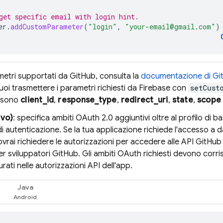
get specific email with login hint.
er
.
addCustomParameter
(
"login"
,
"your-email@gmail.com"
)
metri supportati da GitHub, consulta la
documentazione di G
oi trasmettere i parametri richiesti da Firebase con
setCust
 sono
client_id
,
response_type
,
redirect_uri
,
state
,
scope
ivo)
: specifica ambiti OAuth 2.0 aggiuntivi oltre al profilo di b
di autenticazione. Se la tua applicazione richiede l'accesso a da
vrai richiedere le autorizzazioni per accedere alle API GitHub
r sviluppatori GitHub. Gli ambiti OAuth richiesti devono corr
rati nelle autorizzazioni API dell'app.
Java