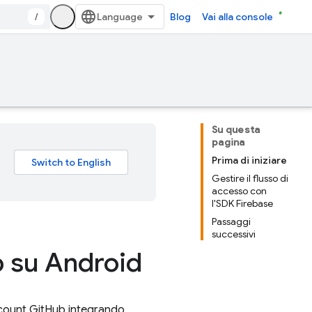
/
Blog
Vai alla console
Su questa
pagina
Prima di iniziare
Gestire il flusso di
accesso con
l'SDK Firebase
Passaggi
successivi
 su Android
 account GitHub integrando