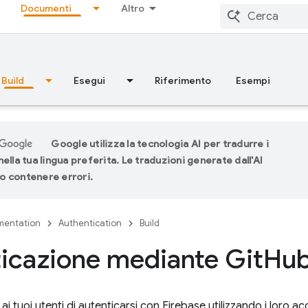
Documenti
Altro
Build
Esegui
Riferimento
Esempi
Google utilizza la tecnologia AI per tradurre i
ella tua lingua preferita. Le traduzioni generate dall'AI
 contenere errori.
entation
Authentication
Build
icazione mediante Git
Hub
ai tuoi utenti di autenticarsi con Firebase utilizzando i loro