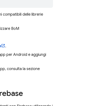
i compatibili delle librerie
lizzare
BoM
e
.
 app per Android e aggiungi
app, consulta la sezione
irebase