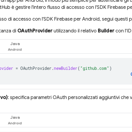
un'app per Android, il modo più semplice per autenticare gli u
tHub è gestire l'intero flusso di accesso con l'SDK Firebase p
lusso di accesso con l'SDK Firebase per Android, segui questi 
tanza di
OAuthProvider
utilizzando il relativo
Builder
con l'I
Java
ovider
=
OAuthProvider
.
newBuilder
(
"github.com"
)
ivo)
: specifica parametri OAuth personalizzati aggiuntivi che vu
Java