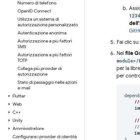
Numero di telefono
Assic
Open
ID Connect
1234
Utilizza un sistema di
dell
autorizzazione personalizzato
GitH
Autenticazione anonima
Autorizzazione a più fattori
Fai clic su
SMS
Nel
file G
Autorizzazione a più fattori
TOTP
module>/
per la libr
Collega più provider di
autorizzazione
per control
Stato di passaggio nelle azioni
e-mail
depend
Flutter
//
Web
i
C++
Unity
//
//
Amministratore
im
Configurare i provider di identità
}