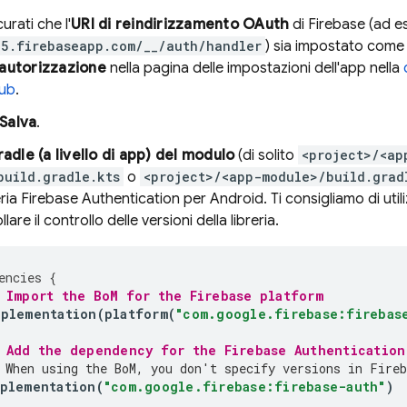
urati che l'
URI di reindirizzamento OAuth
di Firebase (ad 
5.firebaseapp.com/__/auth/handler
) sia impostato com
'autorizzazione
nella pagina delle impostazioni dell'app nella
ub
.
Salva
.
radle (a livello di app) del modulo
(di solito
<project>/<ap
build.gradle.kts
o
<project>/<app-module>/build.grad
eria
Firebase Authentication
per Android. Ti consigliamo di util
lare il controllo delle versioni della libreria.
encies
{
 Import the 
BoM
 for the Firebase platform
mplementation
(
platform
(
"com.google.firebase:firebas
 Add the dependency for the 
Firebase Authentication
 When using the 
BoM
, you don't specify versions in Fireb
plementation
(
"com.google.firebase:firebase-auth"
)