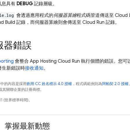
訊息具有
DEBUG
記錄層級。
le.log
會透過應用程式的
伺服器算繪
程式碼管道傳送至
Cloud 
d Build
記錄，而伺服器算繪則會傳送至
Cloud Run
記錄。
服器錯誤
porting
會整合
App Hosting
Cloud Run
執行個體的錯誤。您可以視需
，在發生新錯誤時
接收通知
。
面中的內容是採用
創用 CC 姓名標示 4.0 授權
，程式碼範例則為
阿帕契 2.0 授權
e 和/或其關聯企業的註冊商標。
11 (世界標準時間)。
掌握最新動態