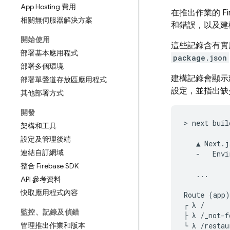
App Hosting 費用
在推出作業的
F
相關無伺服器解決方案
和錯誤，以及建
開始使用
這些記錄含有實
部署基本應用程式
package.json
部署多個環境
建構記錄會顯示
部署單聲道存放區應用程式
設定，並指出缺
其他部署方式
開發
> next build
架構和工具
設定及管理後端
   ▲ Next.j
連結自訂網域
   -   Envi
整合 Firebase SDK
   ...

API 參考資料
快取應用程式內容
Route (app)
┌ λ /      
監控、記錄及偵錯
├ λ /_not-f
管理推出作業和版本
└ λ /restau