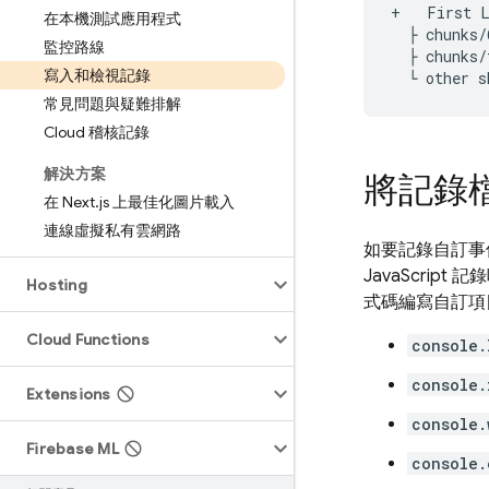
+   First L
在本機測試應用程式
  ├ chunks/
監控路線
  ├ chunks/
寫入和檢視記錄
常見問題與疑難排解
Cloud 稽核記錄
解決方案
將記錄
在 Next
.
js 上最佳化圖片載入
連線虛擬私有雲網路
如要記錄自訂事
JavaScript
Hosting
式碼編寫自訂項
Cloud Functions
console.
console.
Extensions
console.
Firebase ML
console.