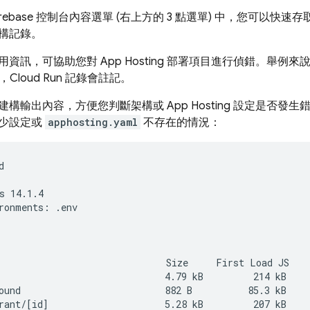
irebase
控制台內容選單 (右上方的 3 點選單) 中，您可以快速存
構記錄。
用資訊，可協助您對
App Hosting
部署項目進行偵錯。舉例來說
，
Cloud Run
記錄會註記。
建構輸出內容，方便您判斷架構或
App Hosting
設定是否發生
少設定或
apphosting.yaml
不存在的情況：


s 14.1.4

ronments: .env

                              Size     First Load JS

                              4.79 kB         214 kB

ound                          882 B          85.3 kB

rant/[id]                     5.28 kB         207 kB
