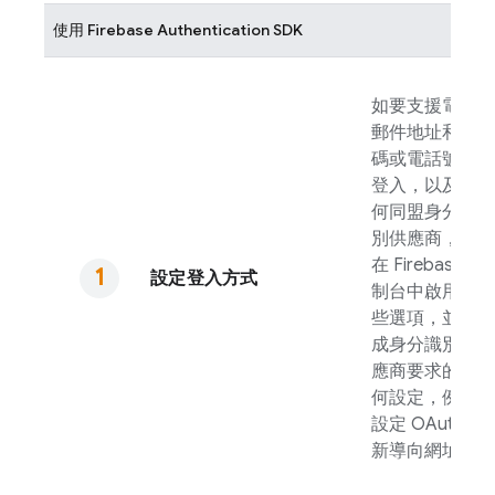
使用
Firebase Authentication
SDK
如要支援電子
郵件地址和密
碼或電話號碼
登入，以及任
何同盟身分識
別供應商，請
在
Firebase
控
設定登入方式
制台中啟用這
些選項，並完
成身分識別供
應商要求的任
何設定，例如
設定 OAuth 重
新導向網址。