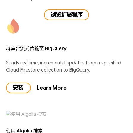
浏览扩展程序
将集合流式传输至 BigQuery
Sends realtime, incremental updates from a specified
Cloud Firestore collection to BigQuery.
安装
Learn More
使用 Algolia 搜索