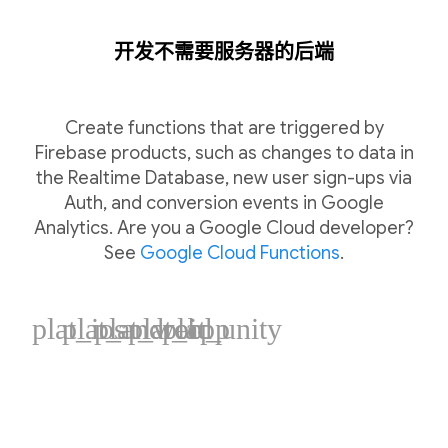
开发不需要服务器的后端
Create functions that are triggered by
Firebase products, such as changes to data in
the Realtime Database, new user sign-ups via
Auth, and conversion events in Google
Analytics. Are you a Google Cloud developer?
See
Google Cloud Functions
.
plat_ios
plat_android
plat_web
plat_cpp
plat_unity