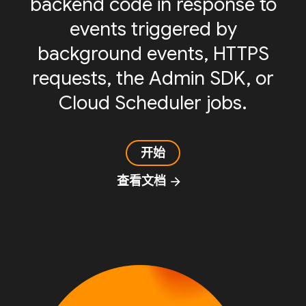
backend code in response to
events triggered by
background events, HTTPS
requests, the Admin SDK, or
Cloud Scheduler jobs.
开始
查看文档
arrow_forward