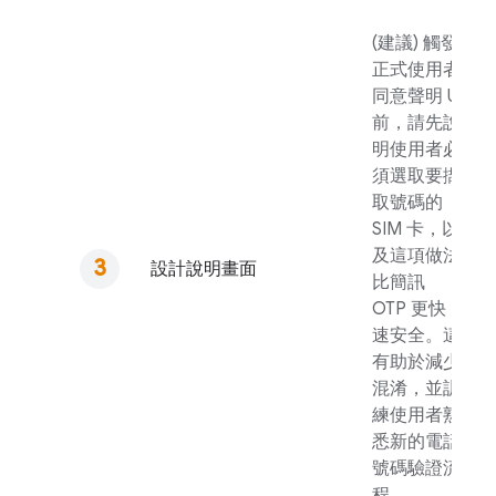
(建議) 觸發
正式使用者
同意聲明 UI
前，請先說
明使用者必
須選取要擷
取號碼的
SIM 卡，以
及這項做法
設計說明畫面
比簡訊
OTP 更快
速安全。這
有助於減少
混淆，並訓
練使用者熟
悉新的電話
號碼驗證流
程。