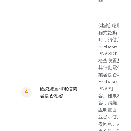
(建議) 應用
程式啟動
時，請使用
Firebase
PNV
SDK
檢查裝置及
其行動電信
業者是否與
Firebase
確認裝置和電信業
PNV
相
者是否相容
容。如果相
容，請顯示
說明畫面，
並提示使用
者同意。如