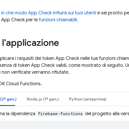
i in che modo
App Check
influirà sui tuoi utenti
e sei pronto pe
i
App Check
per le
funzioni chiamabili
.
 l'applicazione
plicare i requisiti dei token
App Check
nelle tue funzioni chiama
resenza di token
App Check
validi, come mostrato di seguito. Un
e non verificate verranno rifiutate.
'SDK
Cloud Functions
.
(2ª gen.)
Node.js (1ª gen.)
Python (anteprima)
na la dipendenza
firebase-functions
del progetto alla ver