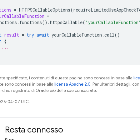
tions
=
HTTPSCallableOptions
(
requireLimitedUseAppCheckT
urCallableFunction
=
nctions
.
functions
().
httpsCallable
(
"yourCallableFunction
t
result
=
try
await
yourCallableFunction
.
call
()
h
{
 ...
 specificato, i contenuti di questa pagina sono concessi in base alla
lic
ce sono concessi in base alla
licenza Apache 2.0
. Per ulteriori dettagli, co
rchio registrato di Oracle e/o delle sue consociate.
026-04-07 UTC.
Resta connesso