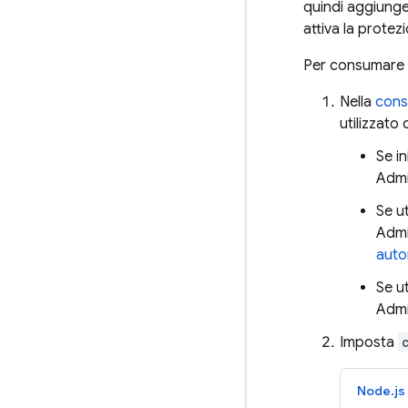
quindi aggiunge
attiva la protez
Per consumare i
Nella
cons
utilizzato 
Se i
Admi
Se u
Admi
auto
Se u
Admi
Imposta
Node.js 