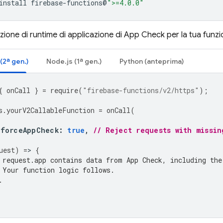
install
firebase-functions@
">=4.0.0"
opzione di runtime di applicazione di App Check per la tua funzi
(2ª gen.)
Node.js (1ª gen.)
Python (anteprima)
{
onCall
}
=
require
(
"firebase-functions/v2/https"
);
s
.
yourV2CallableFunction
=
onCall
(
nforceAppCheck
:
true
,
// Reject requests with missin
uest
)
=
>
{
 request.app contains data from App Check, including the
 Your function logic follows.
.