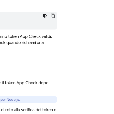
ranno token
App Check
validi.
eck
quando richiami una
are il token App Check dopo
 per Node.js.
di rete alla verifica del token e