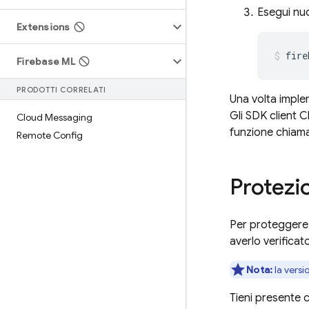
Esegui nuo
Extensions
Firebase ML
PRODOTTI CORRELATI
Una volta imple
Gli SDK client
C
Cloud Messaging
funzione chiama
Remote Config
Protezi
Per proteggere 
averlo verificato
Nota:
la versi
Tieni presente c