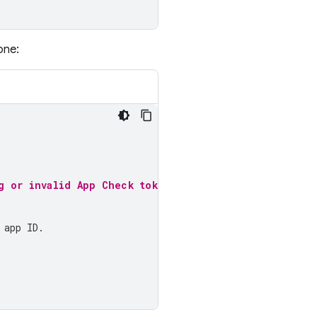
one:
g or invalid App Check tokens.
 app ID.