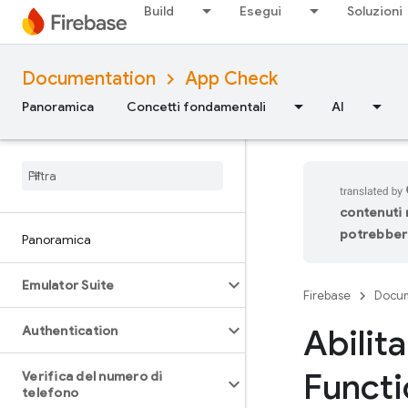
Build
Esegui
Soluzioni
Documentation
App Check
Panoramica
Concetti fondamentali
AI
contenuti n
potrebbero
Panoramica
Emulator Suite
Firebase
Docum
Abilit
Authentication
Functi
Verifica del numero di
telefono