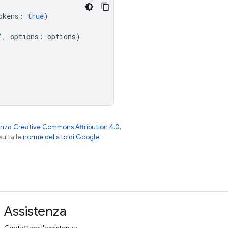
okens
:
true
)
"
,
options
:
options
)
enza Creative Commons Attribution 4.0
,
nsulta le
norme del sito di Google
Assistenza