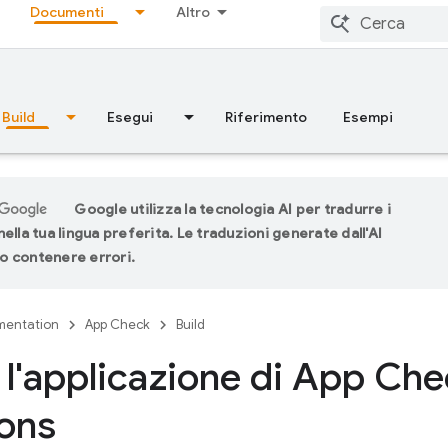
Documenti
Altro
Build
Esegui
Riferimento
Esempi
Google utilizza la tecnologia AI per tradurre i
ella tua lingua preferita. Le traduzioni generate dall'AI
 contenere errori.
entation
App Check
Build
a l'applicazione di App Ch
ons