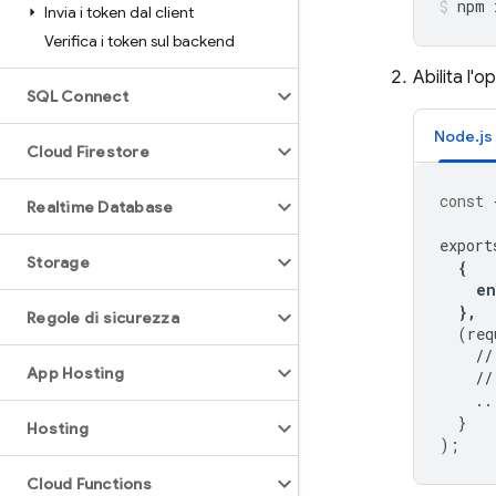
npm
Invia i token dal client
Verifica i token sul backend
Abilita l'
SQL Connect
Node.js 
Cloud Firestore
const
Realtime Database
export
Storage
{
e
},
Regole di sicurezza
(
req
//
App Hosting
//
..
}
Hosting
);
Cloud Functions