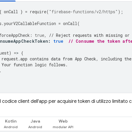
{
onCall
}
=
require
(
"firebase-functions/v2/https"
);
s
.
yourV2CallableFunction
=
onCall
(
forceAppCheck
:
true
,
// Reject requests with missing or 
nsumeAppCheckToken
:
true
// Consume the token aft
uest
)
=
>
{
 request.app contains data from App Check, including the
 Your function logic follows.
.
l codice client dell'app per acquisire token di utilizzo limitat
Kotlin
Java
Web