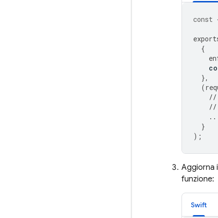
const
export
{
en
co
},
(
req
//
//
..
}
);
Aggiorna i
funzione:
Swift