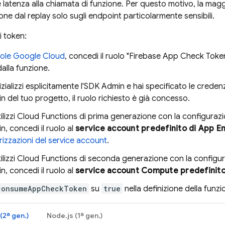
 latenza alla chiamata di funzione. Per questo motivo, la magg
ione dal replay solo sugli endpoint particolarmente sensibili.
 token:
ole
Google Cloud
, concedi il ruolo "Firebase App Check Token
dalla funzione.
nizializzi esplicitamente l'SDK Admin e hai specificato le crede
n del tuo progetto, il ruolo richiesto è già concesso.
tilizzi Cloud Functions di prima generazione con la configurazi
n, concedi il ruolo al
service account predefinito di App E
rizzazioni del service account
.
tilizzi Cloud Functions di seconda generazione con la configur
n, concedi il ruolo al
service account Compute predefinit
consumeAppCheckToken
su
true
nella definizione della funzi
(2ª gen.)
Node.js (1ª gen.)