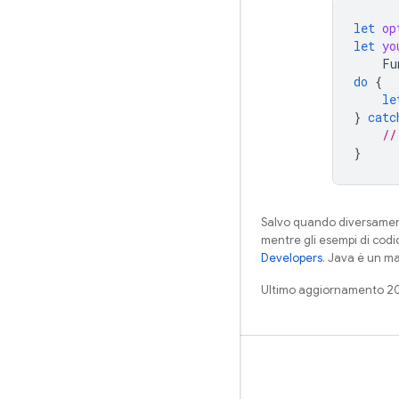
let
op
let
yo
Fu
do
{
le
}
catc
//
}
Salvo quando diversamente
mentre gli esempi di codi
Developers
. Java è un ma
Ultimo aggiornamento 2
Impara