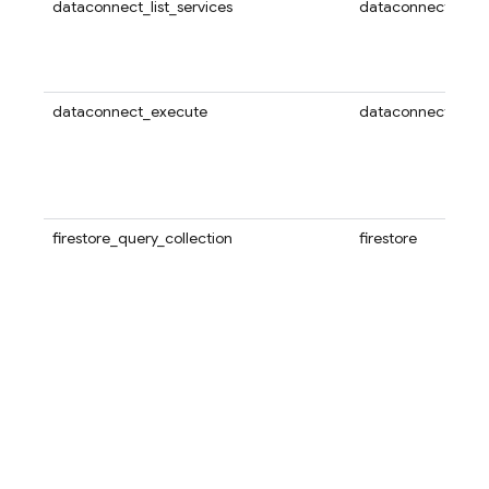
dataconnect_list_services
dataconnect
dataconnect_execute
dataconnect
firestore_query_collection
firestore