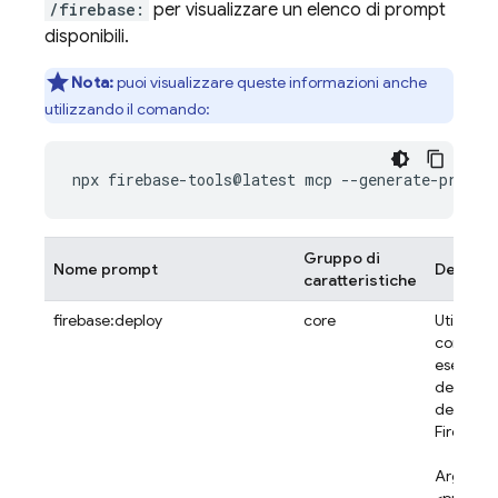
/firebase:
per visualizzare un elenco di prompt
disponibili.
Nota:
puoi visualizzare queste informazioni anche
utilizzando il comando:
Gruppo di
Nome prompt
Descriz
caratteristiche
firebase:deploy
core
Utilizza 
comando
eseguire 
deploym
delle ris
Firebase.
Argomen