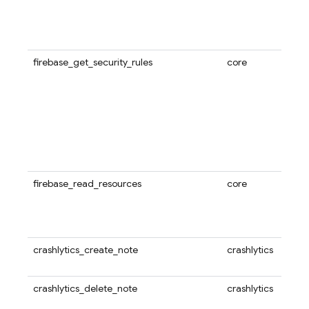
firebase_get_security_rules
core
firebase_read_resources
core
crashlytics_create_note
crashlytics
crashlytics_delete_note
crashlytics