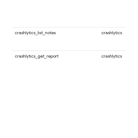
crashlytics_list_notes
crashlytics
crashlytics_get_report
crashlytics