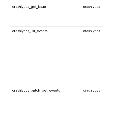
crashlytics_get_issue
crashlytics
crashlytics_list_events
crashlytics
crashlytics_batch_get_events
crashlytics