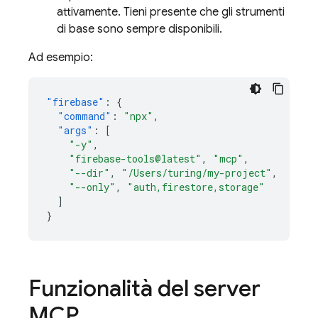
attivamente. Tieni presente che gli strumenti
di base sono sempre disponibili.
Ad esempio:
"firebase"
:
{
"command"
:
"npx"
,
"args"
:
[
"-y"
,
"firebase-tools@latest"
,
"mcp"
,
"--dir"
,
"/Users/turing/my-project"
,
"--only"
,
"auth,firestore,storage"
]
}
Funzionalità del server
MCP