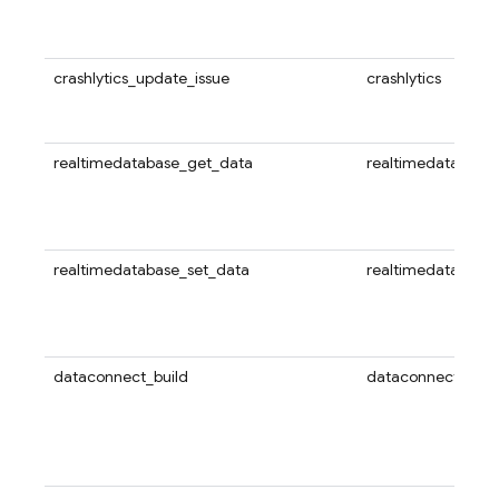
crashlytics_update_issue
crashlytics
realtimedatabase_get_data
realtimedatabase
realtimedatabase_set_data
realtimedatabase
dataconnect_build
dataconnect