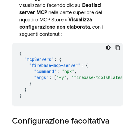
visualizzarlo facendo clic su
Gestisci
server MCP
nella parte superiore del
riquadro MCP Store >
Visualizza
configurazione non elaborata
, con i
seguenti contenuti:
{
"mcpServers"
:
{
"firebase-mcp-server"
:
{
"command"
:
"npx"
,
"args"
:
[
"-y"
,
"firebase-tools@latest"
,
}
}
}
Configurazione facoltativa