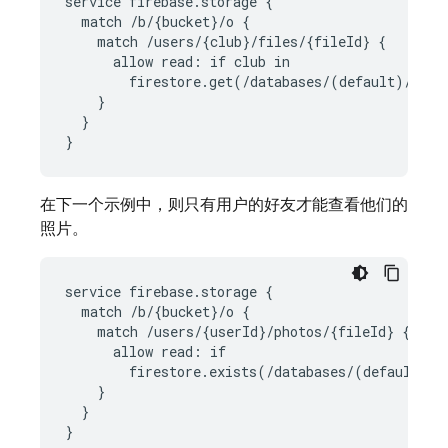
service firebase.storage {

  match /b/{bucket}/o {

    match /users/{club}/files/{fileId} {

      allow read: if club in

        firestore.get(/databases/(default)/docu
    }

  }

}
在下一个示例中，则只有用户的好友才能查看他们的
照片。
service firebase.storage {

  match /b/{bucket}/o {

    match /users/{userId}/photos/{fileId} {

      allow read: if

        firestore.exists(/databases/(default)/d
    }

  }

}