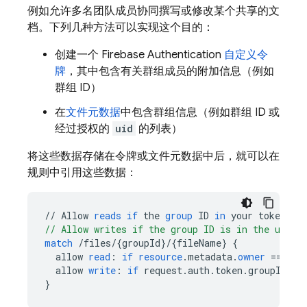
例如允许多名团队成员协同撰写或修改某个共享的文
档。下列几种方法可以实现这个目的：
创建一个
Firebase Authentication
自定义令
牌
，其中包含有关群组成员的附加信息（例如
群组 ID）
在
文件元数据
中包含群组信息（例如群组 ID 或
经过授权的
uid
的列表）
将这些数据存储在令牌或文件元数据中后，就可以在
规则中引用这些数据：
//
Allow
reads
if
the
group
ID
in
your
token
ma
// Allow writes if the group ID is in the user'
match
/
files
/
{
groupId
}
/
{
fileName
}
{
allow
read
:
if
resource
.
metadata
.
owner
==
req
allow
write
:
if
request
.
auth
.
token
.
groupId
==
}