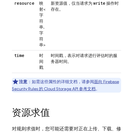
resource
write
映
新资源值，仅当请求为
操作时
射<
存在。
字
符
串,
字
符
串>
time
时
时间戳，表示对请求进行评估时的服
间
务器时间。
戳
注意
：如需这些属性的详细文档，请参阅
面向
Firebase
Security Rules
的
Cloud Storage
API 参考文档
。
资源求值
对规则求值时，您可能还需要对正在上传、下载、修