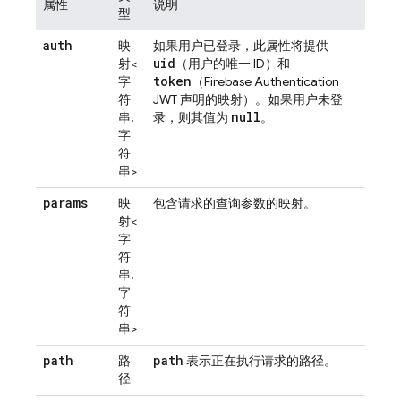
属性
说明
型
auth
映
如果用户已登录，此属性将提供
uid
射<
（用户的唯一 ID）和
token
字
（
Firebase Authentication
符
JWT 声明的映射）。如果用户未登
null
串,
录，则其值为
。
字
符
串>
params
映
包含请求的查询参数的映射。
射<
字
符
串,
字
符
串>
path
path
路
表示正在执行请求的路径。
径