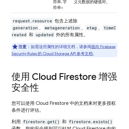
符串, 字
义元数据的键值对。
符串>
request.resource
包含上述除
generation
、
metageneration
、
etag
、
timeC
reated
和
updated
外的所有属性。
注意
：如需这些属性的详细文档，请参阅
面向
Firebase
Security Rules
的
Cloud Storage
API 参考文档
。
使用
Cloud Firestore
增强
安全性
您可以使用
Cloud Firestore
中的文档来对更多授权
条件进行评估。
利用
firestore.get()
和
firestore.exists()
函数，您的安全规则可以针对
Cloud Firestore
中的