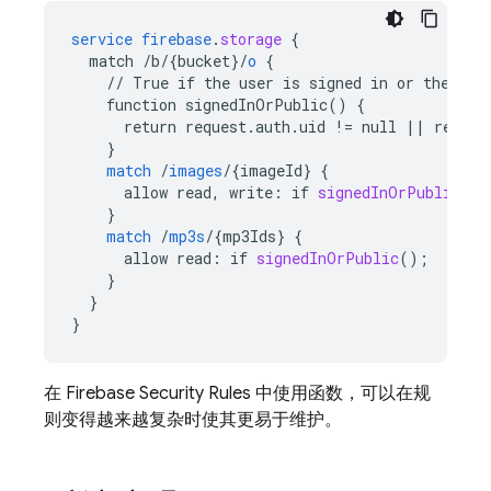
service
firebase
.
storage
{
match
/b/{bucket
}
/
o
{
//
True
if
the
user
is
signed
in
or
the
req
function
signedInOrPublic()
{
return
request.auth.uid
!=
null
||
resour
}
match
/
images
/
{
imageId
}
{
allow
read,
write
:
if
signedInOrPublic
();
}
match
/
mp3s
/
{
mp3Ids
}
{
allow
read
:
if
signedInOrPublic
();
}
}
}
在
Firebase Security Rules
中使用函数，可以在规
则变得越来越复杂时使其更易于维护。