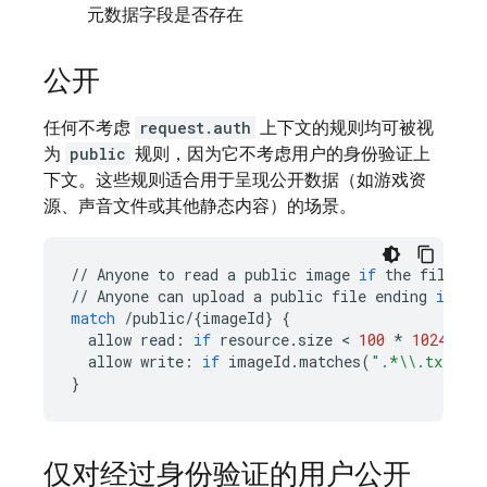
元数据字段是否存在
公开
任何不考虑
request.auth
上下文的规则均可被视
为
public
规则，因为它不考虑用户的身份验证上
下文。这些规则适合用于呈现公开数据（如游戏资
源、声音文件或其他静态内容）的场景。
//
Anyone
to
read
a
public
image
if
the
file
is
//
Anyone
can
upload
a
public
file
ending
in
'.
match
/
public
/
{
imageId
}
{
allow
read
:
if
resource
.
size
 < 
100
*
1024
;
allow
write
:
if
imageId
.
matches
(
".*
\\
.txt"
);
}
仅对经过身份验证的用户公开