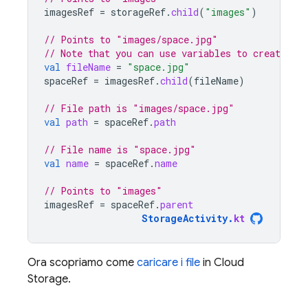
imagesRef
=
storageRef
.
child
(
"images"
)
// Points to "images/space.jpg"
// Note that you can use variables to create chi
val
fileName
=
"space.jpg"
spaceRef
=
imagesRef
.
child
(
fileName
)
// File path is "images/space.jpg"
val
path
=
spaceRef
.
path
// File name is "space.jpg"
val
name
=
spaceRef
.
name
// Points to "images"
imagesRef
=
spaceRef
.
parent
StorageActivity
.
kt
Ora scopriamo come
caricare i file
in
Cloud
Storage
.