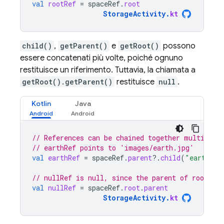
val
rootRef
=
spaceRef
.
root
StorageActivity
.
kt
child()
,
getParent()
e
getRoot()
possono
essere concatenati più volte, poiché ognuno
restituisce un riferimento. Tuttavia, la chiamata a
getRoot().getParent()
restituisce
null
.
Kotlin
Java
// References can be chained together multiple 
// earthRef points to 'images/earth.jpg'
val
earthRef
=
spaceRef
.
parent
?.
child
(
"earth.jp
// nullRef is null, since the parent of root is 
val
nullRef
=
spaceRef
.
root
.
parent
StorageActivity
.
kt