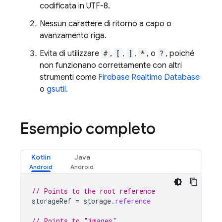
codificata in UTF-8.
Nessun carattere di ritorno a capo o
avanzamento riga.
Evita di utilizzare
#
,
[
,
]
,
*
, o
?
, poiché
non funzionano correttamente con altri
strumenti come
Firebase Realtime Database
o
gsutil
.
Esempio completo
Kotlin
Java
// Points to the root reference
storageRef
=
storage
.
reference
// Points to "images"