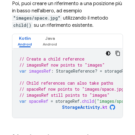
Poi, puoi creare un riferimento a una posizione più
in basso nell'albero, ad esempio
"images/space.jpg"
utilizzando il metodo
child()
su un riferimento esistente.
Kotlin
Java
// Create a child reference
// imagesRef now points to "images"
var
imagesRef
:
StorageReference? 
=
storageRef
.
c
// Child references can also take paths
// spaceRef now points to "images/space.jpg
// imagesRef still points to "images"
var
spaceRef
=
storageRef
.
child
(
"images/space.j
StorageActivity
.
kt