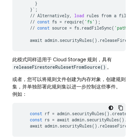
}
}
`
;
//
Alternatively
,
load
rules
from
a
file
//
const
fs
=
require
(
'fs'
);
//
const
source
=
fs
.
readFileSync
(
'path/to/
await
admin
.
securityRules
()
.
releaseFirestor
此模式同样适用于
Cloud Storage
规则，具有
releaseFirestoreRulesetFromSource()
。
或者，您可以将规则文件创建为内存对象，创建规则
集，并单独部署此规则集以进一步控制这些事件。
例如：
const
rf
=
admin
.
securityRules
()
.
createRule
const
rs
=
await
admin
.
securityRules
()
.
crea
await
admin
.
securityRules
()
.
releaseFirestor