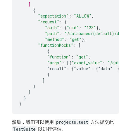
[
{
"expectation"
:
"ALLOW"
,
"request"
:
{
"auth"
:
{
"uid"
:
"123"
},
"path"
:
"/databases/(default)/docume
"method"
:
"get"
},
"functionMocks"
:
[
{
"function"
:
"get"
,
"args"
:
[
{
"exact_value"
:
"/databas
"result":
{"value":
{"data":
{"acc
}
]
}
]
}
}
然后，我们可以使用
projects.test
方法提交此
TestSuite
以进行评估。