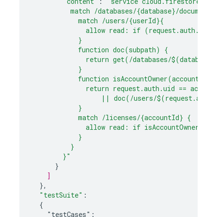
"content"
:
"service cloud.firestore {
          match /databases/{database}/documents
            match /users/{userId}{
              allow read: if (request.auth.uid 
            }
            function doc(subpath) {
              return get(/databases/$(database)
            }
            function isAccountOwner(accountId) 
              return request.auth.uid == accoun
                  || doc(/users/$(request.auth.
            }
            match /licenses/{accountId} {
              allow read: if isAccountOwner(acc
            }
          }
        }"
}
]
}
,
"testSuite"
:
{
"testCases":