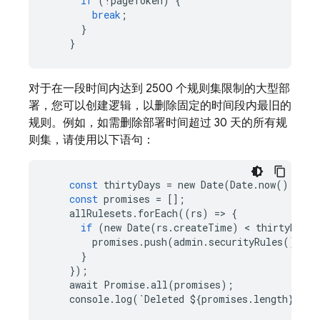
if
(
!
pageToken
)
{
break
;
}
}
对于在一段时间内达到 2500 个规则集限制的大型部
署，您可以创建逻辑，以删除固定的时间段内最旧的
规则。例如，如需删除部署时间超过 30 天的所有
规
则集，请使用以下语句：
const
thirtyDays
=
new
Date
(
Date
.
now
()
-
TH
const
promises
=
[];
allRulesets
.
forEach
((
rs
)
=
>
{
if
(
new
Date
(
rs
.
createTime
)
 < 
thirtyDays
)
promises
.
push
(
admin
.
securityRules
()
.
del
}
});
await
Promise
.
all
(
promises
);
console
.
log
(
`
Deleted
$
{
promises
.
length
}
rul