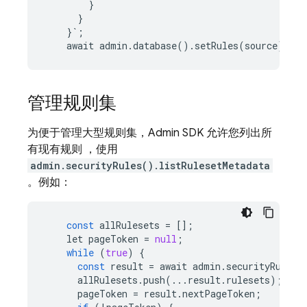
}
}
}
`
;
await
admin
.
database
()
.
setRules
(
source
);
管理规则集
为便于管理大型规则集，
Admin SDK
允许您列出所
有现有规则 ，使用
admin.securityRules().listRulesetMetadata
。例如：
const
allRulesets
=
[];
let
pageToken
=
null
;
while
(
true
)
{
const
result
=
await
admin
.
securityRules
(
allRulesets
.
push
(
...
result
.
rulesets
);
pageToken
=
result
.
nextPageToken
;