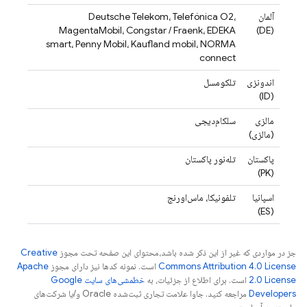
آلمان
Deutsche Telekom، Telefónica O2،
MagentaMobil، Congstar / Fraenk، EDEKA
(DE)
smart، Penny Mobil، Kaufland mobil، NORMA
connect
اندونزی
تلکومسل
(ID)
مالزی
سلکام‌دیجی
(مالزی)
پاکستان
تله‌نور پاکستان
(PK)
اسپانیا
تلفونیکا، ماس‌اورنج
(ES)
جز در مواردی که غیر از این ذکر شده باشد،‌محتوای این صفحه تحت مجوز
Creative
Commons Attribution 4.0 License
است. نمونه کدها نیز دارای مجوز
Apache
2.0 License
است. برای اطلاع از جزئیات، به
خطمشی‌های سایت Google
Developers‏
مراجعه کنید. جاوا علامت تجاری ثبت‌شده Oracle و/یا شرکت‌های