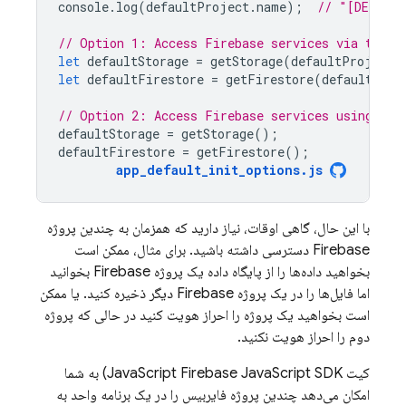
console
.
log
(
defaultProject
.
name
);
// "[DEFAUL
// Option 1: Access Firebase services via the d
let
defaultStorage
=
getStorage
(
defaultProject
)
let
defaultFirestore
=
getFirestore
(
defaultProj
// Option 2: Access Firebase services using sho
defaultStorage
=
getStorage
();
defaultFirestore
=
getFirestore
();
app_default_init_options
.
js
با این حال، گاهی اوقات، نیاز دارید که همزمان به چندین پروژه
Firebase دسترسی داشته باشید. برای مثال، ممکن است
بخواهید داده‌ها را از پایگاه داده یک پروژه Firebase بخوانید
اما فایل‌ها را در یک پروژه Firebase دیگر ذخیره کنید. یا ممکن
است بخواهید یک پروژه را احراز هویت کنید در حالی که پروژه
دوم را احراز هویت نکنید.
کیت
Firebase
JavaScript
JavaScript SDK) به شما
امکان می‌دهد چندین پروژه فایربیس را در یک برنامه واحد به