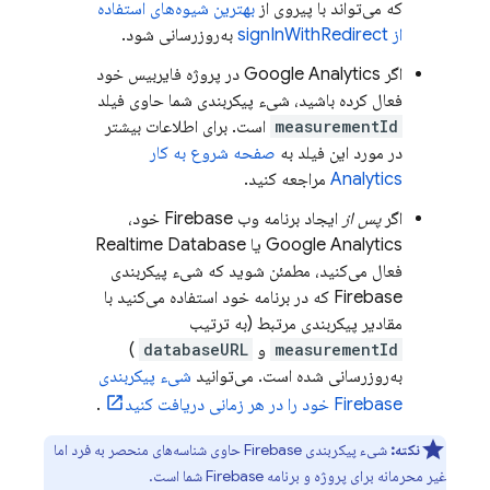
که می‌تواند با پیروی از
بهترین شیوه‌های استفاده
از signInWithRedirect
به‌روزرسانی شود.
اگر
Google Analytics
در پروژه فایربیس خود
فعال کرده باشید، شیء پیکربندی شما حاوی فیلد
measurementId
است. برای اطلاعات بیشتر
در مورد این فیلد به
صفحه شروع به کار
Analytics
مراجعه کنید.
اگر
پس از
ایجاد برنامه وب Firebase خود،
Google Analytics
یا
Realtime Database
فعال می‌کنید، مطمئن شوید که شیء پیکربندی
Firebase که در برنامه خود استفاده می‌کنید با
مقادیر پیکربندی مرتبط (به ترتیب
measurementId
و
databaseURL
)
به‌روزرسانی شده است. می‌توانید
شیء پیکربندی
Firebase خود را در هر زمانی دریافت کنید
.
نکته:
شیء پیکربندی Firebase حاوی شناسه‌های منحصر به فرد اما
غیر محرمانه برای پروژه و برنامه Firebase شما است.