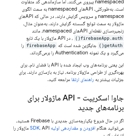
namespaced پیروی می‌کنند، اما سازماندهی کد متفاوت
است. به‌طورکلی، APIهای namespaced به سمت الگوی
namespace و سرویس گرایش دارند، در حالی که APIهای
ماژولار به سمت توابع گسسته گرایش دارند. به‌عنوان مثال،
زنجیره‌سازی نقطه‌ای APIهای namespaced، مانند
firebaseApp.auth()
، در API ماژولار با یک تابع
getAuth()
جایگزین شده است که
firebaseApp
را
می‌گیرد و یک نمونه
Authentication
را برمی‌گرداند.
این یعنی برنامه‌های وب ایجاد شده با API با فضای نام، برای
بهره‌گیری از طراحی ماژولار برنامه، نیاز به بازسازی دارند. برای
جزئیات بیشتر به
راهنمای ارتقا
مراجعه کنید.
جاوا اسکریپت - API ماژولار برای
برنامه‌های جدید
اگر در حال شروع یکپارچه‌سازی جدیدی با Firebase هستید،
می‌توانید هنگام
افزودن و مقداردهی اولیه SDK،
API ماژولار را
انتخاب کنید.