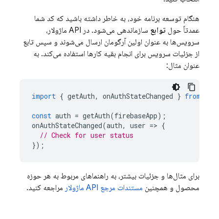
هنگام توسعه برنامه خود، به خاطر داشته باشید که کد شما
عمدتاً حول
توابع
سازماندهی می‌شود. در API ماژولار،
سرویس‌ها به عنوان اولین آرگومان ارسال می‌شوند و سپس تابع
از جزئیات سرویس برای انجام بقیه کارها استفاده می‌کند. به
عنوان مثال:
import
{
getAuth
,
onAuthStateChanged
}
from
"fi
const
auth
=
getAuth
(
firebaseApp
);
onAuthStateChanged
(
auth
,
user
=
>
{
// Check for user status
});
برای مثال‌ها و جزئیات بیشتر، به راهنماهای مربوط به هر حوزه
محصول و همچنین
مستندات مرجع API ماژولار
مراجعه کنید.