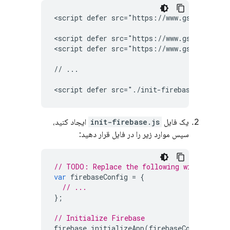
<script defer src="https://www.gstatic.com
<script defer src="https://www.gstatic.com
<script defer src="https://www.gstatic.com
// ...

یک فایل
init-firebase.js
ایجاد کنید،
سپس موارد زیر را در فایل قرار دهید:
// TODO: Replace the following with your a
var
firebaseConfig
=
{
// ...
};
// Initialize Firebase
firebase
.
initializeApp
(
firebaseConfig
);