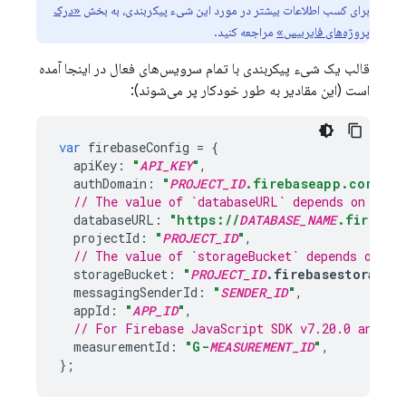
برای کسب اطلاعات بیشتر در مورد این شیء پیکربندی، به بخش
«درک
پروژه‌های فایربیس»
مراجعه کنید.
قالب یک شیء پیکربندی با تمام سرویس‌های فعال در اینجا آمده
است (این مقادیر به طور خودکار پر می‌شوند):
var
firebaseConfig
=
{
apiKey
:
"
API_KEY
"
,
authDomain
:
"
PROJECT_ID
.firebaseapp.com"
,
// The value of `databaseURL` depends on the 
databaseURL
:
"https://
DATABASE_NAME
.firebas
projectId
:
"
PROJECT_ID
"
,
// The value of `storageBucket` depends on wh
storageBucket
:
"
PROJECT_ID
.firebasestorage.
messagingSenderId
:
"
SENDER_ID
"
,
appId
:
"
APP_ID
"
,
// For 
Firebase
JavaScript
 SDK v7.20.0 and la
measurementId
:
"G-
MEASUREMENT_ID
"
,
};