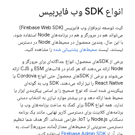
انواع SDK وب فایربیس
کیت توسعه نرم‌افزار وب فایربیس (Firebase Web SDK)
می‌تواند هم در مرورگر و هم در برنامه‌های Node استفاده شود.
با این حال، چندین محصول در محیط‌های Node در دسترس
نیستند. لیست
محیط‌های پشتیبانی شده
را مشاهده کنید.
برخی از SDKهای محصول، انواع جداگانه‌ای برای مرورگر و
Node ارائه می‌دهند که هر کدام در قالب‌های ESM و CJS ارائه
می‌شوند و برخی از SDKهای محصول حتی انواع Cordova یا
React Native را نیز ارائه می‌دهند. SDK وب به گونه‌ای
پیکربندی شده است که نوع صحیح را بر اساس پیکربندی ابزار یا
محیط شما ارائه دهد و در بیشتر موارد نیازی به انتخاب دستی
ندارد. همه انواع SDK برای کمک به ساخت برنامه‌های وب یا
برنامه‌های کلاینت برای دسترسی کاربر نهایی، مانند یک برنامه
دسکتاپ Node.js یا IoT، طراحی شده‌اند. اگر هدف شما تنظیم
دسترسی مدیریتی از محیط‌های ممتاز (مانند سرورها) است، به
جای آن از
Admin SDK
Firebase
استفاده کنید.