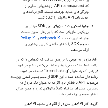
برنامه‌های قدیمی‌تر Firebase آشنا است. از آنجا
که API namespaced از پشتیبانی مداوم از
ویژگی‌های جدید بهره‌مند نیست، اکثر برنامه‌های
جدید باید API ماژولار را اتخاذ کنند.
جاوا اسکریپت - ماژولار
. این SDK مبتنی بر
رویکردی ماژولار است که با ابزارهای مدرن ساخت
جاوا اسکریپت مانند
webpack
یا
Rollup
، حجم SDK را کاهش داده و کارایی بیشتری را
ارائه می‌دهد.
API ماژولار به خوبی با ابزارهای ساخت که کدهایی را که در
برنامه شما استفاده نمی‌شوند، حذف می‌کنند، ادغام می‌شود،
فرآیندی که به عنوان "tree-shaking" شناخته می‌شود.
برنامه‌های ساخته شده با این SDK از حجم بسیار کمتری بهره‌مند
می‌شوند. API با فضای نام، اگرچه به عنوان یک ماژول در
دسترس است، اما ساختار کاملاً ماژولاری ندارد و همان میزان
کاهش حجم را ارائه نمی‌دهد.
اگرچه اکثر APIهای ماژولار از الگوهای مشابه APIهای