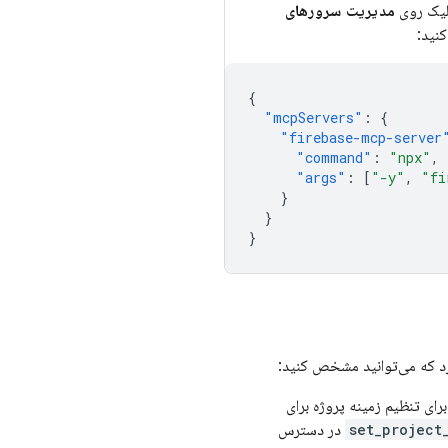
کلیک روی
مدیریت سرورهای
کنید:
{
"mcpServers"
:
{
"firebase-mcp-server
"command"
:
"npx"
,
"args"
:
[
"-y"
,
"fi
}
}
}
ارد که می‌توانید مشخص کنید:
برای تنظیم زمینه پروژه برای
set_project
در دسترس