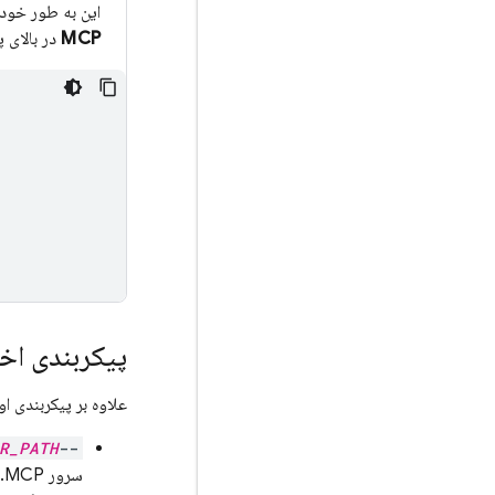
این به طور خود
MCP
در بالای پن
پیکربندی اخ
علاوه بر پیکربندی ا
R_PATH
--dir
سرور MCP. اگر مشخص نشود، ابزارهای