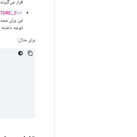
قرار می‌گیرند و دا
TURE_2
--only
این برای محد
توجه داشته ب
برای مثال: