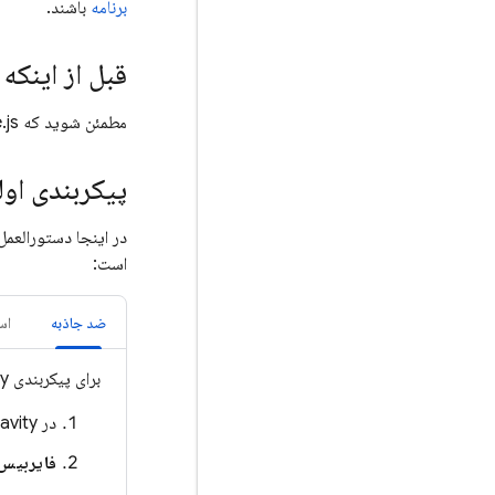
برنامه
باشند.
قبل از اینکه
مطمئن شوید که Node.js و npm را به درستی نصب کرده‌اید.
پیکربندی اول
است:
ضد جاذبه
اس
برای پیکربندی
ty
در
avity
فایربیس