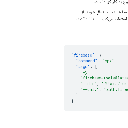
دا شده‌اند تا فعال شوند. از
تفاده می‌کنید، استفاده کنید.
"firebase"
:
{
"command"
:
"npx"
,
"args"
:
[
"-y"
,
"firebase-tools@late
"--dir"
,
"/Users/tur
"--only"
,
"auth,fire
]
}