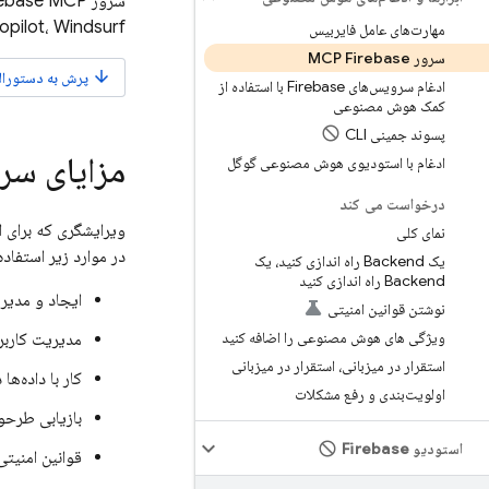
سرور Firebase MCP با هر ابزاری که بتواند به عنوان کلاینت MCP عمل کند، از جمله:
S Code Copilot، Windsurf
مهارت‌های عامل فایربیس
سرور MCP Firebase
arrow_downward
پرش به دستورالعم
ادغام سرویس‌های Firebase با استفاده از
کمک هوش مصنوعی
پسوند جمینی CLI
مزایای سرور 
ادغام با استودیوی هوش مصنوعی گوگل
درخواست می کند
نمای کلی
در موارد زیر استفاده
یک Backend راه اندازی کنید، یک
Backend راه اندازی کنید
ایجاد و مدیریت پ
نوشتن قوانین امنیتی
ویژگی های هوش مصنوعی را اضافه کنید
مدیریت کاربر
استقرار در میزبانی، استقرار در میزبانی
کار با داده‌ها در ud Firestore
اولویت‌بندی و رفع مشکلات
بازیابی طرحو
استودیو Firebase
قوانین امنیتی خود را برای Firestore و