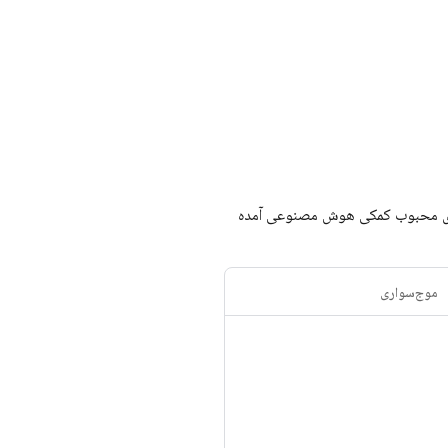
رای استفاده از سرور Firebase MCP با برخی از ابزارهای محبوب کمکی هوش مصنوعی آمده
موج‌سواری