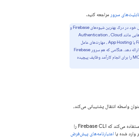
ابلیت‌های سرور
مراجعه کنید.
را در کنار سرور MCP در نظر بگیرید تا به دستیار هوش مصنوعی خود در درک بهترین شیوه‌های Firebase و
هایی مانند
Cloud
،
Authentication
F
یا
App Hosting
، مهارت‌های عامل
ارائه دهد. هنگامی که هم سرور Firebase
MCP و هم مهارت‌های عامل Firebase را نصب کرده‌اید، مهارت‌ها می‌توانند به مدل‌ها نحوه استفاده از ابزارهای MCP را برای انجام کارآمد وظایف پیچیده
F می‌تواند با هر کلاینت MCP که از ورودی/خروجی استاندارد (stdio) به عنوان واسطه انتقال پشتیبانی می‌کند،
وقتی سرور Firebase MCP فراخوانی‌های ابزاری را انجام می‌دهد، از همان اعتبارنامه‌های کاربری استفاده می‌کند که Firebase CLI را
ر وارد شده یا
اعتبارنامه‌های پیش‌فرض