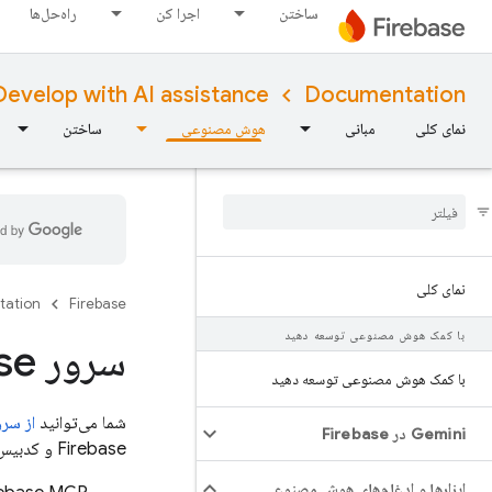
ساختن
اجرا کن
راه‌حل‌ها
Develop with AI assistance
Documentation
نمای کلی
مبانی
هوش مصنوعی
ساختن
نمای کلی
tation
Firebase
با کمک هوش مصنوعی توسعه دهید
سرور MCP Firebase
با کمک هوش مصنوعی توسعه دهید
شما می‌توانید
از سرور se MCP
Gemini در Firebase
Firebase و کدبیس برنامه شما کار کنند.
ابزارها و ادغام‌های هوش مصنوعی