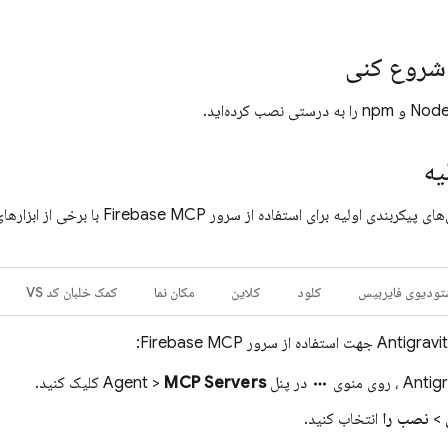
 شروع کنی
یه
در اینجا دستورالعمل‌های پیکربندی اولیه ب
تودیوی فایربیس
کلود
کلاین
مکان نما
کمک خلبان کد VS
Antigravi
جهت استفاده از سرور Firebase MCP:
Antigr
، روی منوی
در پنل Agent >
MCP Servers
کلیک کنید.
more_horiz
>
نصب را
انتخاب کنید.