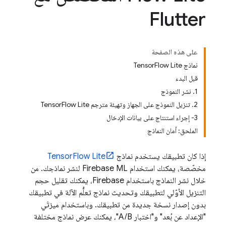
Flutter
على هذه الصفحة
نماذج TensorFlow Lite
قبل البدء
1. نشر النموذج
2. تنزيل النموذج على الجهاز وتهيئة مترجم TensorFlow Lite
3- إجراء استنتاج على بيانات الإدخال
الملحق: أمان النماذج
إذا كان تطبيقك يستخدم نماذج
TensorFlow Lite
مخصّصة، يمكنك استخدام Firebase ML لنشر نماذجك. من
خلال نشر النماذج باستخدام Firebase، يمكنك تقليل حجم
التنزيل الأوّلي لتطبيقك وتحديث نماذج تعلُّم الآلة في تطبيقك
بدون إصدار نسخة جديدة من تطبيقك. وباستخدام ميزتَي
"الإعداد عن بُعد" و"اختبار A/B"، يمكنك عرض نماذج مختلفة