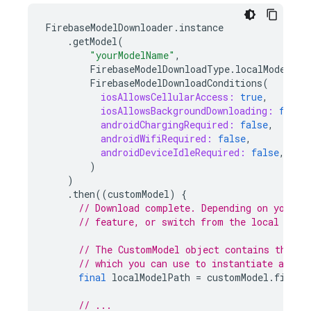
FirebaseModelDownloader
.
instance
.
getModel
(
"yourModelName"
,
FirebaseModelDownloadType
.
localModel
,
FirebaseModelDownloadConditions
(
iosAllowsCellularAccess:
true
,
iosAllowsBackgroundDownloading:
false
androidChargingRequired:
false
,
androidWifiRequired:
false
,
androidDeviceIdleRequired:
false
,
)
)
.
then
((
customModel
)
{
// Download complete. Depending on your a
// feature, or switch from the local mode
// The CustomModel object contains the lo
// which you can use to instantiate a Ten
final
localModelPath
=
customModel
.
file
;
// ...