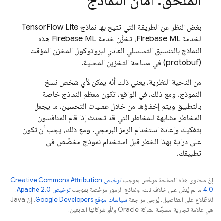
الملحق: أمان النماذج
بغض النظر عن الطريقة التي تتيح بها نماذج TensorFlow Lite
لخدمة Firebase ML، تخزِّن خدمة Firebase ML هذه
النماذج بالتنسيق التسلسلي العادي لبروتوكول المخزن المؤقت
(protobuf) في مساحة التخزين المحلية.
من الناحية النظرية، يعني ذلك أنّه يمكن لأي شخص نسخ
النموذج. ومع ذلك، في الواقع، تكون معظم النماذج خاصة
بالتطبيق ويتم إخفاؤها من خلال عمليات التحسين، ما يجعل
المخاطر مشابهة للمخاطر التي قد تحدث إذا قام المنافسون
بتفكيك وإعادة استخدام الرمز البرمجي. ومع ذلك، يجب أن تكون
على دراية بهذا الخطر قبل استخدام نموذج مخصّص في
تطبيقك.
إنّ محتوى هذه الصفحة مرخّص بموجب
ترخيص Creative Commons Attribution
4.0‏
ما لم يُنصّ على خلاف ذلك، ونماذج الرموز مرخّصة بموجب
ترخيص Apache 2.0‏
.
للاطّلاع على التفاصيل، يُرجى مراجعة
سياسات موقع Google Developers‏
. إنّ Java
هي علامة تجارية مسجَّلة لشركة Oracle و/أو شركائها التابعين.