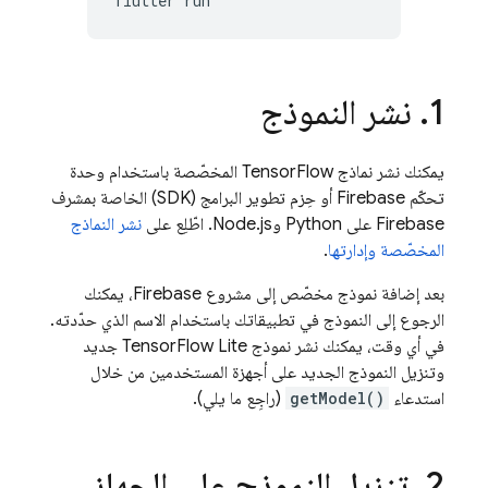
flutter
1
.
نشر النموذج
يمكنك نشر نماذج TensorFlow المخصّصة باستخدام وحدة
تحكّم Firebase أو حِزم تطوير البرامج (SDK) الخاصة بمشرف
Firebase على Python وNode.js. اطّلِع على
نشر النماذج
المخصّصة وإدارتها
.
بعد إضافة نموذج مخصّص إلى مشروع Firebase، يمكنك
الرجوع إلى النموذج في تطبيقاتك باستخدام الاسم الذي حدّدته.
في أي وقت، يمكنك نشر نموذج TensorFlow Lite جديد
وتنزيل النموذج الجديد على أجهزة المستخدمين من خلال
استدعاء
getModel()
(راجِع ما يلي).
2
.
تنزيل النموذج على الجهاز