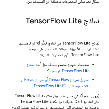
بشكل ديناميكي لمجموعات مختلفة من المستخدمين.
نماذج Tensor
Flow Lite
نماذج TensorFlow Lite هي نماذج تعلُّم آلة تم تحسينها
لتشغيلها على الأجهزة الجوّالة. للحصول على نموذج
TensorFlow Lite، اتّبِع الخطوات التالية:
استخدام نموذج مصمّم مسبقًا، مثل أحد
نماذج
TensorFlow Lite الرسمية
تحويل نموذج TensorFlow أو نموذج Keras أو
دالة ملموسة إلى TensorFlow Lite
يُرجى العِلم أنّه في حال عدم توفّر مكتبة TensorFlow Lite
متوافقة مع Dart، عليك دمج مكتبة TensorFlow Lite
الأصلية مع المنصات التي تستخدمها. لا يتم توثيق عملية الدمج