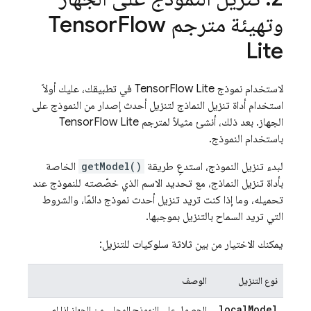
وتهيئة مترجم Tensor
Flow
Lite
لاستخدام نموذج TensorFlow Lite في تطبيقك، عليك أولاً
استخدام أداة تنزيل النماذج لتنزيل أحدث إصدار من النموذج على
الجهاز. بعد ذلك، أنشئ مثيلاً لمترجم TensorFlow Lite
باستخدام النموذج.
لبدء تنزيل النموذج، استدعِ طريقة
getModel()
الخاصة
بأداة تنزيل النماذج، مع تحديد الاسم الذي خصّصته للنموذج عند
تحميله، وما إذا كنت تريد تنزيل أحدث نموذج دائمًا، والشروط
التي تريد السماح بالتنزيل بموجبها.
يمكنك الاختيار من بين ثلاثة سلوكيات للتنزيل:
نوع التنزيل
الوصف
local
Model
الحصول على النموذج المحلي من الجهاز إذا لم