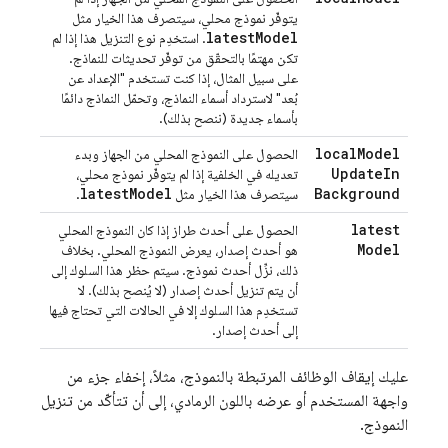
يتوفّر نموذج محلي، سيتصرف هذا الخيار مثل
latest
Model
. استخدِم نوع التنزيل هذا إذا لم
تكن مهتمًا بالتحقّق من توفّر تحديثات للنماذج.
على سبيل المثال، إذا كنت تستخدم "الإعداد عن
بُعد" لاسترداد أسماء النماذج، وتحمّل النماذج دائمًا
بأسماء جديدة (ننصح بذلك).
local
Model
الحصول على النموذج المحلي من الجهاز وبدء
Update
In
تعديله في الخلفية إذا لم يتوفّر نموذج محلي،
latest
Model
Background
سيتصرف هذا الخيار مثل
.
latest
الحصول على أحدث طراز إذا كان النموذج المحلي
Model
هو أحدث إصدار، يعرض النموذج المحلي. بخلاف
ذلك، نزِّل أحدث نموذج. سيتم حظر هذا السلوك إلى
أن يتم تنزيل أحدث إصدار (لا يُنصح بذلك). لا
تستخدِم هذا السلوك إلا في الحالات التي تحتاج فيها
إلى أحدث إصدار.
عليك إيقاف الوظائف المرتبطة بالنموذج، مثلاً، إخفاء جزء من
واجهة المستخدم أو عرضه باللون الرمادي، إلى أن تتأكّد من تنزيل
النموذج.