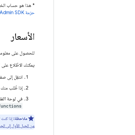
* هذا هو حساب الخدمة التلقائ
حزمة Firebase Admin SDK عند تهيئتها بدون وسيطات.
الأسعار
للحصول على معلومات
يمكنك الاطّلاع على ا
انتقِل إلى ص
إذا طُلب منك ذل
في لوحة
الفل
functions
ملاحظة:
إذا كنت 
من الجيل الأول إلى الجي