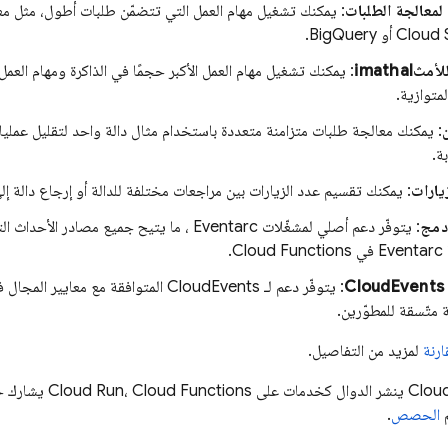
لمعالجة الطلبات
: يمكنك تشغيل مهام العمل التي تتضمّن طلبات أطول، مثل معا
Cloud 
أو
BigQuery
.
imathal
: يمكنك تشغيل مهام العمل الأكبر حجمًا في الذاكرة ومهام العم
لمتوازية.
: يمكنك معالجة طلبات متزامنة متعددة باستخدام مثال دالة واحد لتقليل عملي
ة.
زيارات
: يمكنك تقسيم عدد الزيارات بين مراجعات مختلفة للدالة أو إرجاع دالة إل
مج
: يتوفّر دعم أصلي لمشغّلات
Eventarc
Eventarc
في
Cloud Functions
.
C
: يتوفّر دعم لـ CloudEvents المتوافقة مع معايير المجال
ف
ة متّسقة للمطوّرين.
رنة
لمزيد من التفاصيل.
Cloud
ينشر الدوال كخدمات على
Cloud Functions
،
Cloud Run
يشارك ح
م
الحصص
.