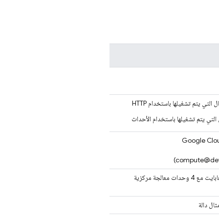
compute@deve
ذاكرة وصول عشوائي تصل إلى 16 غيغابايت مع 4 وحدات معالجة مركزية