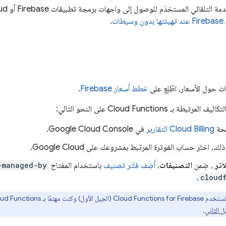
ي المستخدَم للوصول إلى واجهات برمجة تطبيقات Firebase أو Cloud من دالة قيد التشغيل.
 حول الأسعار، اطّلِع على
خطط أسعار Firebase
.
لتكاليف المرتبطة بـ
Cloud Functions
على النحو التالي:
فحة
Cloud Billing
التقارير
في Google Cloud Console.
ك، اختَر حساب الفوترة المرتبط بمشروعك على Google Cloud.
اتر
، ضِمن
التصنيفات
،
أضِف فلتر تصنيف
باستخدام المفتاح
-managed-by
.
cloud
تستخدم
Cloud Functions for Firebase
(الجيل الأول) وكنت مهتمًا بـ
ud Functions
ل الثاني
.