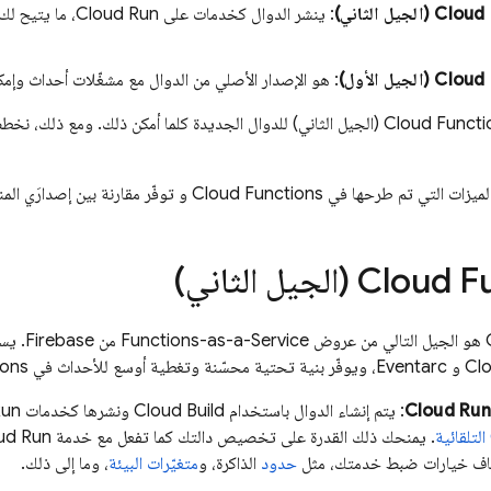
Cloud 
(الجيل الثاني)
: ينشر الدوال كخدمات على
Cloud Run
، ما يتيح ل
Cloud 
(الجيل الأول)
: هو الإصدار الأصلي من الدوال مع مشغّلات أحداث وإ
Cloud Functi
(الجيل الثاني) للدوال الجديدة كلما أمكن ذلك. ومع ذلك، نخ
ميزات التي تم طرحها في
Cloud Functions
و توفّر مقارنة بين إصدارَي المن
Cloud F
(الجيل الثاني)
هو الجيل التالي من عروض Functions-as-a-Service من Firebase. يستند
Cl
و
Eventarc
، ويوفّر بنية تحتية محسّنة وتغطية أوسع للأحداث في
ions
Cloud Run
: يتم إنشاء الدوال باستخدام
Cloud Build
ونشرها كخدمات
Run
التلقائية
. يمنحك ذلك القدرة على تخصيص دالتك كما تفعل مع خدمة
ud Run
ف خيارات ضبط خدمتك، مثل
حدود
الذاكرة، و
متغيّرات البيئة
، وما إلى ذلك.