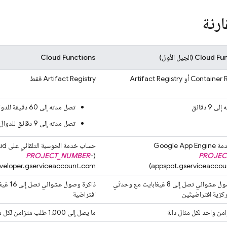
رنة
Cloud Fu
(الجيل الأول)
Cloud Functions
Container R
أو
Artifact Registry
Artifact Registry
فقط
9 دقائق
تصل مدته إلى 60 دقيقة للدوال التي يتم تشغيلها باستخدام HTTP
تصل مدته إلى 9 دقائق للدوال التي يتم تشغيلها باستخدام الأحداث
PROJECT_NUMBER
-
(
PROJEC
loper.gserviceaccount.com)
appspot.gserviceaccou
ذاكرة وصول عشوائي تصل إلى 8 غيغابايت مع وحدتَي
كزية افتراضيتَين
افتراضية
ن واحد لكل مثال دالة
ما يصل إلى 1,000 طلب متزامن لكل مثال دالة