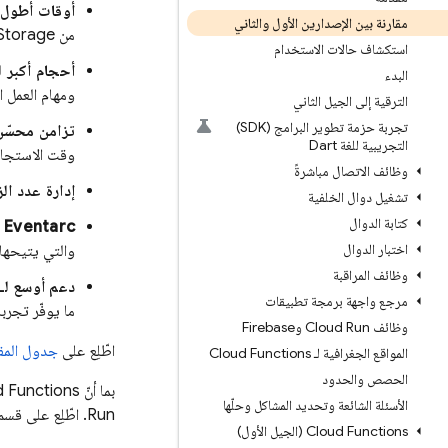
أوقات أطول 
مقارنة بين الإصدارين الأول والثاني
من
Storage
استكشاف حالات الاستخدام
أحجام أكبر للأمث
البدء
ومهام العمل ا
الترقية إلى الجيل الثاني
تجربة حزمة تطوير البرامج (SDK)
تزامن محسّن
التجريبية للغة Dart
وقت الاستجاب
وظائف الاتصال مباشرةً
إدارة عدد ال
تشغيل دوال الخلفية
كتابة الدوال
Eventarc
د
اختبار الدوال
والتي يتيحها
وظائف المراقبة
دعم أوسع لـ loudEvents
مرجع واجهة برمجة تطبيقات
ما يوفّر تجرب
وظائف Cloud Run وFirebase
اطّلِع على
جدول المقا
المواقع الجغرافية لـ Cloud Functions
الحصص والحدود
بما أنّ
 Functions
الأسئلة الشائعة وتحديد المشاكل وحلّها
Run
. اطّلِع على قس
‫Cloud Functions (الجيل الأول)