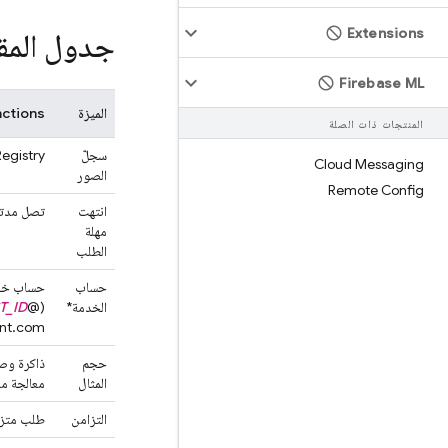
Extensions
جدول المقا
Firebase ML
الميزة
nctions
المنتجات ذات الصلة
سجلّ
egistry
Cloud Messaging
الصور
Remote Config
انتهت
تصل مدته إلى 
مهلة
الطلب
حساب
الخدمة*
(
@
T_ID
nt.com)
حجم
المثال
معالجة مر
التزامن
طلب متزام