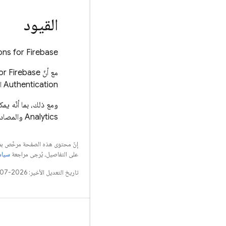
القيود
ons for Firebase
مع أنّ
or Firebase
Authentication
ال
ومع ذلك، بما أنّه ي
Analytics
والمصادق
إنّ محتوى هذه الصفحة مرخّص 
على التفاصيل، يُرجى مراجعة
سياسات مو
تاريخ التعديل الأخير: 2026-07-29 (حسب التوقيت العالمي المتفَّق عليه)
التعلّم