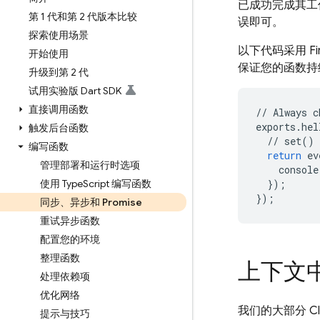
已成功完成其工作
第 1 代和第 2 代版本比较
误即可。
探索使用场景
以下代码采用
F
开始使用
保证您的函数持
升级到第 2 代
试用实验版 Dart SDK
直接调用函数
//
Always
c
exports
.
hel
触发后台函数
//
set
()
编写函数
return
ev
管理部署和运行时选项
console
使用 Type
Script 编写函数
});
});
同步、异步和 Promise
重试异步函数
配置您的环境
整理函数
上下文
处理依赖项
优化网络
我们的大部分
C
提示与技巧