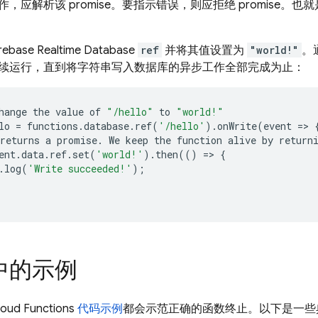
，应解析该 promise。要指示错误，则应拒绝 promise。
irebase Realtime Database
ref
并将其值设置为
"world!"
。
续运行，直到将字符串写入数据库的异步工作全部完成为止：
hange
the
value
of
"/hello"
to
"world!"
lo
=
functions
.
database
.
ref
(
'/hello'
)
.
onWrite
(
event
=
>
returns
a
promise
.
We
keep
the
function
alive
by
return
ent
.
data
.
ref
.
set
(
'world!'
)
.
then
(()
=
>
{
.
log
(
'Write succeeded!'
);
中的示例
loud Functions
代码示例
都会示范正确的函数终止。以下是一些