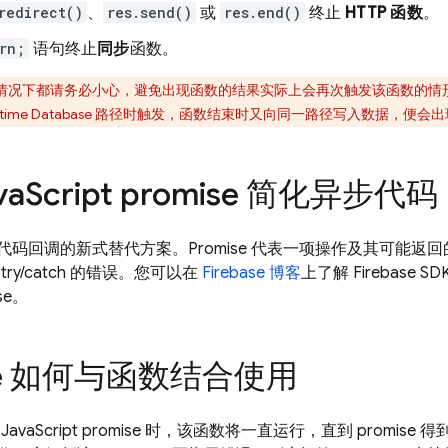
redirect()
、
res.send()
或
res.end()
终止
HTTP 函数
。
rn;
语句终止
同步
函数。
情况下都请务必小心，避免出现函数的结果实际上会再次触发该函数的情
ltime Database
路径时触发，函数结束时又向同一路径写入数据，便会出
va
Script promise 简化异步代码
是异步代码回调的新式替代方案。Promise 代表一项操作及其可能
ry/catch 的错误。您可以在
Firebase 博客
上了解 Firebase S
se。
ise 如何与函数结合使用
avaScript promise 时，该函数将一直运行，直到 promi