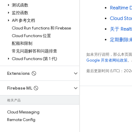
测试函数
Realtime
监控函数
Cloud St
API 参考文档
Cloud Run functions 和 Firebase
关于 Real
Cloud Functions 位置
定期删除
配额和限制
常见问题解答和问题排查
如未另行说明，那么本页
Cloud Functions (第 1 代)
Google 开发者网站政策
。
最后更新时间 (UTC)：2026
Extensions
Firebase ML
学习
相关产品
指南
Cloud Messaging
参考
Remote Config
示例