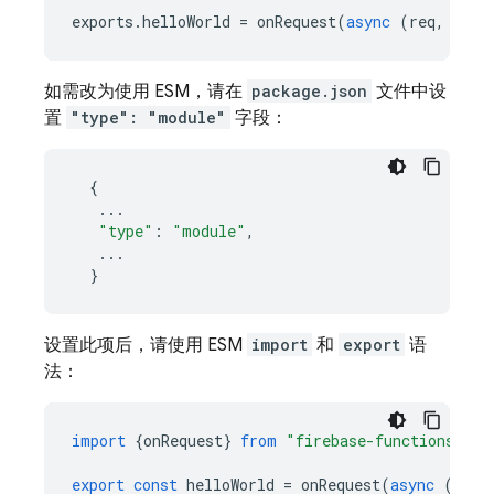
exports
.
helloWorld
=
onRequest
(
async
(
req
,
res
)
如需改为使用 ESM，请在
package.json
文件中设
置
"type": "module"
字段：
{
...
"type"
:
"module"
,
...
}
设置此项后，请使用 ESM
import
和
export
语
法：
import
{
onRequest
}
from
"firebase-functions/htt
export
const
helloWorld
=
onRequest
(
async
(
req
,