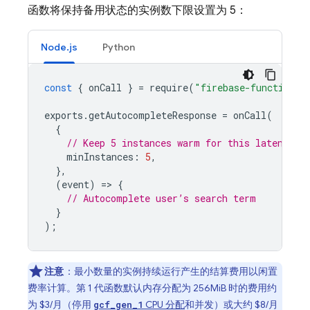
函数将保持备用状态的实例数下限设置为 5：
Node.js
Python
const
{
onCall
}
=
require
(
"firebase-functions/
exports
.
getAutocompleteResponse
=
onCall
(
{
// Keep 5 instances warm for this latency-c
minInstances
:
5
,
},
(
event
)
=
>
{
// Autocomplete user’s search term
}
);
注意
：最小数量的实例持续运行产生的结算费用以闲置
费率计算。第 1 代函数默认内存分配为 256MiB 时的费用约
为 $3/月（停用
CPU 分配
和并发）或大约 $8/月
gcf_gen_1