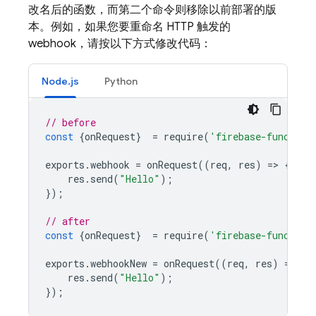
改名后的函数，而第二个命令则移除以前部署的版
本。例如，如果您要重命名 HTTP 触发的
webhook，请按以下方式修改代码：
Node.js
Python
// before
const
{
onRequest
}
=
require
(
'firebase-function
exports
.
webhook
=
onRequest
((
req
,
res
)
=
>
{
res
.
send
(
"Hello"
);
});
// after
const
{
onRequest
}
=
require
(
'firebase-function
exports
.
webhookNew
=
onRequest
((
req
,
res
)
=
>
{
res
.
send
(
"Hello"
);
});