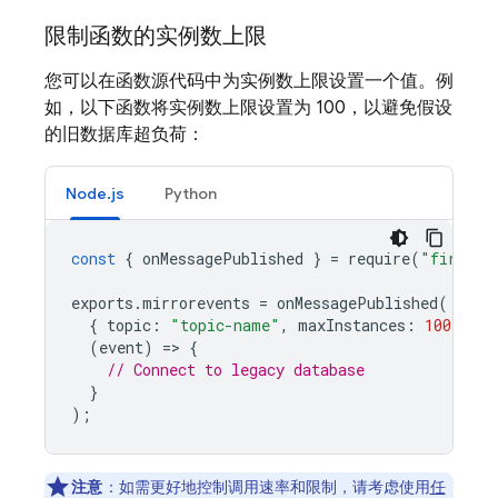
限制函数的实例数上限
您可以在函数源代码中为实例数上限设置一个值。例
如，以下函数将实例数上限设置为 100，以避免假设
的旧数据库超负荷：
Node.js
Python
const
{
onMessagePublished
}
=
require
(
"firebas
exports
.
mirrorevents
=
onMessagePublished
(
{
topic
:
"topic-name"
,
maxInstances
:
100
},
(
event
)
=
>
{
// Connect to legacy database
}
);
注意
：如需更好地控制调用速率和限制，请考虑使用
任