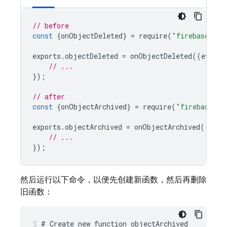
// before
const
{
onObjectDeleted
}
=
require
(
"firebase-fun
exports
.
objectDeleted
=
onObjectDeleted
((
event
)
// ...
});
// after
const
{
onObjectArchived
}
=
require
(
"firebase-fu
exports
.
objectArchived
=
onObjectArchived
((
even
// ...
});
然后运行以下命令，以便先创建新函数，然后再删除
旧函数：
# Create new function objectArchived
