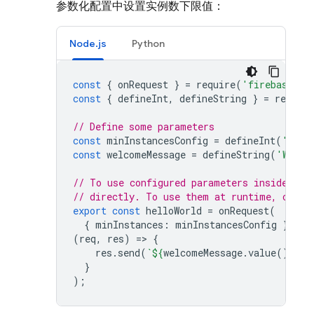
参数化配置中设置实例数下限值：
Node.js
Python
const
{
onRequest
}
=
require
(
'firebase-fu
const
{
defineInt
,
defineString
}
=
require
// Define some parameters
const
minInstancesConfig
=
defineInt
(
'HELL
const
welcomeMessage
=
defineString
(
'WELCO
// To use configured parameters inside the
// directly. To use them at runtime, call 
export
const
helloWorld
=
onRequest
(
{
minInstances
:
minInstancesConfig
},
(
req
,
res
)
=
>
{
res
.
send
(
`
${
welcomeMessage
.
value
()
}
! I
}
);