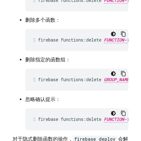
firebase functions:delete 
FUNCTION-1_NAM
删除多个函数：
firebase functions:delete 
FUNCTION-1_NAM
删除指定的函数组：
firebase functions:delete 
GROUP_NAME
忽略确认提示：
firebase functions:delete 
FUNCTION-1_NAM
对于隐式删除函数的操作，
firebase deploy
会解