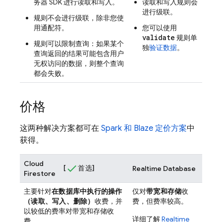
务器 SDK 进行读取和写入。
读取和写入规则会
进行级联。
规则不会进行级联，除非您使
用通配符。
您可以使用
validate
规则单
规则可以限制查询：如果某个
独
验证数据
。
查询返回的结果可能包含用户
无权访问的数据，则整个查询
都会失败。
价格
这两种解决方案都可在
Spark 和 Blaze 定价方案
中
获得。
Cloud
[
首选]
Realtime Database
Firestore
主要针对
在数据库中执行的操作
仅对
带宽和存储
收
（读取、写入、删除）
收费，并
费，但费率较高。
以较低的费率对带宽和存储收
详细了解
Realtime
费。