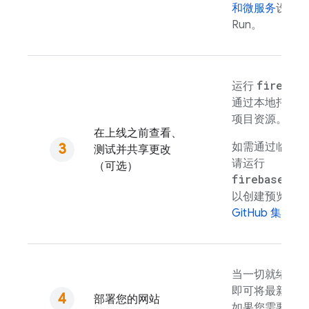
和微服务
设置
C
Run
。
firebase
运行
通过本地托管
项目资源。
在上线之前查看、
如需通过临时预
测试并共享更改
请运行
（可选）
firebase ho
以创建预览渠道
GitHub 集成
，
当一切就绪时
即可将最新的快
部署您的网站
如果您需要撤