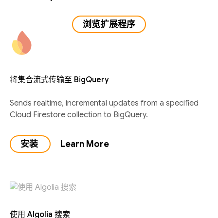
浏览扩展程序
将集合流式传输至 BigQuery
Sends realtime, incremental updates from a specified
Cloud Firestore collection to BigQuery.
安装
Learn More
使用 Algolia 搜索