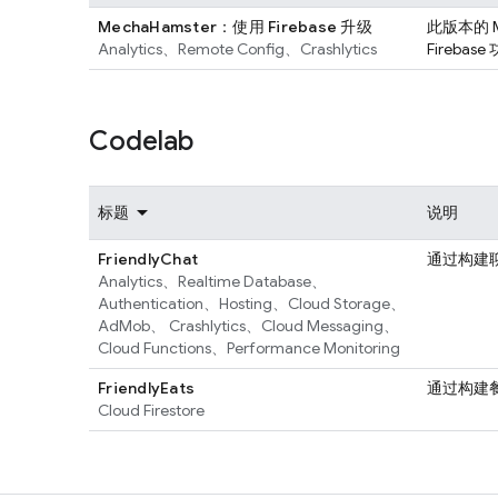
MechaHamster：使用 Firebase 升级
此版本的 M
Analytics
、
Remote Config
、
Crashlytics
Firebas
Codelab
标题
说明
FriendlyChat
通过构建聊
Analytics
、
Realtime Database
、
Authentication
、
Hosting
、
Cloud Storage
、
AdMob
、
Crashlytics
、
Cloud Messaging
、
Cloud Functions
、
Performance Monitoring
FriendlyEats
通过构建
Cloud Firestore