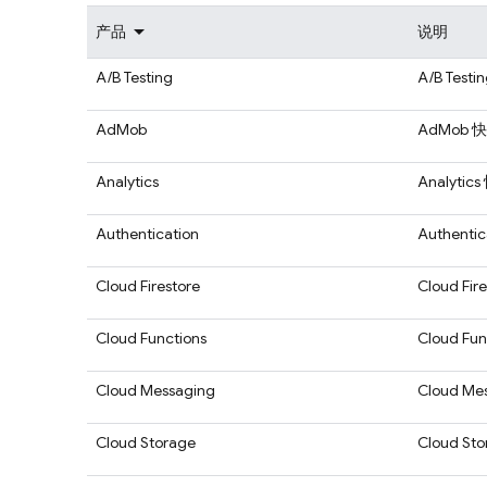
产品
说明
A/B Testing
A/B Testi
AdMob
AdMob
快
Analytics
Analytics
Authentication
Authentic
Cloud Firestore
Cloud Fire
Cloud Functions
Cloud Fun
Cloud Messaging
Cloud Me
Cloud Storage
Cloud Sto