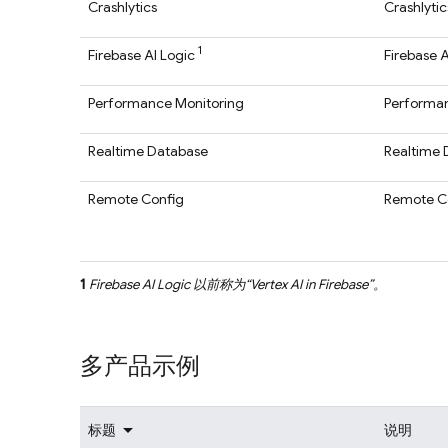
Crashlytics
Crashlytic
1
Firebase AI Logic
Firebase A
Performance Monitoring
Performan
Realtime Database
Realtime 
Remote Config
Remote C
1
Firebase AI Logic
以前称为“
Vertex AI in Firebase
”。
多产品示例
标题
说明