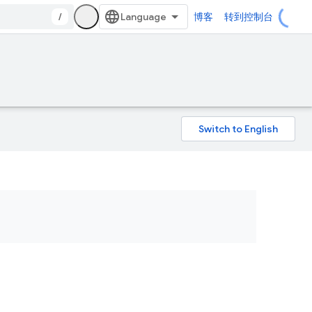
/
博客
转到控制台