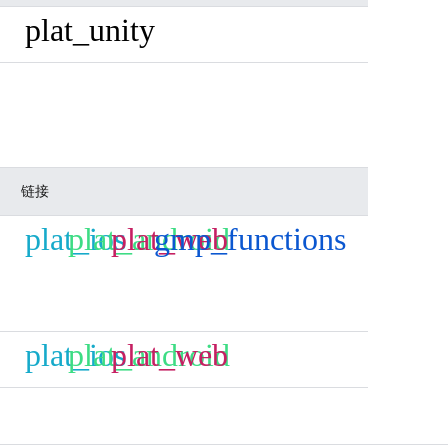
plat_unity
链接
plat_ios
plat_android
plat_web
gmp_functions
plat_ios
plat_android
plat_web