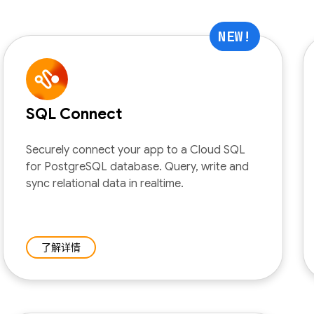
NEW!
SQL Connect
Securely connect your app to a Cloud SQL
for PostgreSQL database. Query, write and
sync relational data in realtime.
了解详情