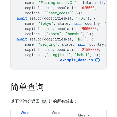
name
:
"Washington, D.C."
,
state
:
null
,
coun
capital
:
true
,
population
:
680000
,
regions
:
[
"east_coast"
]
});
await
setDoc
(
doc
(
citiesRef
,
"TOK"
),
{
name
:
"Tokyo"
,
state
:
null
,
country
:
"Japa
capital
:
true
,
population
:
9000000
,
regions
:
[
"kanto"
,
"honshu"
]
});
await
setDoc
(
doc
(
citiesRef
,
"BJ"
),
{
name
:
"Beijing"
,
state
:
null
,
country
:
"Ch
capital
:
true
,
population
:
21500000
,
regions
:
[
"jingjinji"
,
"hebei"
]
});
example_data
.
js
简单查询
以下查询会返回
CA
州的所有城市：
Web
Web
Més