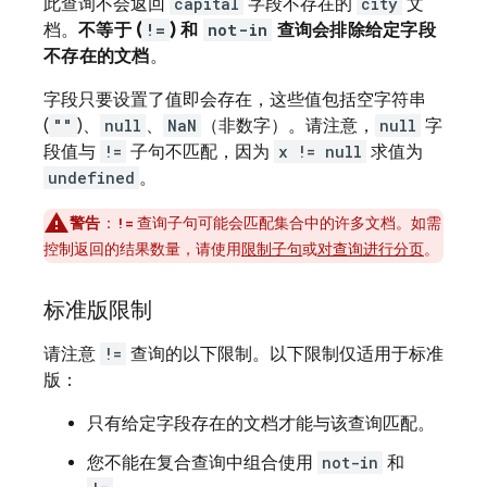
此查询不会返回
capital
字段不存在的
city
文
档。
不等于 (
!=
) 和
not-in
查询会排除给定字段
不存在的文档
。
字段只要设置了值即会存在，这些值包括空字符串
(
""
)、
null
、
NaN
（非数字）。请注意，
null
字
段值与
!=
子句不匹配，因为
x != null
求值为
undefined
。
警告
：
查询子句可能会匹配集合中的许多文档。如需
!=
控制返回的结果数量，请使用
限制子句
或
对查询进行分页
。
标准版限制
请注意
!=
查询的以下限制。以下限制仅适用于标准
版：
只有给定字段存在的文档才能与该查询匹配。
您不能在复合查询中组合使用
not-in
和