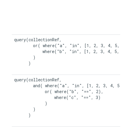
query(collectionRef,

        or( where("a", "in", [1, 2, 3, 4, 5, 6, 7,
            where("b", "in", [1, 2, 3, 4, 5, 6, 7,
        )

      )

query(collectionRef,

        and( where("a", "in", [1, 2, 3, 4, 5]),

             or( where("b", "==", 2),

                 where("c", "==", 3)

             )

        )

      )
