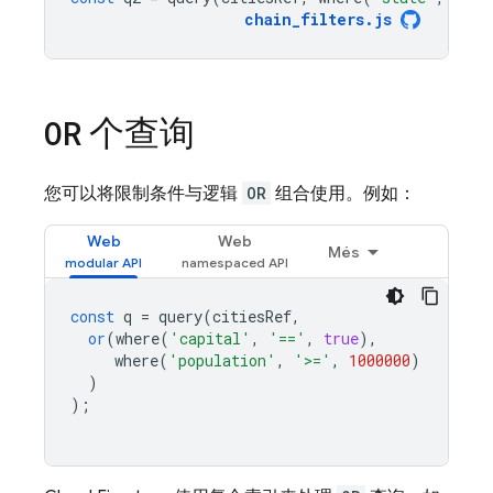
chain_filters
.
js
个查询
OR
您可以将限制条件与逻辑
OR
组合使用。例如：
Web
Web
Més
const
q
=
query
(
citiesRef
,
or
(
where
(
'capital'
,
'=='
,
true
),
where
(
'population'
,
'>='
,
1000000
)
)
);