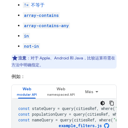
!=
不等于
array-contains
array-contains-any
in
not-in
注意
：对于 Apple、Android 和 Java，比较运算符需在
方法中明确指定。
例如：
Web
Web
Més
const
stateQuery
=
query
(
citiesRef
,
where
(
"stat
const
populationQuery
=
query
(
citiesRef
,
where
(
const
nameQuery
=
query
(
citiesRef
,
where
(
"name"
example_filters
.
js