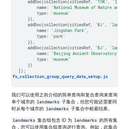
addDoc
(
collection
(
citiesRef
,
'TOK'
,
'landma
name
:
'National Museum of Nature and Sc
type
:
'museum'
}),
addDoc
(
collection
(
citiesRef
,
'BJ'
,
'landmar
name
:
'Jingshan Park'
,
type
:
'park'
}),
addDoc
(
collection
(
citiesRef
,
'BJ'
,
'landmar
name
:
'Beijing Ancient Observatory'
,
type
:
'museum'
})
]);
fs_collection_group_query_data_setup
.
js
我们可以使用之前介绍的简单查询和复合查询来查询
单个城市的
landmarks
子集合，但您可能还需要同
时从每个城市的
landmarks
子集合中检索结果。
landmarks
集合组包含 ID 为
landmarks
的所有集
合，您可以使用集合组查询进行查询。例如，此集合