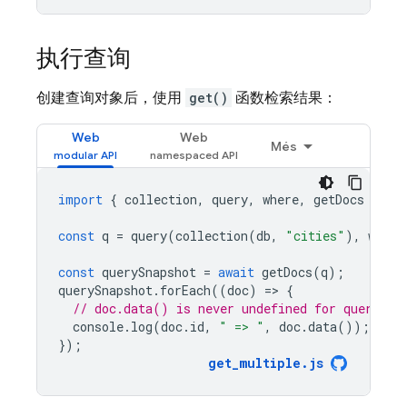
执行查询
创建查询对象后，使用
get()
函数检索结果：
Web
Web
Més
import
{
collection
,
query
,
where
,
getDocs
}
fr
const
q
=
query
(
collection
(
db
,
"cities"
),
where
const
querySnapshot
=
await
getDocs
(
q
);
querySnapshot
.
forEach
((
doc
)
=
>
{
// doc.data() is never undefined for query do
console
.
log
(
doc
.
id
,
" => "
,
doc
.
data
());
});
get_multiple
.
js