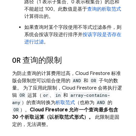
路径（1 表示子集合、0 表示根集合）的总和
不能超过 100。此数值是基于
查询的析取范式
计算得出的。
如果查询对某个字段使用不等式过滤条件，则
系统会按该字段进行排序并
按该字段是否存在
进行过滤
。
OR
查询的限制
为防止查询的计算费用过高，
Cloud Firestore
标准
版会限制您可以组合使用的
AND
和
OR
子句的数
量。 为了应用此限制，
Cloud Firestore
会将执行逻
辑
OR
运算（
or
、
in
和
array-contains-
any
）的查询转换为
析取范式
（也称为
AND
的
OR
）。
Cloud Firestore
允许一个查询最多包含
30 个析取运算（以析取范式形式）。
此限制是固
定的，无法调整。