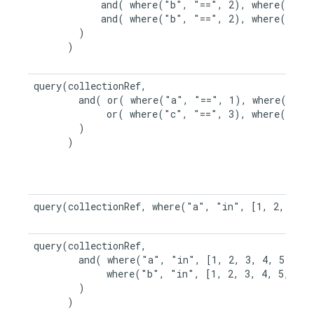
            and( where("b", "==", 2), where("c", 
            and( where("b", "==", 2), where("d", 
        )

      )

query(collectionRef,

        and( or( where("a", "==", 1), where("b", 
             or( where("c", "==", 3), where("d", 
        )

      )

query(collectionRef, where("a", "in", [1, 2, 3, 4,
query(collectionRef,

        and( where("a", "in", [1, 2, 3, 4, 5]),

             where("b", "in", [1, 2, 3, 4, 5, 6, 7
        )

      )
