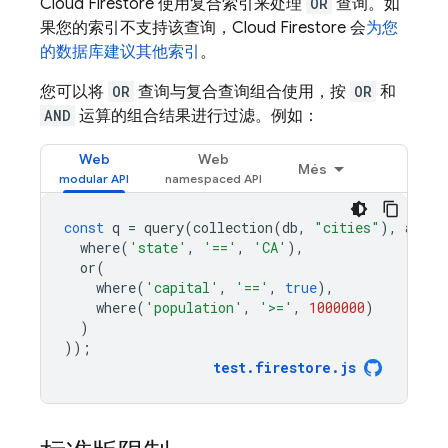
Cloud Firestore
使用复合索引来处理
OR
查询。如
果您的索引不支持该查询，
Cloud Firestore
会
为您
的数据库建议其他索引
。
您可以将
OR
查询与复合查询组合使用，按
OR
和
AND
运算的组合结果进行过滤。例如：
Web
Web
Més
const
q
=
query
(
collection
(
db
,
"cities"
),
and
(
where
(
'state'
,
'=='
,
'CA'
),
or
(
where
(
'capital'
,
'=='
,
true
),
where
(
'population'
,
'>='
,
1000000
)
)
));
test
.
firestore
.
js