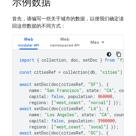
示例数据
首先，请编写一些关于城市的数据，以便我们确定读
回这些数据的不同方式：
Web
Web
Més
import
{
collection
,
doc
,
setDoc
}
from
"fireba
const
citiesRef
=
collection
(
db
,
"cities"
);
await
setDoc
(
doc
(
citiesRef
,
"SF"
),
{
name
:
"San Francisco"
,
state
:
"CA"
,
country
capital
:
false
,
population
:
860000
,
regions
:
[
"west_coast"
,
"norcal"
]
});
await
setDoc
(
doc
(
citiesRef
,
"LA"
),
{
name
:
"Los Angeles"
,
state
:
"CA"
,
country
:
capital
:
false
,
population
:
3900000
,
regions
:
[
"west_coast"
,
"socal"
]
});
await
setDoc
(
doc
(
citiesRef
,
"DC"
),
{