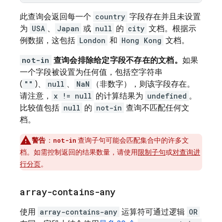
此查询会返回每一个
country
字段存在并且未设置
为
USA
、
Japan
或
null
的
city
文档。根据示
例数据，这包括
London
和
Hong Kong
文档。
not-in
查询会排除给定字段不存在的文档。
如果
一个字段被设置为任何值，包括空字符串
(
""
)、
null
、
NaN
（非数字），则该字段存在。
请注意，
x != null
的计算结果为
undefined
。
比较值包括
null
的
not-in
查询不匹配任何文
档。
警告
：
查询子句可能会匹配集合中的许多文
not-in
档。如需控制返回的结果数量，请使用
限制子句
或
对查询进
行分页
。
array-contains-any
使用
array-contains-any
运算符可通过逻辑
OR