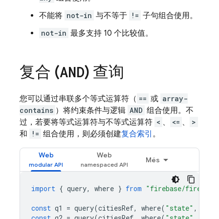
不能将
not-in
与不等于
!=
子句组合使用。
not-in
最多支持 10 个比较值。
复合 (
) 查询
AND
您可以通过串联多个等式运算符（
==
或
array-
contains
）将约束条件与逻辑
AND
组合使用。不
过，若要将等式运算符与不等式运算符
<
、
<=
、
>
和
!=
组合使用，则必须创建
复合索引
。
Web
Web
Més
import
{
query
,
where
}
from
"firebase/firestor
const
q1
=
query
(
citiesRef
,
where
(
"state"
,
"=="
const
q2
=
query
(
citiesRef
,
where
(
"state"
,
"=="