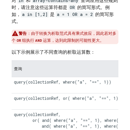
对
in
和
array-contains-any
查询应用这些规则
时，请注意这些运算符都是
OR
的简写形式。例
如，
a in [1,2]
是
a = 1 OR a = 2
的简写形
式。
警告
：由于转换为析取范式具有乘式效应，因此若对多
个
组执行
运算，达到此限制的可能性更大。
OR
AND
以下示例展示了不同查询的析取运算数：
查询
query(collectionRef, where("a", "==", 1))

query(collectionRef, or( where("a", "==", 1), whe
query(collectionRef,

        or( and( where("a", "==", 1), where("c", 
            and( where("a", "==", 1), where("d", 