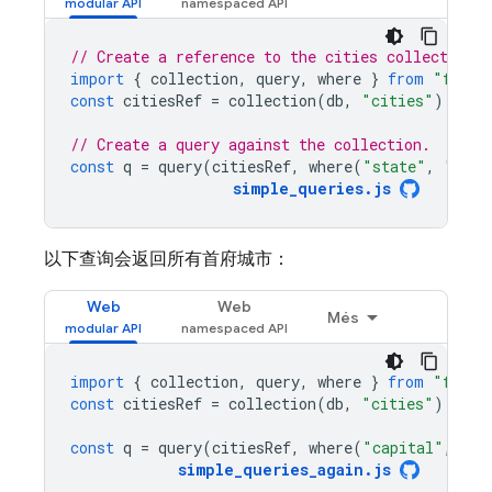
// Create a reference to the cities collection
import
{
collection
,
query
,
where
}
from
"fireb
const
citiesRef
=
collection
(
db
,
"cities"
);
// Create a query against the collection.
const
q
=
query
(
citiesRef
,
where
(
"state"
,
"=="
,
simple_queries
.
js
以下查询会返回所有首府城市：
Web
Web
Més
import
{
collection
,
query
,
where
}
from
"fireb
const
citiesRef
=
collection
(
db
,
"cities"
);
const
q
=
query
(
citiesRef
,
where
(
"capital"
,
"==
simple_queries_again
.
js