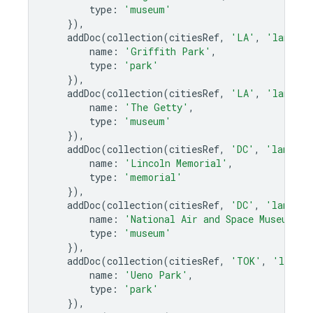
type
:
'museum'
}),
addDoc
(
collection
(
citiesRef
,
'LA'
,
'landmar
name
:
'Griffith Park'
,
type
:
'park'
}),
addDoc
(
collection
(
citiesRef
,
'LA'
,
'landmar
name
:
'The Getty'
,
type
:
'museum'
}),
addDoc
(
collection
(
citiesRef
,
'DC'
,
'landmar
name
:
'Lincoln Memorial'
,
type
:
'memorial'
}),
addDoc
(
collection
(
citiesRef
,
'DC'
,
'landmar
name
:
'National Air and Space Museum'
,
type
:
'museum'
}),
addDoc
(
collection
(
citiesRef
,
'TOK'
,
'landma
name
:
'Ueno Park'
,
type
:
'park'
}),