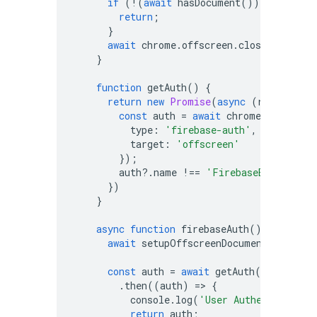
if
(
!
(
await
hasDocument
()))
{
return
;
}
await
chrome
.
offscreen
.
closeDocument
}
function
getAuth
()
{
return
new
Promise
(
async
(
resolve
,
r
const
auth
=
await
chrome
.
runtime
.
type
:
'firebase-auth'
,
target
:
'offscreen'
});
auth
?
.
name
!==
'FirebaseError'
?
r
})
}
async
function
firebaseAuth
()
{
await
setupOffscreenDocument
(
OFFSCRE
const
auth
=
await
getAuth
()
.
then
((
auth
)
=>
{
console
.
log
(
'User Authenticated'
return
auth
;