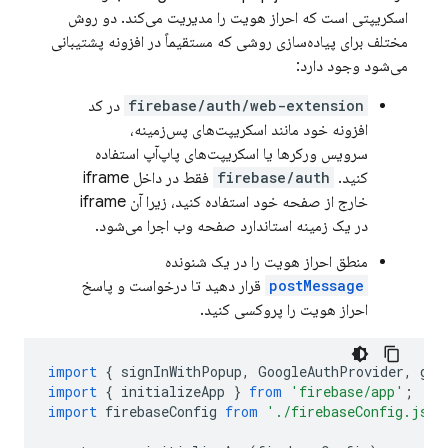
اسکریپتی است که احراز هویت را مدیریت می‌کند. دو روش
مختلف برای پیاده‌سازی روشی که مستقیماً در افزونه پشتیبانی
می‌شود وجود دارد:
firebase/auth/web-extension
در کد
افزونه خود مانند اسکریپت‌های پس‌زمینه،
سرویس ورکرها یا اسکریپت‌های پاپ‌آپ استفاده
کنید.
firebase/auth
فقط در داخل iframe
خارج از صفحه خود استفاده کنید، زیرا آن iframe
در یک زمینه استاندارد صفحه وب اجرا می‌شود.
منطق احراز هویت را در یک شنونده
postMessage
قرار دهید تا درخواست و پاسخ
احراز هویت را پروکسی کنید.
import
{
signInWithPopup
,
GoogleAuthProvider
,
get
import
{
initializeApp
}
from
'firebase/app'
;
import
firebaseConfig
from
'./firebaseConfig.js'