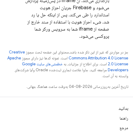
بارگذاری می‌کند. آن iframe در پس‌زمینه پردازش
می‌شود و Firebase جریان احراز هویت
استاندارد را طی می‌کند. پس از اینکه حل یا رد
شد، شیء احراز هویت با استفاده از سند خارج از
صفحه از iframe شما به سرویس ورکر شما
پروکسی می‌شود.
جز در مواردی که غیر از این ذکر شده باشد،‌محتوای این صفحه تحت مجوز
Creative
Commons Attribution 4.0 License
است. نمونه کدها نیز دارای مجوز
Apache
2.0 License
است. برای اطلاع از جزئیات، به
خطمشی‌های سایت Google
Developers‏
مراجعه کنید. جاوا علامت تجاری ثبت‌شده Oracle و/یا شرکت‌های
وابسته به آن است.
تاریخ آخرین به‌روزرسانی 2026-08-04 به‌وقت ساعت هماهنگ جهانی.
بدانید
راهنما
مرجع