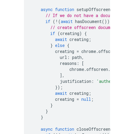
async
function
setupOffscreenDocument
(
// If we do not have a document, we 
if
(
!
(
await
hasDocument
()))
{
// create offscreen document
if
(
creating
)
{
await
creating
;
}
else
{
creating
=
chrome
.
offscreen
.
crea
url
:
path
,
reasons
:
[
chrome
.
offscreen
.
Reason
.
DO
],
justification
:
'authentication
});
await
creating
;
creating
=
null
;
}
}
}
async
function
closeOffscreenDocument
(