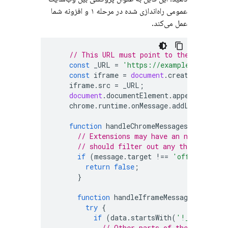
عمومی راه‌اندازی شده در مرحله ۱ و افزونه شما
عمل می‌کند.
// This URL must point to the public s
const
_URL
=
'https://example.com/sign
const
iframe
=
document
.
createElement
(
iframe
.
src
=
_URL
;
document
.
documentElement
.
appendChild
(
i
chrome
.
runtime
.
onMessage
.
addListener
(
h
function
handleChromeMessages
(
message
,
// Extensions may have an number of 
// should filter out any that are no
if
(
message
.
target
!==
'offscreen'
)
return
false
;
}
function
handleIframeMessage
({
data
})
try
{
if
(
data
.
startsWith
(
'!_{'
))
{
// Other parts of the Firebase