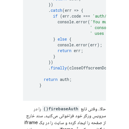
})
.
catch
(
err
=>
{
if
(
err
.
code
===
'auth/operation
console
.
error
(
'You must enable
' console in ord
' uses Google by
}
else
{
console
.
error
(
err
);
return
err
;
}
})
.
finally
(
closeOffscreenDocument
)
return
auth
;
}
حالا، وقتی تابع
firebaseAuth()
را در
سرویس ورکر خود فراخوانی می‌کنید، سند خارج
از صفحه را ایجاد کرده و سایت را در یک iframe