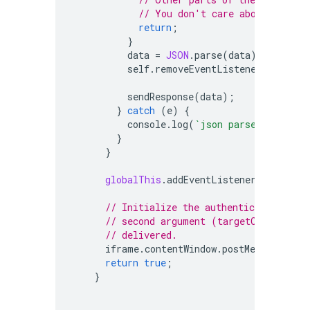
// You don't care about them i
return
;
}
data
=
JSON
.
parse
(
data
);
self
.
removeEventListener
(
'messag
sendResponse
(
data
);
}
catch
(
e
)
{
console
.
log
(
`json parse failed -
}
}
globalThis
.
addEventListener
(
'message
// Initialize the authentication flo
// second argument (targetOrigin) of
// delivered.
iframe
.
contentWindow
.
postMessage
({
"i
return
true
;
}