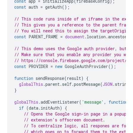
const
app
=
initializeApp
(
firebaseConfig
);
const
auth
=
getAuth
();
// This code runs inside of an iframe in the exte
// This gives you a reference to the parent frame
// You will need this to assign the targetOrigin 
const
PARENT_FRAME
=
document
.
location
.
ancestorOr
// This demo uses the Google auth provider, but a
// Make sure that you enable any provider you wan
// https://console.firebase.google.com/project/_/
const
PROVIDER
=
new
GoogleAuthProvider
();
function
sendResponse
(
result
)
{
globalThis
.
parent
.
self
.
postMessage
(
JSON
.
stringi
}
globalThis
.
addEventListener
(
'message'
,
function
({
if
(
data
.
initAuth
)
{
// Opens the Google sign-in page in a popup, 
// extension's offscreen document.
// To centralize logic, all respones are forw
// which goes on to forward them to the exten