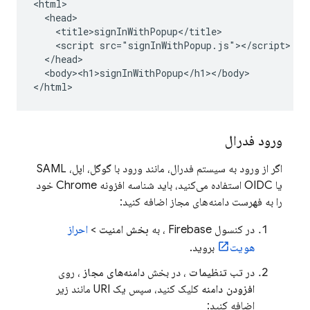
<html>

  <head>

    <title>signInWithPopup</title>

    <script src="signInWithPopup.js"></script>

  </head>

  <body><h1>signInWithPopup</h1></body>

</html>
ورود فدرال
اگر از ورود به سیستم فدرال، مانند ورود با گوگل، اپل، SAML
یا OIDC استفاده می‌کنید، باید شناسه افزونه Chrome خود
را به فهرست دامنه‌های مجاز اضافه کنید:
در کنسول
Firebase
، به
بخش امنیت
>
احراز
هویت
بروید.
در تب
تنظیمات
، در بخش
دامنه‌های مجاز
، روی
افزودن دامنه
کلیک کنید، سپس یک URI مانند زیر
اضافه کنید: