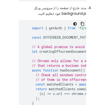
سند خارج از صفحه را از سرویس ورکر
background.js خود تنظیم کنید.
import
{
getAuth
}
from
'firebase/auth
const
OFFSCREEN_DOCUMENT_PATH
=
'/off
// A global promise to avoid concurren
let
creatingOffscreenDocument
;
// Chrome only allows for a single off
// that returns a boolean indicating i
async
function
hasDocument
()
{
// Check all windows controlled by th
// of them is the offscreen document
const
matchedClients
=
await
clients
return
matchedClients
.
some
(
(
c
)
=>
c
.
url
===
chrome
.
runtime
.
ge
);
}