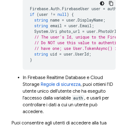
Firebase
.
Auth
.
FirebaseUser
user
=
auth
.
Cur
if
(
user
!=
null
)
{
string
name
=
user
.
DisplayName
;
string
email
=
user
.
Email
;
System
.
Uri
photo_url
=
user
.
PhotoUrl
;
// The user's Id, unique to the Firebase
// Do NOT use this value to authenticate
// have one; use User.TokenAsync() inste
string
uid
=
user
.
UserId
;
}
In
Firebase Realtime Database
e
Cloud
Storage
Regole di sicurezza
, puoi ottieni l'ID
utente unico dell'utente che ha eseguito
l'accesso dalla variabile
auth
, e usarli per
controllare i dati a cui un utente può
accedere.
Puoi consentire agli utenti di accedere alla tua