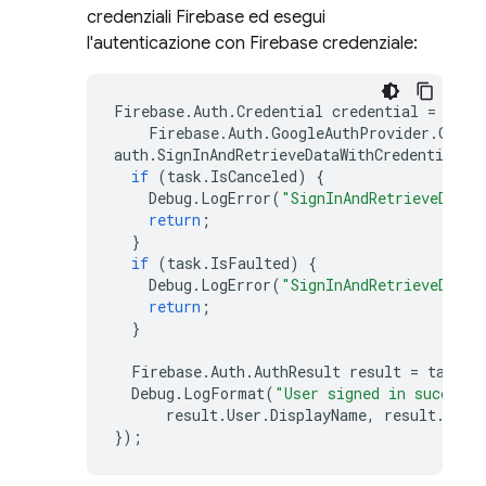
credenziali Firebase ed esegui
l'autenticazione con Firebase credenziale:
Firebase
.
Auth
.
Credential
credential
=
Firebase
.
Auth
.
GoogleAuthProvider
.
GetCr
auth
.
SignInAndRetrieveDataWithCredentialAs
if
(
task
.
IsCanceled
)
{
Debug
.
LogError
(
"SignInAndRetrieveDataW
return
;
}
if
(
task
.
IsFaulted
)
{
Debug
.
LogError
(
"SignInAndRetrieveDataW
return
;
}
Firebase
.
Auth
.
AuthResult
result
=
task
.
R
Debug
.
LogFormat
(
"User signed in successf
result
.
User
.
DisplayName
,
result
.
User
});