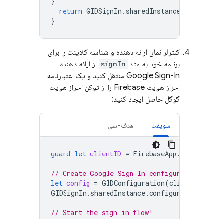
}
return
GIDSignIn
.
sharedInstance
.
handle
(
u
}
کنترلر نمای ارائه دهنده و شناسه کلاینت را برای
برنامه خود به متد
signIn
از ارائه دهنده
Google Sign-In منتقل کنید و یک اعتبارنامه
احراز هویت Firebase را از توکن احراز هویت
گوگل حاصل ایجاد کنید:
سویفت
هدف-سی
guard
let
clientID
=
FirebaseApp
.
app
()?.
op
// Create Google Sign In configuration obj
let
config
=
GIDConfiguration
(
clientID
:
cl
GIDSignIn
.
sharedInstance
.
configuration
=
c
// Start the sign in flow!