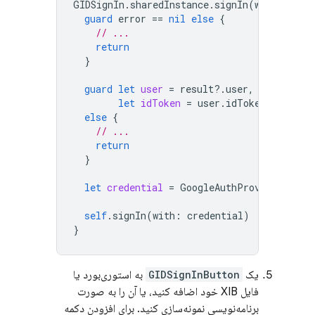
GIDSignIn
.
sharedInstance
.
signIn
(
withPresen
guard
error
==
nil
else
{
// ...
return
}
guard
let
user
=
result
?.
user
,
let
idToken
=
user
.
idToken
?.
tokenS
else
{
// ...
return
}
let
credential
=
GoogleAuthProvider
.
cred
self
.
signIn
(
with
:
credential
)
}
یک
GIDSignInButton
به استوری‌بورد یا
فایل XIB خود اضافه کنید، یا آن را به صورت
برنامه‌نویسی نمونه‌سازی کنید. برای افزودن دکمه