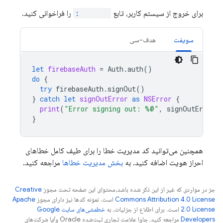
برای خروج از سیستم کاربر، تابع
signOut:
را فراخوانی کنید.
سویفت
هدف-سی
let
firebaseAuth
=
Auth
.
auth
()
do
{
try
firebaseAuth
.
signOut
()
}
catch
let
signOutError
as
NSError
{
print
(
"Error signing out: %@"
,
signOutError
)
}
همچنین می‌توانید کد مدیریت خطا را برای طیف کامل خطاهای
احراز هویت اضافه کنید. به
بخش مدیریت خطاها
مراجعه کنید.
جز در مواردی که غیر از این ذکر شده باشد،‌محتوای این صفحه تحت مجوز
Creative
Commons Attribution 4.0 License
است. نمونه کدها نیز دارای مجوز
Apache
2.0 License
است. برای اطلاع از جزئیات، به
خطمشی‌های سایت Google
Developers‏
مراجعه کنید. جاوا علامت تجاری ثبت‌شده Oracle و/یا شرکت‌های