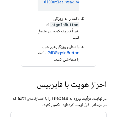
@IBOutlet
weak
var
signInButton
:
G
دکمه را به ویژگی
signInButton
که
اخیراً تعریف کرده‌اید، متصل
کنید.
با تنظیم ویژگی‌های شیء
GIDSignInButton،
دکمه
را سفارشی کنید.
احراز هویت با فایربیس
در نهایت، فرآیند ورود به Firebase را با اعتبارنامه‌ی auth که
در مرحله‌ی قبل ایجاد کرده‌اید، تکمیل کنید.