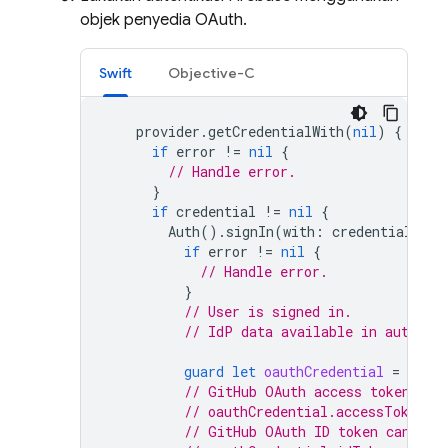
objek penyedia OAuth.
Swift
Objective-C
provider
.
getCredentialWith
(
nil
)
{
cred
if
error
!=
nil
{
// Handle error.
}
if
credential
!=
nil
{
Auth
().
signIn
(
with
:
credential
)
{
if
error
!=
nil
{
// Handle error.
}
// User is signed in.
// IdP data available in authRes
guard
let
oauthCredential
=
authR
// GitHub OAuth access token can
// oauthCredential.accessToken
// GitHub OAuth ID token can be 