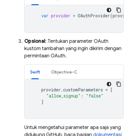
var
provider
=
OAuthProvider
(
providerI
Opsional
: Tentukan parameter OAuth
kustom tambahan yang ingin dikirim dengan
permintaan OAuth.
Swift
Objective-C
provider
.
customParameters
=
[
"allow_signup"
:
"false"
]
Untuk mengetahui parameter apa saja yang
didukung GitHub, baca bagian
dokumentasi