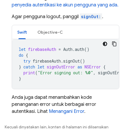
penyedia autentikasi ke akun pengguna yang ada.
Agar pengguna logout, panggil
signOut:
.
Swift
Objective-C
let
firebaseAuth
=
Auth
.
auth
()
do
{
try
firebaseAuth
.
signOut
()
}
catch
let
signOutError
as
NSError
{
print
(
"Error signing out: %@"
,
signOutError
)
}
Anda juga dapat menambahkan kode
penanganan error untuk berbagai error
autentikasi. Lihat
Menangani Error
.
Kecuali dinyatakan lain, konten di halaman ini dilisensikan