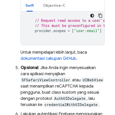
Swift
Objective-C
// Request read access to a user's ema
// This must be preconfigured in the a
provider
.
scopes
=
[
"user:email"
]
Untuk mempelajari lebih lanjut, baca
dokumentasi cakupan GitHub
.
Opsional
: Jika Anda ingin menyesuaikan
cara aplikasi menyajikan
SFSafariViewController
atau
UIWebView
saat menampilkan reCAPTCHA kepada
pengguna, buat class kustom yang sesuai
dengan protokol
AuthUIDelegate
, lalu
teruskan ke
credentialWithUIDelegate
.
Lakukan autentikasi Firebase menggunakan