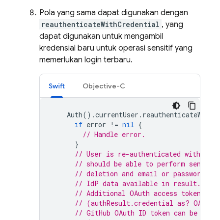
Pola yang sama dapat digunakan dengan
reauthenticateWithCredential
, yang
dapat digunakan untuk mengambil
kredensial baru untuk operasi sensitif yang
memerlukan login terbaru.
Swift
Objective-C
Auth
().
currentUser
.
reauthenticateWithC
if
error
!=
nil
{
// Handle error.
}
// User is re-authenticated with fre
// should be able to perform sensiti
// deletion and email or password up
// IdP data available in result.addi
// Additional OAuth access token is 
// (authResult.credential as? OAuthC
// GitHub OAuth ID token can be retr