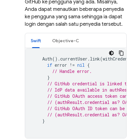
GitHub ke pengguna yang ada. Misalnya,
Anda dapat menautkan beberapa penyedia
ke pengguna yang sama sehingga ia dapat
login dengan salah satu penyedia tersebut.
Swift
Objective-C
Auth
().
currentUser
.
link
(
withCredential
if
error
!=
nil
{
// Handle error.
}
// GitHub credential is linked to th
// IdP data available in authResult.
// GitHub OAuth access token can als
// (authResult.credential as? OAuthC
// GitHub OAuth ID token can be retr
// (authResult.credential as? OAuthC
}