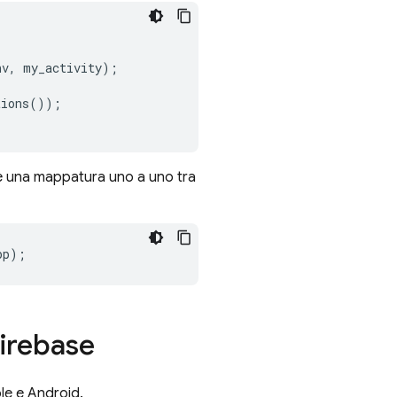
nv
,
my_activity
);
tions
());
te una mappatura uno a uno tra
pp
);
Firebase
le e Android.