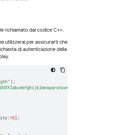
ple richiamato dal codice C++.
 utilizzerai per assicurarti che
ichiesta di autenticazione della
play.
ngth"
);
UVXYZabcdefghijklmnopqrstuvwxyz-._"
;
ity
:
16
];