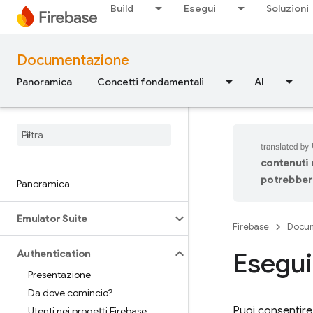
Build
Esegui
Soluzioni
Documentazione
Panoramica
Concetti fondamentali
AI
contenuti n
potrebbero
Panoramica
Emulator Suite
Firebase
Docu
Esegui
Authentication
Presentazione
Da dove comincio?
Puoi consentire 
Utenti nei progetti Firebase