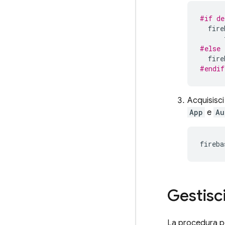
#if de
fire
#else
fire
#endif
Acquisisci
App
e
Au
fireba
Gestisci
La procedura pe