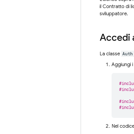
il Contratto di
sviluppatore.
Accedi 
La classe
Auth
Aggiungi i
#inclu
#inclu
#inclu
#inclu
Nel codice