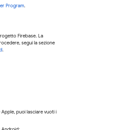
er Program
.
progetto Firebase. La
rocedere, segui la sezione
d
.
 Apple, puoi lasciare vuoti i
i Android: