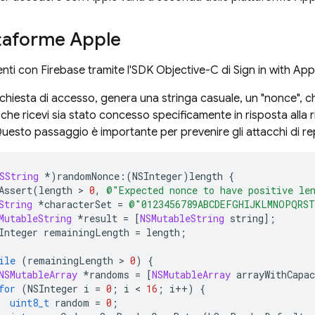
ttaforme Apple
enti con Firebase tramite l'SDK Objective-C di Sign in with Ap
ichiesta di accesso, genera una stringa casuale, un "nonce", che
D che ricevi sia stato concesso specificamente in risposta alla r
uesto passaggio è importante per prevenire gli attacchi di re
SString
*
)
randomNonce
:
(
NSInteger
)
length
{
Assert
(
length
 > 
0
,
@"Expected nonce to have positive le
String
*
characterSet
=
@"0123456789ABCDEFGHIJKLMNOPQRST
MutableString
*
result
=
[
NSMutableString
string
];
Integer
remainingLength
=
length
;
ile
(
remainingLength
 > 
0
)
{
NSMutableArray
*
randoms
=
[
NSMutableArray
arrayWithCapac
for
(
NSInteger
i
=
0
;
i
 < 
16
;
i
++
)
{
uint8_t
random
=
0
;