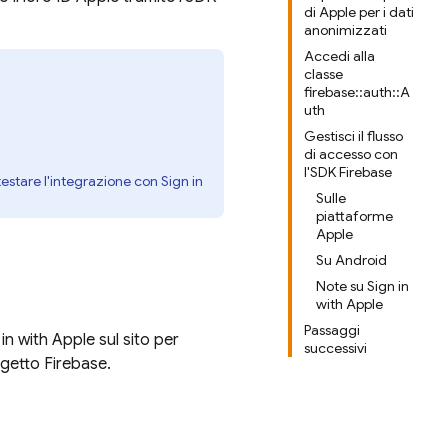
di Apple per i dati
anonimizzati
Accedi alla
classe
firebase::auth::A
uth
Gestisci il flusso
di accesso con
l'SDK Firebase
testare l'integrazione con Sign in
Sulle
piattaforme
Apple
Su Android
Note su Sign in
with Apple
Passaggi
in with Apple sul sito per
successivi
ogetto Firebase.