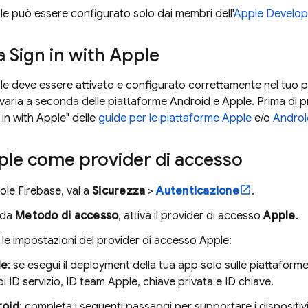
ple può essere configurato solo dai membri dell'
Apple Develop
 Sign in with Apple
ple deve essere attivato e configurato correttamente nel tuo 
varia a seconda delle piattaforme Android e Apple. Prima di p
in with Apple" delle
guide per le piattaforme Apple
e/o
Androi
ple come provider di accesso
sole
Firebase
, vai a
Sicurezza
>
Autenticazione
.
eda
Metodo di accesso
, attiva il provider di accesso
Apple
.
le impostazioni del provider di accesso Apple:
le
: se esegui il deployment della tua app solo sulle piattaforme
i ID servizio, ID team Apple, chiave privata e ID chiave.
roid
: completa i seguenti passaggi per supportare i dispositiv