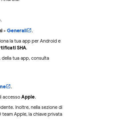
.
i
>
Generali
.
ziona la tua app per Android e
tificati SHA
.
 della tua app, consulta
one
.
r di accesso
Apple
.
dente. Inoltre, nella sezione di
D team Apple, la chiave privata