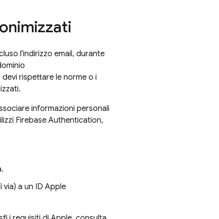
nonimizzati
ncluso l'indirizzo email, durante
 dominio
, devi rispettare le norme o i
izzati.
associare informazioni personali
lizzi Firebase Authentication,
.
 via) a un ID Apple
i i requisiti di Apple, consulta