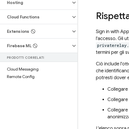
Hosting
Rispetta
Cloud Functions
Extensions
Sign in with Appl
l'accesso. Gli u
privaterelay
Firebase ML
termini per gli s
PRODOTTI CORRELATI
Ciò include l'ot
Cloud Messaging
che identifican
Remote Config
potresti dover e
Collegare 
Collegare 
Collegare 
anonimizz
L'elenco sopra r