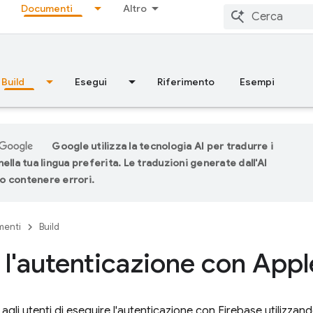
Documenti
Altro
Build
Esegui
Riferimento
Esempi
Google utilizza la tecnologia AI per tradurre i
ella tua lingua preferita. Le traduzioni generate dall'AI
 contenere errori.
menti
Build
 l'autenticazione con App
agli utenti di eseguire l'autenticazione con Firebase utilizzand