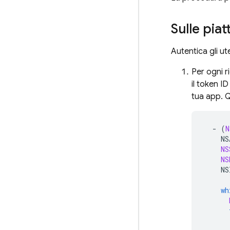
Sulle pia
Autentica gli ut
Per ogni r
il token I
tua app. Q
-
(
N
NS
NS
NS
NS
wh