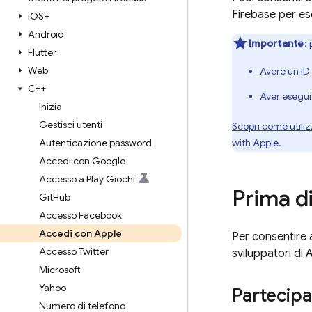
Firebase per es
i
OS+
Android
Importante
:
Flutter
Web
Avere un ID 
C++
Aver eseguit
Inizia
Gestisci utenti
Scopri come utiliz
Autenticazione password
with Apple.
Accedi con Google
Accesso a Play Giochi
Prima di
Git
Hub
Accesso Facebook
Accedi con Apple
Per consentire a
Accesso Twitter
sviluppatori di 
Microsoft
Yahoo
Partecipa
Numero di telefono