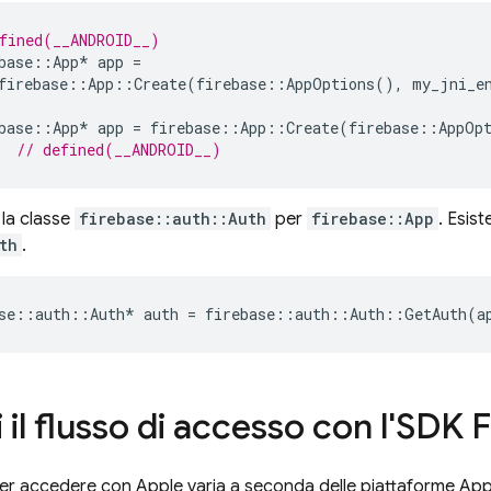
fined(__ANDROID__)
base
::
App
*
app
=
firebase
::
App
::
Create
(
firebase
::
AppOptions
(),
my_jni_e
base
::
App
*
app
=
firebase
::
App
::
Create
(
firebase
::
AppOp
  
// defined(__ANDROID__)
 la classe
firebase::auth::Auth
per
firebase::App
. Esis
th
.
se
::
auth
::
Auth
*
auth
=
firebase
::
auth
::
Auth
::
GetAuth
(
a
 il flusso di accesso con l'SDK 
r accedere con Apple varia a seconda delle piattaforme App