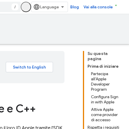
/
Blog
Vai alla console
Su questa
pagina
Prima di iniziare
Partecipa
all'Apple
Developer
Program
Configura Sign
in with Apple
le e C++
Attiva Apple
come provider
di accesso
Rispetta i requisiti
o il loro ID Apple tramite l'SDK