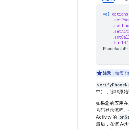
val
options
.
setPho
.
setTim
.
setAct
.
setCal
.
build
(
PhoneAuthPr
注意
：如需了
verifyPhoneN
中），除非原始
如果您的应用在
号码登录流程。
Activity 的
onS
最后，在该 Activ