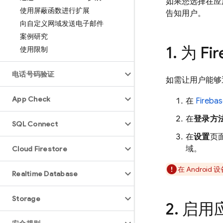
如果您选择在应
使用屏蔽函数进行扩展
告知用户。
向自定义网域发送电子邮件
案例研究
为 F
使用限制
电话号码验证
如需让用户能够通
App Check
在
Fireba
在
登录方
SQL Connect
在
设置
页
域。
Cloud Firestore
在 Andro
Realtime Database
Storage
启用