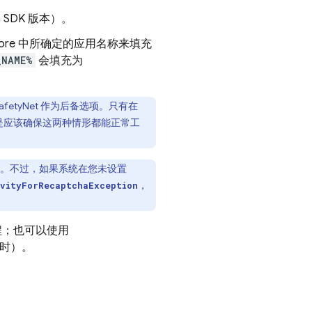
n
SDK 版本）。
ore
中所确定的应用名称来填充
_NAME%
会填充为
SafetyNet 作为后备选项。只有在
如此，您还是应该确保这两种情形都能正常工
是可选参数。不过，如果系统在您未设置
，
ivityForRecaptchaException
流程；也可以使用
时）。