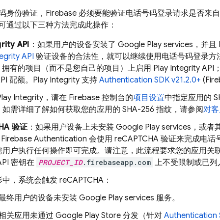
身份验证，Firebase 必须要能验证电话号码登录请求是否来
可通过以下三种方法完成此操作：
rity API
：如果用户的设备安装了
Google Play
services
，并且
tegrity API
验证设备的合法性，就可以继续使用电话号码登录方
le 拥有的项目（而不是您自己的项目）上启用 Play Integrity A
 API 配额。Play Integrity 支持
Authentication
SDK v21.2.0+
(
Fir
ay Integrity，请在
Firebase
控制台的
项目设置
中指定应用的 S
。
如需详细了解如何获取您的应用的 SHA-256 指纹，请参阅
对客
CHA 验证
：如果用户设备上未安装
Google Play
services
，或者其
，
Firebase Authentication
会使用 reCAPTCHA 验证来完成电
需用户执行任何操作即可完成。请注意，此流程要求您的应用关联 
PI 密钥在
PROJECT_ID
.firebaseapp.com
上不受限制或已列
中，系统会触发 reCAPTCHA：
最终用户的设备未安装
Google Play
services
服务。
相关应用未通过
Google Play
Store
分发（针对
Authentication