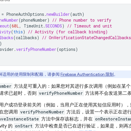
=
PhoneAuthOptions
.
newBuilder
(
auth
)
neNumber
(
phoneNumber
)
// Phone number to verify
eout
(
60L
,
TimeUnit
.
SECONDS
)
// Timeout and unit
ivity
(
this
)
// Activity (for callback binding)
lbacks
(
callbacks
)
// OnVerificationStateChangedCallbacks
)
ovider
.
verifyPhoneNumber
(
options
)
解适用的使用限制和配额，请参阅
Firebase Authentication
限制
。
umber
方法是可重入的：如果您对其进行多次调用（例如在某个 Acti
请求已超时，否则
verifyPhoneNumber
方法将不会发送第二
用户成功登录前关闭（例如，当用户正在使用其短信应用时），
在您调用
verifyPhoneNumber
方法后，设置一个表示正在进
aveInstanceState
方法中保存该标志，并在
onRestoreInsta
ity 的
onStart
方法中检查是否已在进行验证，如果是，则再