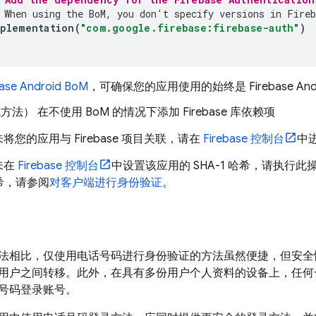
 When using the 
BoM
, you don't specify versions in Fireb
plementation
(
"com.google.firebase:firebase-auth"
)
base Android BoM
，可确保您的应用使用的始终是 Firebase An
代方法）
在不使用
BoM
的情况下
添加 Firebase 库依赖项
将您的应用与 Firebase 项目关联，请在
Firebase
控制台
中
未在
Firebase
控制台
中设置该应用的 SHA-1 哈希，请执行
哈希，请参阅
对客户端进行身份验证
。
法相比，仅使用电话号码进行身份验证的方法虽然便捷，但安全
用户之间转移。此外，在具有多份用户个人资料的设备上，任何
号码登录账号。