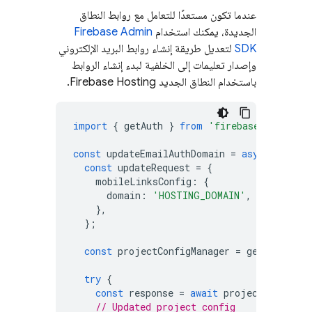
عندما تكون مستعدًا للتعامل مع روابط النطاق
الجديدة، يمكنك استخدام
Firebase Admin
SDK
لتعديل طريقة إنشاء روابط البريد الإلكتروني
وإصدار تعليمات إلى الخلفية لبدء إنشاء الروابط
باستخدام النطاق الجديد
Firebase Hosting
.
import
{
getAuth
}
from
'firebase-admin/au
const
updateEmailAuthDomain
=
async
()
=
>
const
updateRequest
=
{
mobileLinksConfig
:
{
domain
:
'HOSTING_DOMAIN'
,
},
};
const
projectConfigManager
=
getAuth
().
p
try
{
const
response
=
await
projectConfigMa
// Updated project config