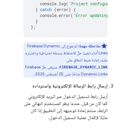
console
.
log
(
'Project configuration upd
}
catch
(
error
)
{
console
.
error
(
'Error updating the proj
}
};
ملاحظة مهمة:
للرجوع إلى
Firebase Dynamic
Links
أثناء تنفيذ حلّ الاحتفاظ بنسخة احتياطية واختباره،
عليك إعادة ضبط النطاق على
. سيبقى حلّ
Firebase
FIREBASE_DYNAMIC_LINK
Dynamic Links
متاحًا حتى 25 أغسطس 2025.
إرسال رابط الرسالة الإلكترونية واسترداده
أرسِل رابط تسجيل الدخول عبر البريد الإلكتروني
كما كان من قبل. عندما ينقر المستخدِم النهائي على
الرابط، ستتم إعادة توجيهه إلى التطبيق إذا كان
مثبّتًا لإكمال عملية تسجيل الدخول.