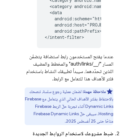
<category
android:name="android.int
<category
android:name="android.int
android:host="PROJECT_ID.firebase
android:pathPrefix="/__/auth/link
عندما يفتح المستخدمون رابط استضافة يتضمّن
المسار "/__/auth/links" والمخطط والمضيف
اللذين تحدّدهما، سيبدأ تطبيقك النشاط باستخدام
فلتر الأهداف هذا للتعامل مع الرابط.
ملاحظة مهمة:
لضمان عملية رجوع سلسة، ننصحك
بالاحتفاظ بفلتر الأهداف الحالي الذي يتعامل مع
Firebase
Dynamic Links
أثناء تجربة حلّ الربط
Firebase
Hosting
. سيبقى حلّ
Firebase Dynamic Links
متاحًا حتى 25 أغسطس 2025.
ضبط مشروعك لاستخدام الروابط الجديدة