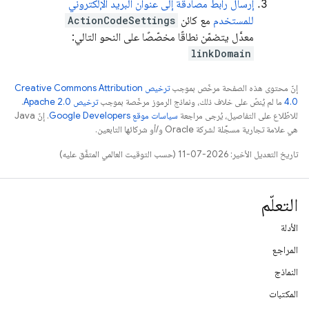
إرسال رابط مصادقة إلى عنوان البريد الإلكتروني
للمستخدم
مع كائن
ActionCodeSettings
معدَّل يتضمّن نطاقًا مخصّصًا على النحو التالي:
linkDomain
إنّ محتوى هذه الصفحة مرخّص بموجب
ترخيص Creative Commons Attribution
4.0‏
ما لم يُنصّ على خلاف ذلك، ونماذج الرموز مرخّصة بموجب
ترخيص Apache 2.0‏
.
للاطّلاع على التفاصيل، يُرجى مراجعة
سياسات موقع Google Developers‏
. إنّ Java
هي علامة تجارية مسجَّلة لشركة Oracle و/أو شركائها التابعين.
تاريخ التعديل الأخير: 2026-07-11 (حسب التوقيت العالمي المتفَّق عليه)
التعلّم
الأدلة
المراجع
النماذج
المكتبات