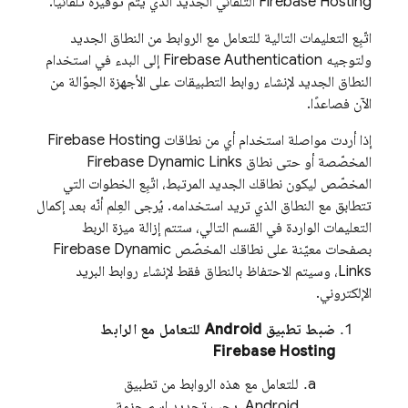
Firebase Hosting
التلقائي الجديد الذي يتم توفيره تلقائيًا.
اتّبِع التعليمات التالية للتعامل مع الروابط من النطاق الجديد
ولتوجيه
Firebase Authentication
إلى البدء في استخدام
النطاق الجديد لإنشاء روابط التطبيقات على الأجهزة الجوّالة من
الآن فصاعدًا.
إذا أردت مواصلة استخدام أي من نطاقات
Firebase Hosting
المخصّصة أو حتى نطاق
Firebase Dynamic Links
المخصّص ليكون نطاقك الجديد المرتبط، اتّبِع الخطوات التي
تتطابق مع النطاق الذي تريد استخدامه. يُرجى العِلم أنّه بعد إكمال
التعليمات الواردة في القسم التالي، ستتم إزالة ميزة الربط
بصفحات معيّنة على نطاقك المخصّص
Firebase Dynamic
Links
، وسيتم الاحتفاظ بالنطاق فقط لإنشاء روابط البريد
الإلكتروني.
ضبط تطبيق Android للتعامل مع الرابط
Firebase Hosting
للتعامل مع هذه الروابط من تطبيق
Android، يجب تحديد اسم حزمة