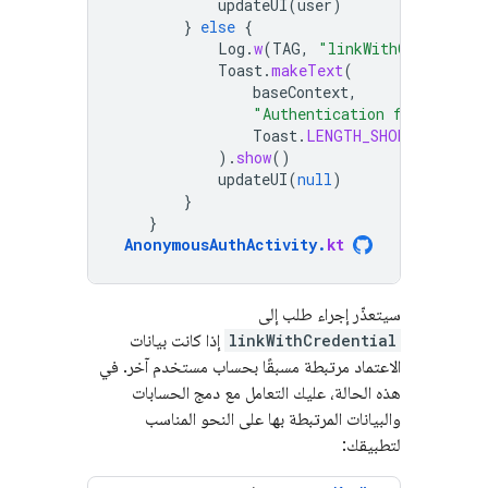
updateUI
(
user
)
}
else
{
Log
.
w
(
TAG
,
"linkWithCredential
Toast
.
makeText
(
baseContext
,
"Authentication failed."
,
Toast
.
LENGTH_SHORT
,
).
show
()
updateUI
(
null
)
}
}
AnonymousAuthActivity
.
kt
سيتعذّر إجراء طلب إلى
linkWithCredential
إذا كانت بيانات
الاعتماد مرتبطة مسبقًا بحساب مستخدم آخر. في
هذه الحالة، عليك التعامل مع دمج الحسابات
والبيانات المرتبطة بها على النحو المناسب
لتطبيقك: