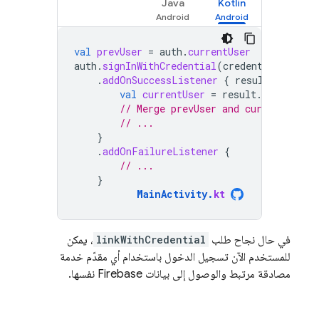
Java
Kotlin
val
prevUser
=
auth
.
currentUser
auth
.
signInWithCredential
(
credential
)
.
addOnSuccessListener
{
result
-
val
currentUser
=
result
.
user
// Merge prevUser and currentUser a
// ...
}
.
addOnFailureListener
{
// ...
}
MainActivity
.
kt
في حال نجاح طلب
linkWithCredential
، يمكن
للمستخدم الآن تسجيل الدخول باستخدام أي مقدّم خدمة
مصادقة مرتبط والوصول إلى بيانات Firebase نفسها.