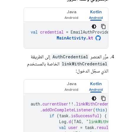
Java
Kotlin
val
credential
=
EmailAuthProvider
.
getCred
MainActivity
.
kt
مرِّر العنصر
AuthCredential
إلى الطريقة
linkWithCredential
الخاصة بالمستخدم
الذي سجّل الدخول:
Java
Kotlin
auth
.
currentUser
!!
.
linkWithCredential
(
cred
.
addOnCompleteListener
(
this
)
{
task
-
if
(
task
.
isSuccessful
)
{
Log
.
d
(
TAG
,
"linkWithCredential
val
user
=
task
.
result
?.
user