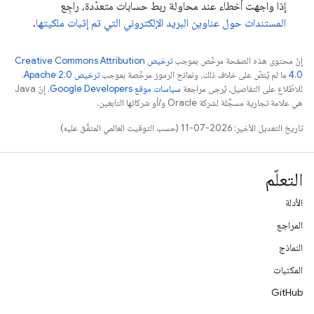
إذا واجهت أخطاء عند محاولة ربط حسابات متعدّدة، راجِع
المستندات حول عناوين البريد الإلكتروني التي تم إثبات ملكيتها
.
إنّ محتوى هذه الصفحة مرخّص بموجب
ترخيص Creative Commons Attribution
4.0‏
ما لم يُنصّ على خلاف ذلك، ونماذج الرموز مرخّصة بموجب
ترخيص Apache 2.0‏
.
للاطّلاع على التفاصيل، يُرجى مراجعة
سياسات موقع Google Developers‏
. إنّ Java
هي علامة تجارية مسجَّلة لشركة Oracle و/أو شركائها التابعين.
تاريخ التعديل الأخير: 2026-07-11 (حسب التوقيت العالمي المتفَّق عليه)
التعلّم
الأدلة
المراجع
النماذج
المكتبات
GitHub