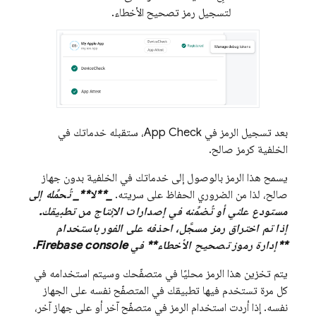
لتسجيل رمز تصحيح الأخطاء.
بعد تسجيل الرمز في
App Check
، ستقبله خدماتك في
الخلفية كرمز صالح.
يسمح هذا الرمز بالوصول إلى خدماتك في الخلفية بدون جهاز
صالح، لذا من الضروري الحفاظ على سريته.
_**لا**_ تُحمِّله إلى
مستودع علني أو تُضمِّنه في إصدارات الإنتاج من تطبيقك.
إذا تم اختراق رمز مسجَّل، احذفه على الفور باستخدام
**إدارة رموز تصحيح الأخطاء** في
console.
Firebase
يتم تخزين هذا الرمز محليًا في متصفّحك وسيتم استخدامه في
كل مرة تستخدم فيها تطبيقك في المتصفّح نفسه على الجهاز
نفسه. إذا أردت استخدام الرمز في متصفّح آخر أو على جهاز آخر،