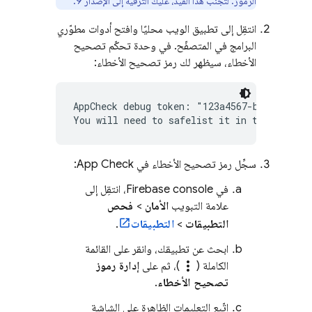
الرموز. لتجنُّب هذا القيد، عليك الترقية إلى الإصدار 9.
انتقِل إلى تطبيق الويب محليًا وافتح أدوات مطوّري
البرامج في المتصفّح. في وحدة تحكّم تصحيح
الأخطاء، سيظهر لك رمز تصحيح الأخطاء:
AppCheck debug token: "123a4567-b89c-12d3-e
سجِّل رمز تصحيح الأخطاء في
App Check
:
في
Firebase
console، انتقِل إلى
علامة التبويب
الأمان
>
فحص
التطبيقات
>
التطبيقات
.
ابحث عن تطبيقك، وانقر على القائمة
more_vert
الكاملة (
)، ثم على
إدارة رموز
تصحيح الأخطاء
.
اتّبِع التعليمات الظاهرة على الشاشة