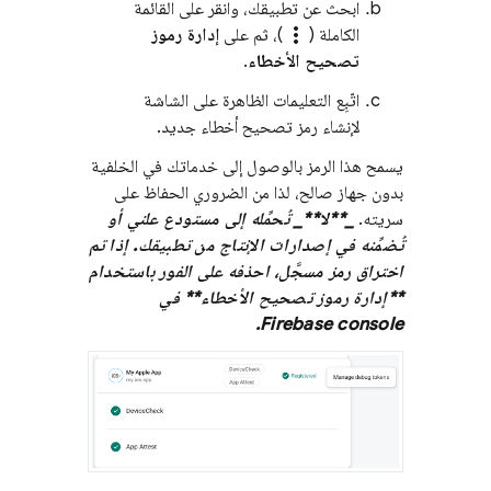
ابحث عن تطبيقك، وانقر على القائمة
more_vert
الكاملة (
)، ثم على
إدارة رموز
تصحيح الأخطاء
.
اتّبِع التعليمات الظاهرة على الشاشة
لإنشاء رمز تصحيح أخطاء جديد.
يسمح هذا الرمز بالوصول إلى خدماتك في الخلفية
بدون جهاز صالح، لذا من الضروري الحفاظ على
سريته.
_**لا**_ تُحمِّله إلى مستودع علني أو
تُضمِّنه في إصدارات الإنتاج من تطبيقك. إذا تم
اختراق رمز مسجَّل، احذفه على الفور باستخدام
**إدارة رموز تصحيح الأخطاء** في
Firebase
console.