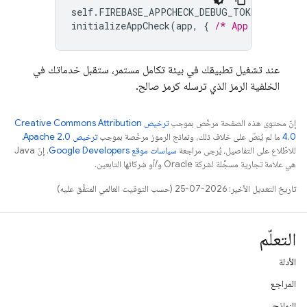
self
.
FIREBASE_APPCHECK_DEBUG_TOKEN
=
proce
initializeAppCheck
(
app
,
{
/* App Check opt
عند تشغيل تطبيقك في بيئة تكامل مستمر، ستقبل خدماتك في
الخلفية الرمز الذي ترسله كرمز صالح.
إنّ محتوى هذه الصفحة مرخّص بموجب
ترخيص Creative Commons Attribution
4.0‏
ما لم يُنصّ على خلاف ذلك، ونماذج الرموز مرخّصة بموجب
ترخيص Apache 2.0‏
.
للاطّلاع على التفاصيل، يُرجى مراجعة
سياسات موقع Google Developers‏
. إنّ Java
هي علامة تجارية مسجَّلة لشركة Oracle و/أو شركائها التابعين.
تاريخ التعديل الأخير: 2026-07-25 (حسب التوقيت العالمي المتفَّق عليه)
التعلّم
الأدلة
المراجع
النماذج