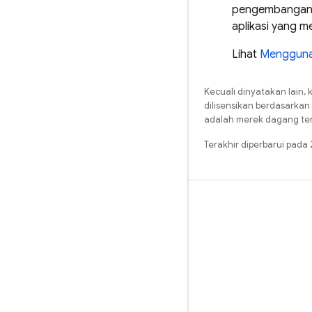
pengembangan, 
aplikasi yang 
Lihat
Menggunak
Kecuali dinyatakan lain, 
dilisensikan berdasarkan
adalah merek dagang terd
Terakhir diperbarui pada
Pelajari
Panduan
Referensi
Sampel
Library