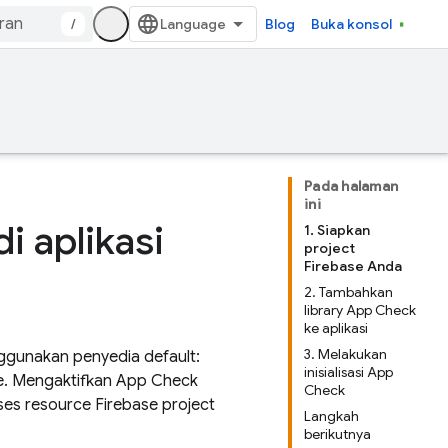
/
Blog
Buka konsol
Pada halaman
ini
 aplikasi
1. Siapkan
project
Firebase Anda
2. Tambahkan
library App Check
ke aplikasi
3. Melakukan
nggunakan penyedia default:
inisialisasi App
ple. Mengaktifkan App Check
Check
s resource Firebase project
Langkah
berikutnya