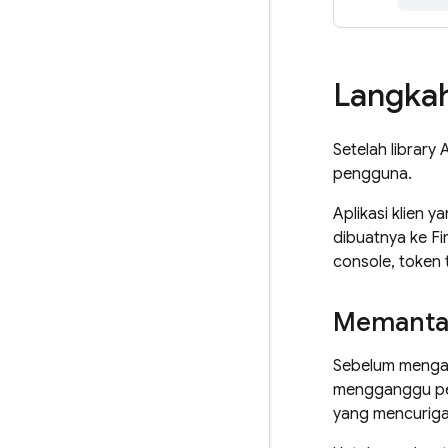
Langkah
Setelah library 
pengguna.
Aplikasi klien 
dibuatnya ke F
console, token 
Memantau
Sebelum mengak
mengganggu peng
yang mencuriga