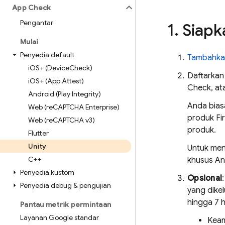
App Check
Pengantar
1
.
Siapk
Mulai
Penyedia default
Tambahkan
i
OS+ (Device
Check)
Daftarkan
i
OS+ (App Attest)
Check, at
Android (Play Integrity)
Anda bias
Web (re
CAPTCHA Enterprise)
produk Fi
Web (re
CAPTCHA v3)
produk.
Flutter
Unity
Untuk men
C++
khusus An
Penyedia kustom
Opsional
Penyedia debug & pengujian
yang dike
hingga 7 h
Pantau metrik permintaan
Layanan Google standar
Keam