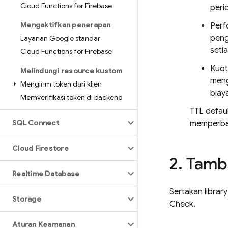
Cloud Functions for Firebase
peri
Mengaktifkan penerapan
Perf
peng
Layanan Google standar
seti
Cloud Functions for Firebase
Kuot
Melindungi resource kustom
meng
Mengirim token dari klien
biay
Memverifikasi token di backend
TTL defaul
SQL Connect
memperbar
Cloud Firestore
2
.
Tamba
Realtime Database
Sertakan libra
Storage
Check.
Aturan Keamanan