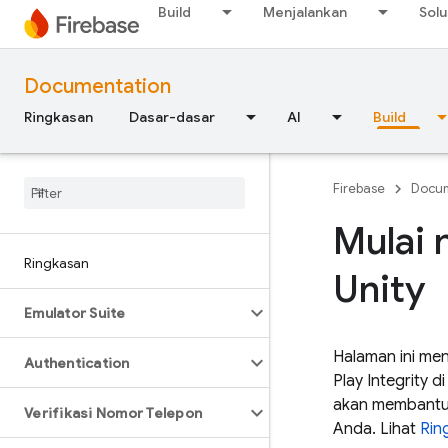
Build
Menjalankan
Solu
Documentation
Ringkasan
Dasar-dasar
AI
Build
Firebase
Docum
Mulai 
Ringkasan
Unity
Emulator Suite
Halaman ini men
Authentication
Play Integrity 
akan membantu 
Verifikasi Nomor Telepon
Anda. Lihat
Rin