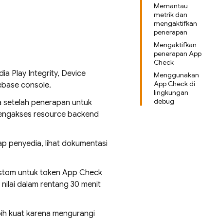
Memantau
metrik dan
mengaktifkan
penerapan
Mengaktifkan
penerapan App
Check
 Play Integrity, Device
Menggunakan
App Check di
ebase console.
lingkungan
debug
a setelah penerapan untuk
 mengakses resource backend
ap penyedia, lihat dokumentasi
 kustom untuk token App Check
ilai dalam rentang 30 menit
ih kuat karena mengurangi