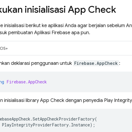
ukan inisialisasi App Check
inisialisasi berikut ke aplikasi Anda agar berjalan sebelum
suk pembuatan Aplikasi Firebase apa pun.
iOS+
kan deklarasi penggunaan untuk
Firebase.AppCheck
:
ng
Firebase.AppCheck
 inisialisasi library App Check dengan penyedia Play Integrity
ebaseAppCheck
.
SetAppCheckProviderFactory
(
PlayIntegrityProviderFactory
.
Instance
);