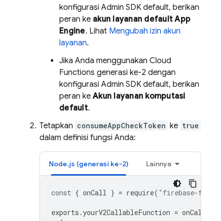
konfigurasi Admin SDK default, berikan
peran ke
akun layanan default App
Engine
. Lihat
Mengubah izin akun
layanan
.
Jika Anda menggunakan Cloud
Functions generasi ke-2 dengan
konfigurasi Admin SDK default, berikan
peran ke
Akun layanan komputasi
default
.
Tetapkan
consumeAppCheckToken
ke
true
dalam definisi fungsi Anda:
Node.js (generasi ke-2)
Lainnya
const
{
onCall
}
=
require
(
"firebase-funct
exports
.
yourV2CallableFunction
=
onCall
(