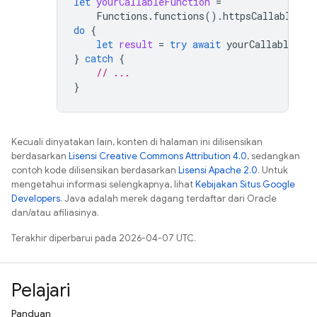
let
yourCallableFunction
=
Functions
.
functions
().
httpsCallable
(
"y
do
{
let
result
=
try
await
yourCallableFun
}
catch
{
// ...
}
Kecuali dinyatakan lain, konten di halaman ini dilisensikan
berdasarkan
Lisensi Creative Commons Attribution 4.0
, sedangkan
contoh kode dilisensikan berdasarkan
Lisensi Apache 2.0
. Untuk
mengetahui informasi selengkapnya, lihat
Kebijakan Situs Google
Developers
. Java adalah merek dagang terdaftar dari Oracle
dan/atau afiliasinya.
Terakhir diperbarui pada 2026-04-07 UTC.
Pelajari
Panduan