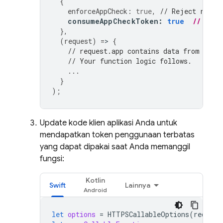
{
enforceAppCheck
:
true
,
// Reject reque
consumeAppCheckToken
:
true
// Con
},
(
request
)
=
>
{
// request.app contains data from App 
// Your function logic follows.
...
}
);
Update kode klien aplikasi Anda untuk
mendapatkan token penggunaan terbatas
yang dapat dipakai saat Anda memanggil
fungsi:
Kotlin
Swift
Lainnya
let
options
=
HTTPSCallableOptions
(
require