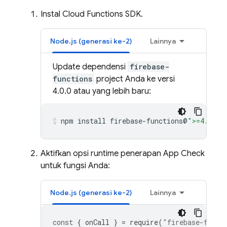
Instal
Cloud Functions
SDK.
Node.js (generasi ke-2)
Lainnya
Update dependensi
firebase-
functions
project Anda ke versi
4.0.0 atau yang lebih baru:
npm
install
firebase-functions@
">=4.0.0"
Aktifkan opsi runtime penerapan App Check
untuk fungsi Anda:
Node.js (generasi ke-2)
Lainnya
const
{
onCall
}
=
require
(
"firebase-funct