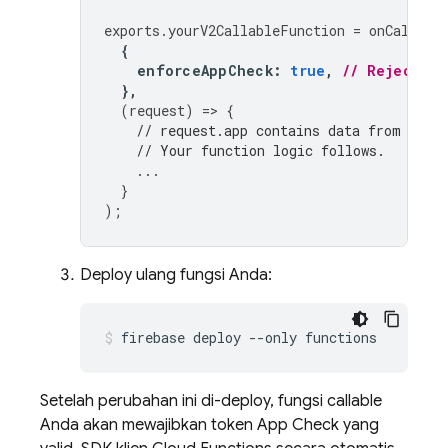
exports
.
yourV2CallableFunction
=
onCall
(
{
enforceAppCheck
:
true
,
// Reject re
},
(
request
)
=
>
{
// request.app contains data from App 
// Your function logic follows.
...
}
);
Deploy ulang fungsi Anda:
Setelah perubahan ini di-deploy, fungsi callable
Anda akan mewajibkan token
App Check
yang