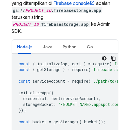
yang ditampilkan di
Firebase
console
adalah
gs://
PROJECT_ID
.firebasestorage.app
,
teruskan string
PROJECT_ID
.firebasestorage.app
ke Admin
SDK.
Node.js
Java
Python
Go
const
{
initializeApp
,
cert
}
=
require
(
'fireba
const
{
getStorage
}
=
require
(
'firebase-admin/
const
serviceAccount
=
require
(
'./path/to/servi
initializeApp
({
credential
:
cert
(
serviceAccount
),
storageBucket
:
'<BUCKET_NAME>.appspot.com'
});
const
bucket
=
getStorage
().
bucket
();