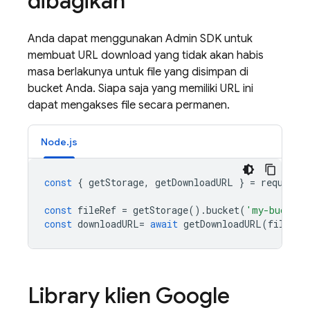
dibagikan
Anda dapat menggunakan
Admin SDK
untuk
membuat URL download yang tidak akan habis
masa berlakunya untuk file yang disimpan di
bucket Anda. Siapa saja yang memiliki URL ini
dapat mengakses file secara permanen.
Node.js
const
{
getStorage
,
getDownloadURL
}
=
require
(
const
fileRef
=
getStorage
().
bucket
(
'my-bucket'
const
downloadURL
=
await
getDownloadURL
(
fileRef
Library klien
Google