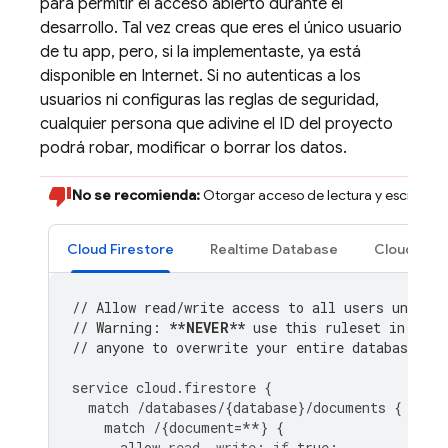
para permitir el acceso abierto durante el
desarrollo. Tal vez creas que eres el único usuario
de tu app, pero, si la implementaste, ya está
disponible en Internet. Si no autenticas a los
usuarios ni configuras las reglas de seguridad,
cualquier persona que adivine el ID del proyecto
podrá robar, modificar o borrar los datos.
No se recomienda:
Otorgar acceso de lectura y escritura p
Cloud Firestore
Realtime Database
Cloud Sto
// Allow read/write access to all users under a
// Warning: 
**NEVER**
 use this ruleset in prod
// anyone to overwrite your entire database.
service
cloud
.
firestore
{
match
/
databases
/
{
database
}
/
documents
{
match
/
{
document
=
**
}
{
allow
read
,
write
:
if
true
;