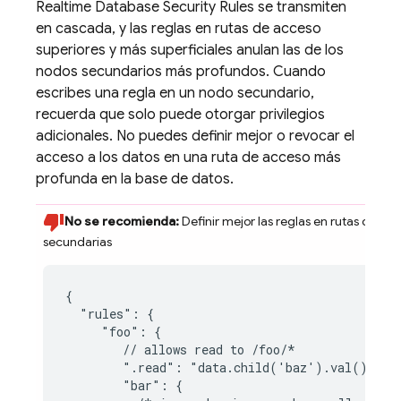
Realtime Database
Security Rules
se transmiten
en cascada, y las reglas en rutas de acceso
superiores y más superficiales anulan las de los
nodos secundarios más profundos. Cuando
escribes una regla en un nodo secundario,
recuerda que solo puede otorgar privilegios
adicionales. No puedes definir mejor o revocar el
acceso a los datos en una ruta de acceso más
profunda en la base de datos.
No se recomienda:
Definir mejor las reglas en rutas de ac
secundarias
{

  "rules": {

     "foo": {

        // allows read to /foo/*

        ".read": "data.child('baz').val() === 
        "bar": {
