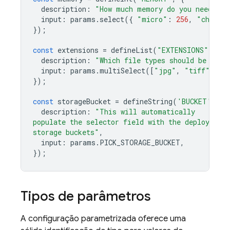
description
:
"How much memory do you need?"
,
input
:
params
.
select
({
"micro"
:
256
,
"chonky
});
const
extensions
=
defineList
(
"EXTENSIONS"
,
{
description
:
"Which file types should be proc
input
:
params
.
multiSelect
([
"jpg"
,
"tiff"
,
"p
});
const
storageBucket
=
defineString
(
'BUCKET'
,
{
description
:
"This will automatically
populate the selector field with the deploying 
storage buckets"
,
input
:
params
.
PICK_STORAGE_BUCKET
,
});
Tipos de parâmetros
A configuração parametrizada oferece uma