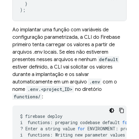
}
);
Ao implantar uma função com variáveis de
configuração parametrizada, a CLI do Firebase
primeiro tenta carregar os valores a partir de
arquivos .env locais. Se eles não estiverem
presentes nesses arquivos e nenhum
default
estiver definido, a CLI vai solicitar os valores
durante a implantação e os salvar
automaticamente em um arquivo
.env
com o
nome
.env.<project_ID>
no diretório
functions/
:
$
firebase
deploy

i
functions:
preparing
codebase
default
for
de
?
Enter
a
string
value
for
ENVIRONMENT:
prod

i
functions:
Writing
new
parameter
values
to
d