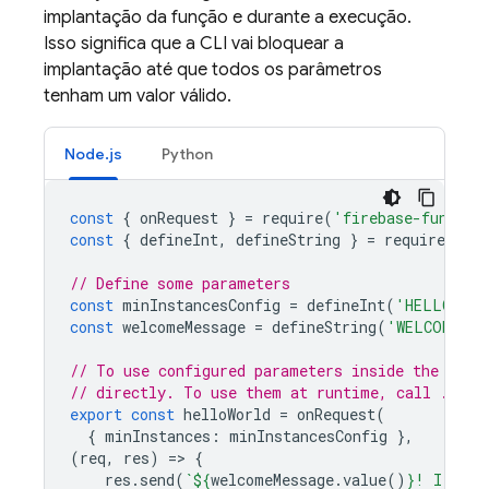
implantação da função e durante a execução.
Isso significa que a CLI vai bloquear a
implantação até que todos os parâmetros
tenham um valor válido.
Node.js
Python
const
{
onRequest
}
=
require
(
'firebase-functio
const
{
defineInt
,
defineString
}
=
require
(
'fi
// Define some parameters
const
minInstancesConfig
=
defineInt
(
'HELLO_WOR
const
welcomeMessage
=
defineString
(
'WELCOME_ME
// To use configured parameters inside the conf
// directly. To use them at runtime, call .valu
export
const
helloWorld
=
onRequest
(
{
minInstances
:
minInstancesConfig
},
(
req
,
res
)
=
>
{
res
.
send
(
`
${
welcomeMessage
.
value
()
}
! I am a