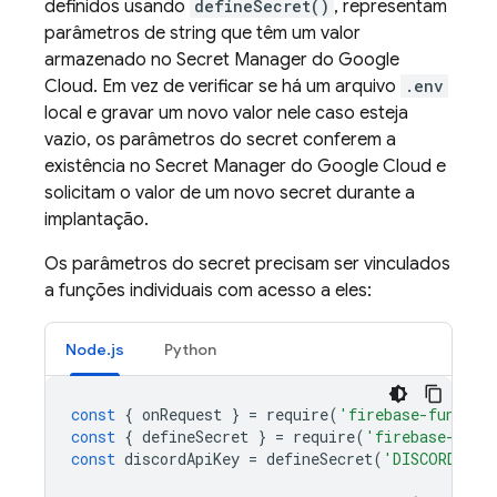
definidos usando
defineSecret()
, representam
parâmetros de string que têm um valor
armazenado no Secret Manager do Google
Cloud. Em vez de verificar se há um arquivo
.env
local e gravar um novo valor nele caso esteja
vazio, os parâmetros do secret conferem a
existência no Secret Manager do Google Cloud e
solicitam o valor de um novo secret durante a
implantação.
Os parâmetros do secret precisam ser vinculados
a funções individuais com acesso a eles:
Node.js
Python
const
{
onRequest
}
=
require
(
'firebase-functio
const
{
defineSecret
}
=
require
(
'firebase-func
const
discordApiKey
=
defineSecret
(
'DISCORD_API