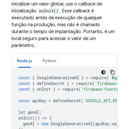
inicializar um valor global, use o callback de
inicialização
onInit()
. Esse callback é
executado antes da execução de qualquer
função na produção, mas não é chamado
durante o tempo de implantação. Portanto, é um
local seguro para acessar o valor de um
parâmetro.
Node.js
Python
const
{
GoogleGenerativeAI
}
=
require
(
'@google
const
{
defineSecret
}
=
require
(
'firebase-func
const
{
onInit
}
=
require
(
'firebase-functions/
const
apiKey
=
defineSecret
(
'GOOGLE_API_KEY'
);
let
genAI
;
onInit
(()
=
>
{
genAI
=
new
GoogleGenerativeAI
(
apiKey
.
value
()