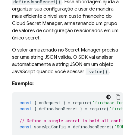
defineJsonSecret()
. Essa abordagem ajuda a
organizar sua configuração e usar de maneira
mais eficiente o nível sem custo financeiro do
Cloud Secret Manager, armazenando um grupo
de valores de configuração relacionados em um
único secret.
O valor armazenado no Secret Manager precisa
ser uma string JSON válida. O SDK vai analisar
automaticamente a string JSON em um objeto
JavaScript quando você acessar
.value()
.
Exemplo:
const
{
onRequest
}
=
require
(
'firebase-functio
const
{
defineJsonSecret
}
=
require
(
'firebase-
// Define a single secret to hold all configura
const
someApiConfig
=
defineJsonSecret
(
'SOMEAPI