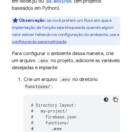
em Node.js) ou
os.environ
(em projetos
baseados em Python).
Observação
:
se você preferir um fluxo em que a
implantação da função seja bloqueada quando algum
valor estiver faltando na configuração do ambiente, use a
configuração parametrizada
.
Para configurar o ambiente dessa maneira, crie
um arquivo
.env
no projeto, adicione as variáveis
desejadas e implante:
Crie um arquivo
.env
no diretório
functions/
:
#
Directory
layout
:
#
my
-
project
/
#
firebase
.
json
#
functions
/
#
.
env