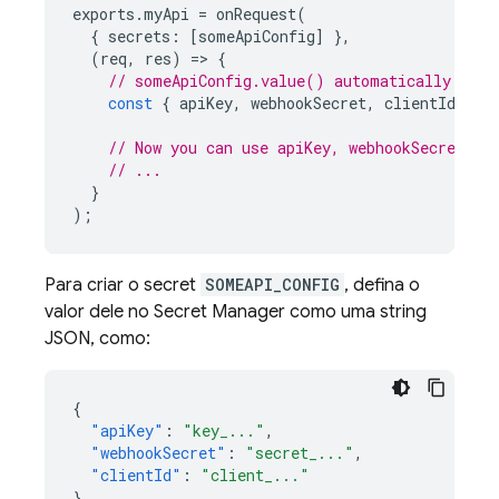
exports
.
myApi
=
onRequest
(
{
secrets
:
[
someApiConfig
]
},
(
req
,
res
)
=
>
{
// someApiConfig.value() automatically pars
const
{
apiKey
,
webhookSecret
,
clientId
}
=
// Now you can use apiKey, webhookSecret, c
// ...
}
);
Para criar o secret
SOMEAPI_CONFIG
, defina o
valor dele no Secret Manager como uma string
JSON, como:
{
"apiKey"
:
"key_..."
,
"webhookSecret"
:
"secret_..."
,
"clientId"
:
"client_..."
}