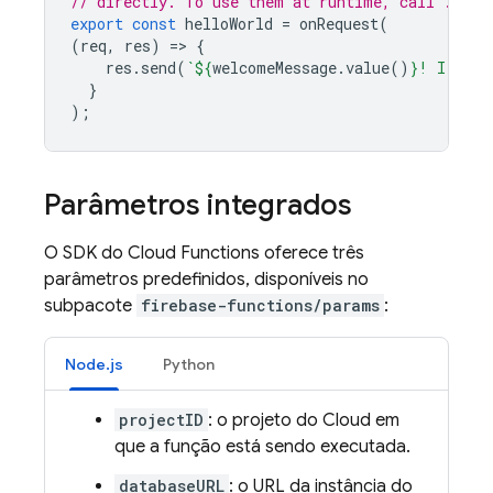
// directly. To use them at runtime, call .valu
export
const
helloWorld
=
onRequest
(
(
req
,
res
)
=
>
{
res
.
send
(
`
${
welcomeMessage
.
value
()
}
! I am a
}
);
Parâmetros integrados
O SDK do Cloud Functions oferece três
parâmetros predefinidos, disponíveis no
subpacote
firebase-functions/params
:
Node.js
Python
projectID
: o projeto do Cloud em
que a função está sendo executada.
databaseURL
: o URL da instância do