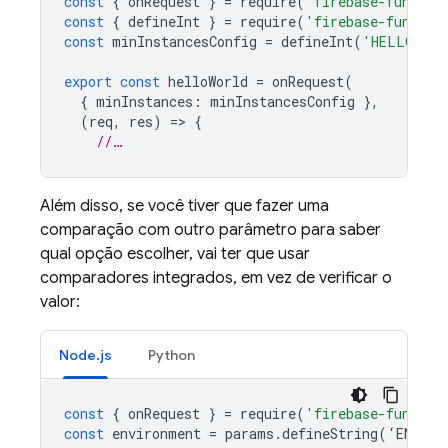
const
{
onRequest
}
=
require
(
'firebase-functio
const
{
defineInt
}
=
require
(
'firebase-functio
const
minInstancesConfig
=
defineInt
(
'HELLO\_WO
export
const
helloWorld
=
onRequest
(
{
minInstances
:
minInstancesConfig
},
(
req
,
res
)
=
>
{
//…
Além disso, se você tiver que fazer uma
comparação com outro parâmetro para saber
qual opção escolher, vai ter que usar
comparadores integrados, em vez de verificar o
valor:
Node.js
Python
const
{
onRequest
}
=
require
(
'firebase-functio
const
environment
=
params
.
defineString
(
‘
ENVIRO