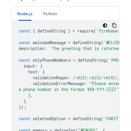
Node.js
Python
const
{
defineString
}
=
require
(
'firebase-func
const
welcomeMessage
=
defineString
(
'WELCOME_ME
description
:
'The greeting that is returned to 
const
onlyPhoneNumbers
=
defineString
(
'PHONE_NU
input
:
{
text
:
{
validationRegex
:
/\d{3}-\d{3}-\d{4}/
,
validationErrorMessage
:
"Please enter
a phone number in the format XXX-YYY-ZZZZ"
},
},
});
const
selectedOption
=
defineString
(
'PARITY'
,
{
const
memory
=
defineInt
(
"MEMORY"
,
{