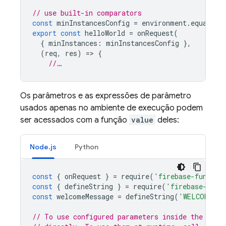
// use built-in comparators
const
minInstancesConfig
=
environment
.
equals
(
'
export
const
helloWorld
=
onRequest
(
{
minInstances
:
minInstancesConfig
},
(
req
,
res
)
=
>
{
//…
Os parâmetros e as expressões de parâmetro
usados apenas no ambiente de execução podem
ser acessados com a função
value
deles:
Node.js
Python
const
{
onRequest
}
=
require
(
'firebase-functio
const
{
defineString
}
=
require
(
'firebase-func
const
welcomeMessage
=
defineString
(
'WELCOME_ME
// To use configured parameters inside the conf