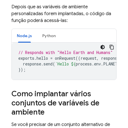
Depois que as variáveis de ambiente
personalizadas forem implantadas, o código da
função poderá acessá-las:
Node.js
Python
// Responds with "Hello Earth and Humans"
exports
.
hello
=
onRequest
((
request
,
response
)
=
response
.
send
(
`Hello 
${
process
.
env
.
PLANET
}
 an
});
Como implantar vários
conjuntos de variáveis de
ambiente
Se você precisar de um conjunto alternativo de