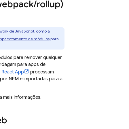
(webpack
/
rollup)
work de JavaScript, como a
empacotamento de módulos
para
ódulos para remover qualquer
bordagem para apps de
 React App
processam
 por NPM e importadas para a
a mais informações.
eb