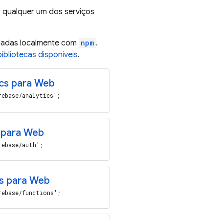
r qualquer um dos serviços
aladas localmente com
npm
.
bliotecas disponíveis
.
cs para Web
rebase/analytics';
 para Web
rebase/auth';
s para Web
rebase/functions';