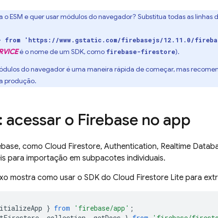
a o ESM e quer usar módulos do navegador? Substitua todas as linhas 
} from 'https://www.gstatic.com/firebasejs/12.11.0/fireba
RVICE
é o nome de um SDK, como
).
firebase-firestore
ódulos do navegador é uma maneira rápida de começar, mas recome
a produção.
: acessar o Firebase no app
rebase, como
Cloud Firestore
,
Authentication
,
Realtime Datab
is para importação em subpacotes individuais.
ixo mostra como usar o SDK do
Cloud Firestore
Lite para extr
itializeApp
}
from
'firebase/app'
;
tFirestore
,
collection
,
getDocs
}
from
'firebase/firest