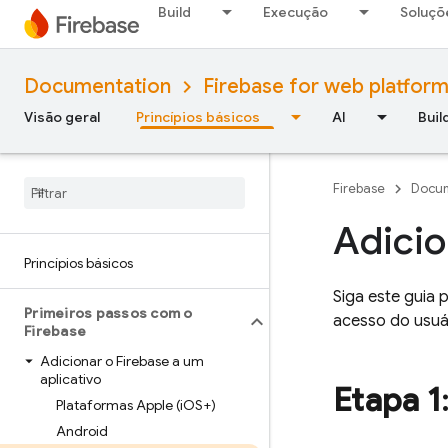
Build
Execução
Soluçõ
Documentation
Firebase for web platfor
Visão geral
Princípios básicos
AI
Buil
Firebase
Docum
Adicio
Princípios básicos
Siga este guia 
Primeiros passos com o
acesso do usuár
Firebase
Adicionar o Firebase a um
aplicativo
Etapa 1
Plataformas Apple (i
OS+)
Android