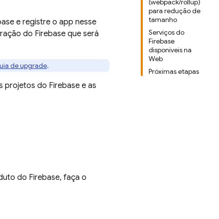
(webpack/rollup)
para redução de
tamanho
base e registre o app nesse
Serviços do
uração do Firebase que será
Firebase
disponíveis na
Web
uia de upgrade
.
Próximas etapas
 projetos do Firebase e as
duto do Firebase, faça o