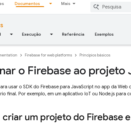
es
Documentos
Mais
ms
d
Execução
Referência
Exemplos
entation
Firebase for web platforms
Princípios básicos
nar o Firebase ao projeto
para usar o SDK do
Firebase
para
JavaScript
no app da Web o
io final. Por exemplo, em um aplicativo IoT ou Node.js para
: criar um projeto do Firebase e