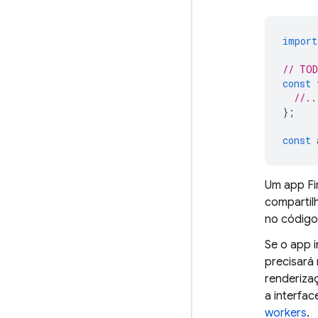
import
// TOD
const
//..
};
const
Um app Fi
compartilh
no código,
Se o app 
precisará 
renderizaç
a interfa
workers
.