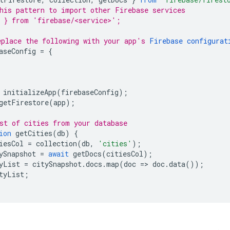
his pattern to import other Firebase services
 } from 'firebase/<service>';
place the following with your app's 
Firebase configurat
aseConfig
=
{
initializeApp
(
firebaseConfig
);
getFirestore
(
app
);
st of cities from your database
ion
getCities
(
db
)
{
iesCol
=
collection
(
db
,
'cities'
);
ySnapshot
=
await
getDocs
(
citiesCol
);
yList
=
citySnapshot
.
docs
.
map
(
doc
=>
doc
.
data
());
tyList
;