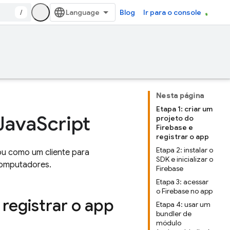
/
Blog
Ir para o console
Nesta página
Etapa 1: criar um
 Java
Script
projeto do
Firebase e
registrar o app
Etapa 2: instalar o
u como um cliente para
SDK e inicializar o
 computadores.
Firebase
Etapa 3: acessar
o Firebase no app
 registrar o app
Etapa 4: usar um
bundler de
módulo