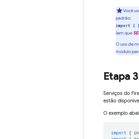
Você us
padrão:
import { 
(em que
SE
O uso de m
módulo par
Etapa 3
Serviços do Fi
estão disponíve
O exemplo aba
import
{
in
import
{
ge