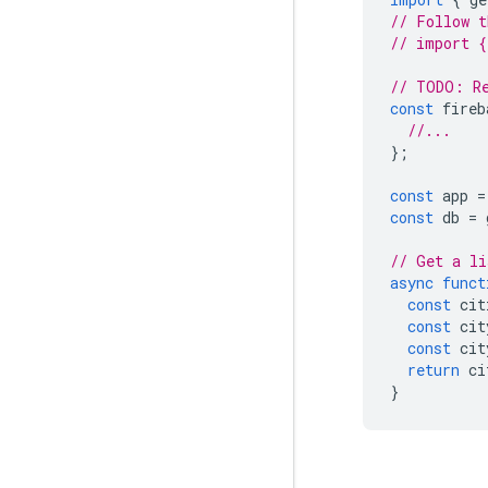
// Follow t
// import {
// TODO: Re
const
fireb
//...
};
const
app
=
const
db
=
// Get a li
async
funct
const
cit
const
cit
const
cit
return
ci
}