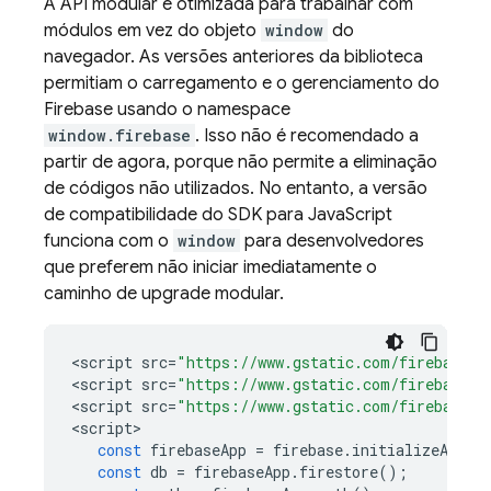
A API modular é otimizada para trabalhar com
módulos em vez do objeto
window
do
navegador. As versões anteriores da biblioteca
permitiam o carregamento e o gerenciamento do
Firebase usando o namespace
window.firebase
. Isso não é recomendado a
partir de agora, porque não permite a eliminação
de códigos não utilizados. No entanto, a versão
de compatibilidade do SDK para JavaScript
funciona com o
window
para desenvolvedores
que preferem não iniciar imediatamente o
caminho de upgrade modular.
<
script
src
=
"https://www.gstatic.com/firebasejs
<
script
src
=
"https://www.gstatic.com/firebasejs
<
script
src
=
"https://www.gstatic.com/firebasejs
<
script
const
firebaseApp
=
firebase
.
initializeApp
({
const
db
=
firebaseApp
.
firestore
();