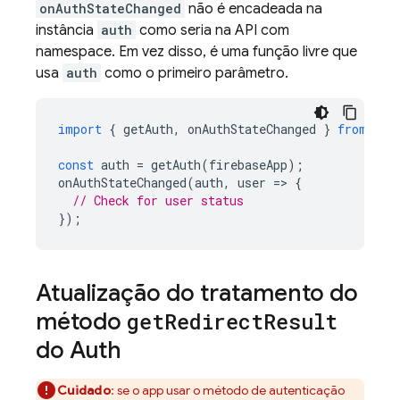
onAuthStateChanged
não é encadeada na
instância
auth
como seria na API com
namespace. Em vez disso, é uma função livre que
usa
auth
como o primeiro parâmetro.
import
{
getAuth
,
onAuthStateChanged
}
from
"fi
const
auth
=
getAuth
(
firebaseApp
);
onAuthStateChanged
(
auth
,
user
=
>
{
// Check for user status
});
Atualização do tratamento do
método
get
Redirect
Result
do Auth
Cuidado
: se o app usar o método de autenticação