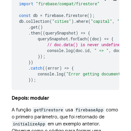
import
"firebase/compat/firestore"
const
db
=
firebase
.
firestore
();
db
.
collection
(
"cities"
).
where
(
"capital"
,
"=="
,
.
get
()
.
then
((
querySnapshot
)
=
>
{
querySnapshot
.
forEach
((
doc
)
=
>
{
// doc.data() is never undefined fo
console
.
log
(
doc
.
id
,
" => "
,
doc
.
dat
});
})
.
catch
((
error
)
=
>
{
console
.
log
(
"Error getting documents: "
});
Depois: modular
A função
getFirestore
usa
firebaseApp
como
o primeiro parâmetro, que foi retornado de
initializeApp
em um exemplo anterior.