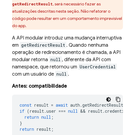
, será necessário fazer as
getRedirectResult
atualizações descritas nesta seção. Não refatorar o
código pode resultar em um comportamento imprevisível
do app.
A API modular introduz uma mudança interruptiva
em
getRedirectResult
. Quando nenhuma
operação de redirecionamento é chamada, a API
modular retorna
null
, diferente da API com
namespace, que retornou um
UserCredential
com um usuário de
null
.
Antes: compatibilidade
const
result
=
await
auth
.
getRedirectResult
()
if
(
result
.
user
===
null
 && 
result
.
credential
=
return
null
;
}
return
result
;