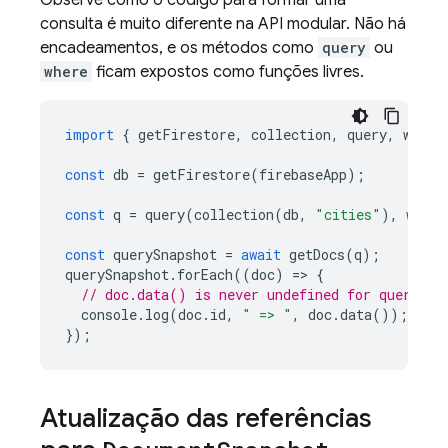
Observe como o código para formar uma
consulta é muito diferente na API modular. Não há
encadeamentos, e os métodos como
query
ou
where
ficam expostos como funções livres.
import
{
getFirestore
,
collection
,
query
,
where
const
db
=
getFirestore
(
firebaseApp
);
const
q
=
query
(
collection
(
db
,
"cities"
),
where
const
querySnapshot
=
await
getDocs
(
q
);
querySnapshot
.
forEach
((
doc
)
=
>
{
// doc.data() is never undefined for query do
console
.
log
(
doc
.
id
,
" => "
,
doc
.
data
());
});
Atualização das referências