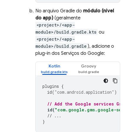
No arquivo Gradle do
módulo (nível
do app)
(geralmente
<project>/<app-
module>/build.gradle.kts
ou
<project>/<app-
module>/build.gradle
), adicione o
plug-in dos Serviços do Google:
Kotlin
Groovy
plugins
{
id
(
"com.android.application"
)
// Add the Google services Gradle
id
(
"com.google.gms.google-servic
// ...
}