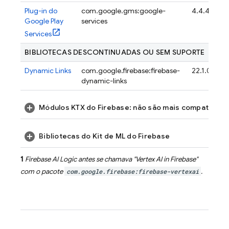
Plug-in do
com.google.gms:google-
4.4.4
Google Play
services
Services
BIBLIOTECAS DESCONTINUADAS OU SEM SUPORTE
Dynamic Links
com.google.firebase:firebase-
22.1.0
dynamic-links
Módulos KTX do Firebase: não são mais compatíveis
Bibliotecas do Kit de ML do Firebase
1
Firebase AI Logic
antes se chamava "
Vertex AI in Firebase
"
com o pacote
com.google.firebase:firebase-vertexai
.