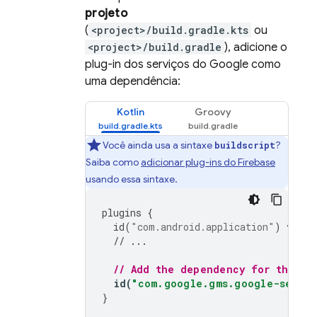
projeto
(
<project>/build.gradle.kts
ou
<project>/build.gradle
), adicione o
plug-in dos serviços do Google como
uma dependência:
Kotlin
Groovy
Você ainda usa a sintaxe
?
buildscript
Saiba como
adicionar plug-ins do Firebase
usando essa sintaxe.
plugins
{
id
(
"com.android.application"
)
versi
// ...
// Add the dependency for the Go
id
(
"com.google.gms.google-servic
}