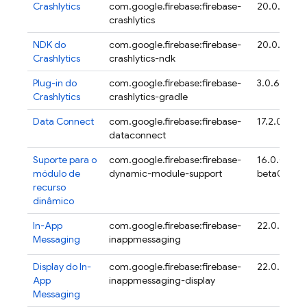
Crashlytics
com.google.firebase:firebase-
20.0.4
crashlytics
NDK do
com.google.firebase:firebase-
20.0.4
Crashlytics
crashlytics-ndk
Plug-in do
com.google.firebase:firebase-
3.0.6
Crashlytics
crashlytics-gradle
Data Connect
com.google.firebase:firebase-
17.2.0
dataconnect
Suporte para o
com.google.firebase:firebase-
16.0.0-
módulo de
dynamic-module-support
beta04
recurso
dinâmico
In-App
com.google.firebase:firebase-
22.0.2
Messaging
inappmessaging
Display do
In-
com.google.firebase:firebase-
22.0.2
App
inappmessaging-display
Messaging