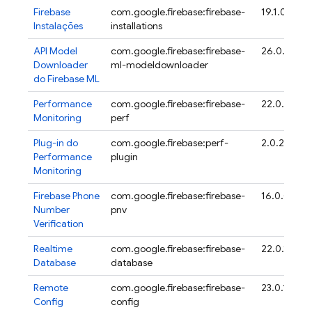
Firebase
com.google.firebase:firebase-
19.1.0
Instalações
installations
API Model
com.google.firebase:firebase-
26.0.1
Downloader
ml-modeldownloader
do
Firebase ML
Performance
com.google.firebase:firebase-
22.0.4
Monitoring
perf
Plug-in do
com.google.firebase:perf-
2.0.2
Performance
plugin
Monitoring
Firebase Phone
com.google.firebase:firebase-
16.0.0
Number
pnv
Verification
Realtime
com.google.firebase:firebase-
22.0.1
Database
database
Remote
com.google.firebase:firebase-
23.0.1
Config
config