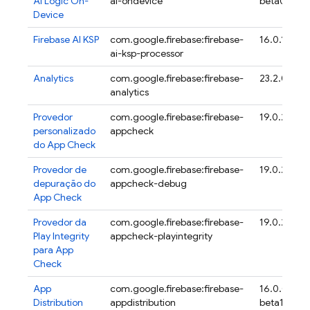
AI Logic On-
ai-ondevice
beta01
Device
Firebase AI KSP
com.google.firebase:firebase-
16.0.1
ai-ksp-processor
Analytics
com.google.firebase:firebase-
23.2.0
analytics
Provedor
com.google.firebase:firebase-
19.0.2
personalizado
appcheck
do
App Check
Provedor de
com.google.firebase:firebase-
19.0.2
depuração do
appcheck-debug
App Check
Provedor da
com.google.firebase:firebase-
19.0.2
Play Integrity
appcheck-playintegrity
para
App
Check
App
com.google.firebase:firebase-
16.0.0-
Distribution
appdistribution
beta17