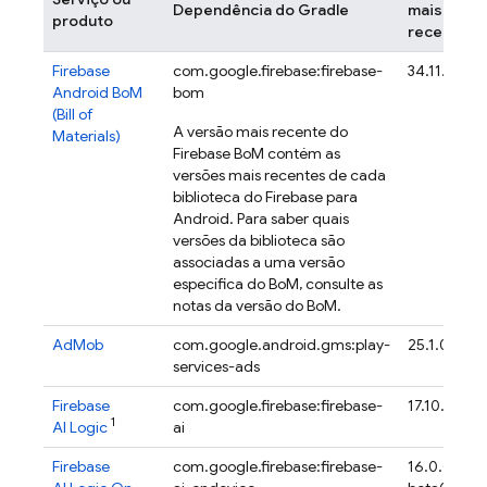
Dependência do Gradle
mais
produto
recente
Firebase
com.google.firebase:firebase-
34.11.0
Android BoM
bom
(
Bill of
A versão mais recente do
Materials
)
Firebase BoM
contém as
versões mais recentes de cada
biblioteca do Firebase para
Android. Para saber quais
versões da biblioteca são
associadas a uma versão
específica do
BoM
, consulte as
notas da versão do
BoM
.
AdMob
com.google.android.gms:play-
25.1.0
services-ads
Firebase
com.google.firebase:firebase-
17.10.1
1
AI Logic
ai
Firebase
com.google.firebase:firebase-
16.0.0-