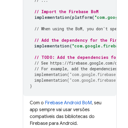
// ...
// Import the 
Firebase BoM
implementation
(
platform
(
"com.google.f
// When using the 
BoM
, you don't specify
// Add the dependency for the Firebas
implementation
(
"com.google.firebase:f
// TODO: Add the dependencies for any
// See https://firebase.google.com/docs/
// For example, add the dependencies for
implementation
(
"com.google.firebase:fire
implementation
(
"com.google.firebase:fire
}
Com o
Firebase Android BoM
, seu
app sempre vai usar versões
compatíveis das bibliotecas do
Firebase para Android.