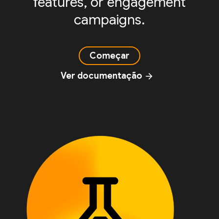
features, or engagement
campaigns.
Começar
Ver documentação
arrow_forward