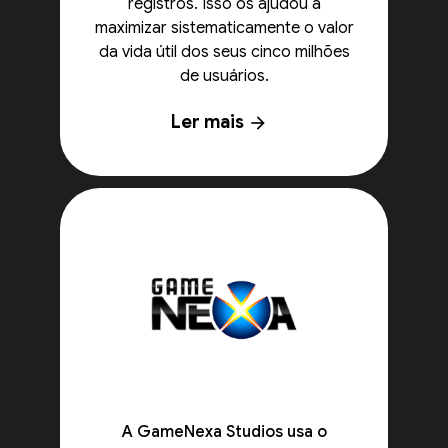
registros. Isso os ajudou a
maximizar sistematicamente o valor
da vida útil dos seus cinco milhões
de usuários.
Ler mais
arrow_forward
A GameNexa Studios usa o