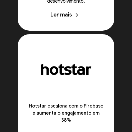
desenvolvimento.
Ler mais
arrow_forward
Hotstar escalona com o Firebase
e aumenta o engajamento em
38%