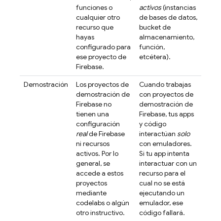
funciones o
activos
(instancias
cualquier otro
de bases de datos,
recurso que
bucket de
hayas
almacenamiento,
configurado para
función,
ese proyecto de
etcétera).
Firebase.
Demostración
Los proyectos de
Cuando trabajas
demostración de
con proyectos de
Firebase no
demostración de
tienen una
Firebase, tus apps
configuración
y código
real
de Firebase
interactúan
solo
ni recursos
con emuladores.
activos. Por lo
Si tu app intenta
general, se
interactuar con un
accede a estos
recurso para el
proyectos
cual no se está
mediante
ejecutando un
codelabs o algún
emulador, ese
otro instructivo.
código fallará.