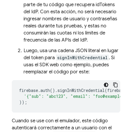
parte de tu código que recupera idTokens
del IdP. Con esta acción, no será necesario
ingresar nombres de usuario y contraseñas
reales durante tus pruebas, y estas no
consumirán las cuotas ni los límites de
frecuencia de las APIs del IdP.
Luego, usa una cadena JSON literal en lugar
del token para
signInWithCredential
. Si
usas el SDK web como ejemplo, puedes
reemplazar el código por este:
firebase
.
auth
().
signInWithCredential
(
firebase
.
a
'{"sub": "abc123", "email": "foo@example.com
));
Cuando se use con el emulador, este código
autenticará correctamente a un usuario con el