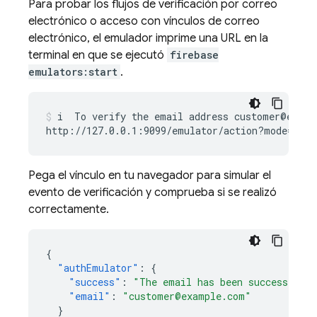
Para probar los flujos de verificación por correo
electrónico o acceso con vínculos de correo
electrónico, el emulador imprime una URL en la
terminal en que se ejecutó
firebase
emulators:start
.
i
To
verify
the
email
address
customer@ex.co
http://127.0.0.1:9099/emulator/action?mode
=
veri
Pega el vínculo en tu navegador para simular el
evento de verificación y comprueba si se realizó
correctamente.
{
"authEmulator"
:
{
"success"
:
"The email has been successfully
"email"
:
"customer@example.com"
}