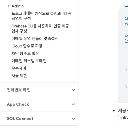
Admin
프로그래매틱 방식으로 OAuth ID 공
i
급업체 구성
c
Firebase CLI를 사용하여 인증 제공
업체 구성
c
이메일 작업 핸들러 맞춤설정
l
Cloud 함수로 확장
차단 함수로 확장
이메일 커스텀 도메인
우수사례
}
사용 제한
}
전화번호 확인
App Check
제공
`li
SQL Connect