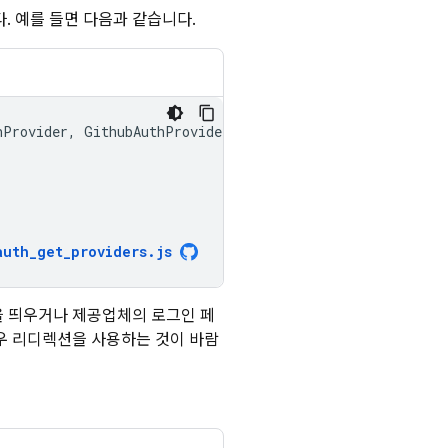
. 예를 들면 다음과 같습니다.
hProvider
,
GithubAuthProvider
}
from
"firebase/auth"
;
auth_get_providers
.
js
 띄우거나 제공업체의 로그인 페
우 리디렉션을 사용하는 것이 바람