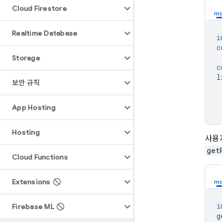
Cloud Firestore
Realtime Database
i
c
Storage
c
l
보안 규칙
App Hosting
Hosting
사용
get
Cloud Functions
Extensions
i
Firebase ML
g