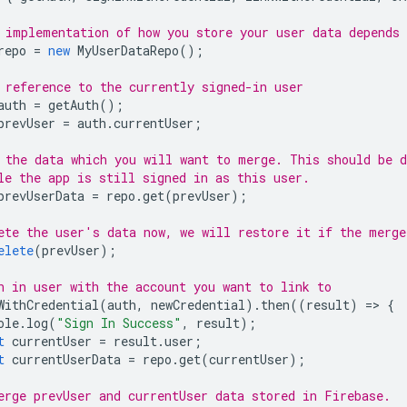
 implementation of how you store your user data depends 
repo
=
new
MyUserDataRepo
();
 reference to the currently signed-in user
auth
=
getAuth
();
prevUser
=
auth
.
currentUser
;
 the data which you will want to merge. This should be d
le the app is still signed in as this user.
prevUserData
=
repo
.
get
(
prevUser
);
ete the user's data now, we will restore it if the merge
elete
(
prevUser
);
n in user with the account you want to link to
WithCredential
(
auth
,
newCredential
).
then
((
result
)
=
>
{
ole
.
log
(
"Sign In Success"
,
result
);
t
currentUser
=
result
.
user
;
t
currentUserData
=
repo
.
get
(
currentUser
);
erge prevUser and currentUser data stored in Firebase.