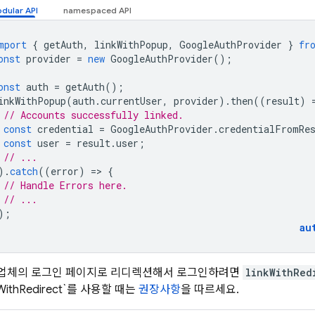
mport
{
getAuth
,
linkWithPopup
,
GoogleAuthProvider
}
fr
onst
provider
=
new
GoogleAuthProvider
();
onst
auth
=
getAuth
();
inkWithPopup
(
auth
.
currentUser
,
provider
).
then
((
result
)
// Accounts successfully linked.
const
credential
=
GoogleAuthProvider
.
credentialFromRe
const
user
=
result
.
user
;
// ...
).
catch
((
error
)
=
>
{
// Handle Errors here.
// ...
);
au
업체의 로그인 페이지로 리디렉션해서 로그인하려면
linkWithRed
nkWithRedirect`를 사용할 때는
권장사항
을 따르세요.