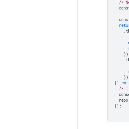
// N
cons
cons
retu
.
t
})
.
t
})
}).
cat
// I
cons
repo
});