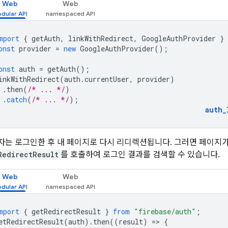
Web
Web
mport
{
getAuth
,
linkWithRedirect
,
GoogleAuthProvider
}
onst
provider
=
new
GoogleAuthProvider
();
onst
auth
=
getAuth
();
inkWithRedirect
(
auth
.
currentUser
,
provider
)
.
then
(
/* ... */
)
.
catch
(
/* ... */
);
auth_
자는 로그인한 후 내 페이지로 다시 리디렉션됩니다. 그러면 페이지가
RedirectResult
를 호출하여 로그인 결과를 검색할 수 있습니다.
Web
Web
mport
{
getRedirectResult
}
from
"firebase/auth"
;
etRedirectResult
(
auth
).
then
((
result
)
=
>
{