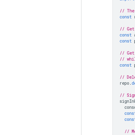
// The
const
// Get
const
const
// Get
// whi
const
// Del
repo
.
d
// Sig
signIn
cons
cons
cons
// M