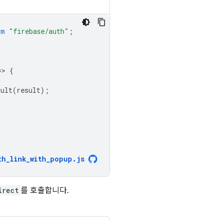
om
"firebase/auth"
;
=
>
{
sult
(
result
);
th_link_with_popup
.
js
irect
를 호출합니다.