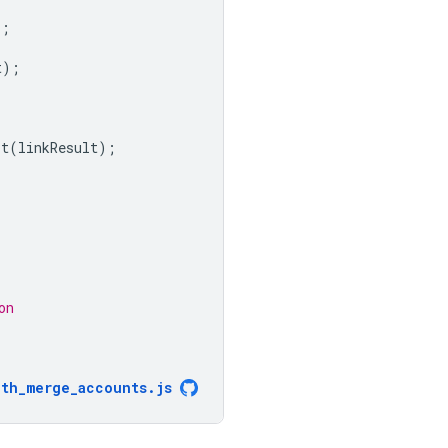
);
t
);
lt
(
linkResult
);
on
uth_merge_accounts
.
js