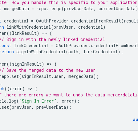
ote: How you handle this is specific to your application
t
mergedData
=
repo
.
merge
(
prevUserData
,
currentUserData
t
credential
=
OAuthProvider
.
credentialFromResult
(
resul
rn
linkWithCredential
(
prevUser
,
credential
)
hen
((
linkResult
)
=
>
{
// Sign in with the newly linked credential
const
linkCredential
=
OAuthProvider
.
credentialFromResu
return
signInWithCredential
(
auth
,
linkCredential
);
hen
((
signInResult
)
=
>
{
// Save the merged data to the new user
repo
.
set
(
signInResult
.
user
,
mergedData
);
;
ch
((
error
)
=
>
{
f there are errors we want to undo the data merge/deleti
ole
.
log
(
"Sign In Error"
,
error
);
.
set
(
prevUser
,
prevUserData
);
a